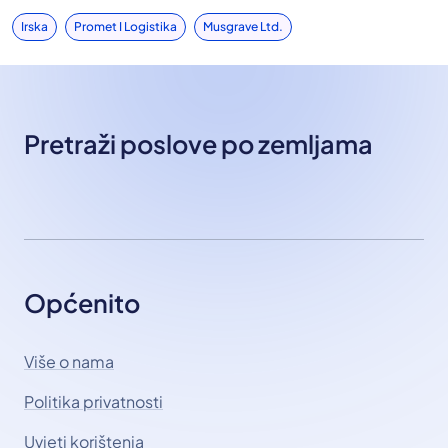
Irska
Promet I Logistika
Musgrave Ltd.
Pretraži poslove po zemljama
Općenito
Više o nama
Politika privatnosti
Uvjeti korištenja