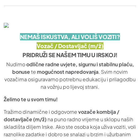
NEMAŠ ISKUSTVA, ALI VOLIŠ VOZITI?
Vozač / Dostavljač (m/ž)
PRIDRUŽI SE NAŠEM TIMU U IRSKOJ!
Nudimo
odlične radne uvjete, sigurnu i stabilnu plaću,
bonuse
te
mogućnost napredovanja
. Svim novim
vozačima osiguravamo potrebnu edukaciju i prilagodbu
na vožnju po lijevoj strani.
Želimo te u svom timu!
Tražimo dinamične i odgovorne
vozače kombija /
dostavljače (m/ž)
na puno radno vrijeme u sklopu naših
skladišta diljem Irske. Ako ste osoba koja uživa voziti, voli
raznolike zadatke i dobro se snalazi u brzim i užurbanim