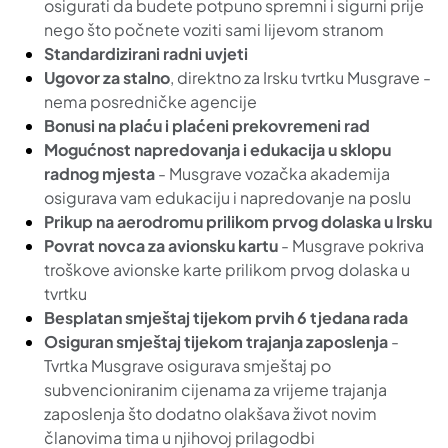
osigurati da budete potpuno spremni i sigurni prije
nego što počnete voziti sami lijevom stranom
Standardizirani radni uvjeti
Ugovor za stalno
, direktno za Irsku tvrtku Musgrave -
nema posredničke agencije
Bonusi na plaću i plaćeni prekovremeni rad
Mogućnost napredovanja i edukacija u sklopu
radnog mjesta
- Musgrave vozačka akademija
osigurava vam edukaciju i napredovanje na poslu
Prikup na aerodromu prilikom prvog dolaska u Irsku
Povrat novca za avionsku kartu
- Musgrave pokriva
troškove avionske karte prilikom prvog dolaska u
tvrtku
Besplatan smještaj tijekom prvih 6 tjedana rada
Osiguran smještaj tijekom trajanja zaposlenja
-
Tvrtka Musgrave osigurava smještaj po
subvencioniranim cijenama za vrijeme trajanja
zaposlenja što dodatno olakšava život novim
članovima tima u njihovoj prilagodbi