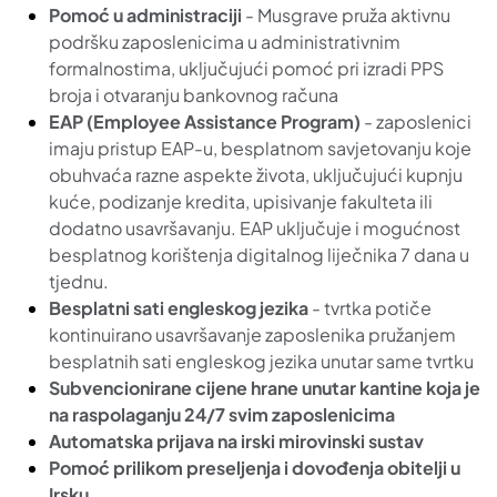
Pomoć u administraciji
- Musgrave pruža aktivnu
podršku zaposlenicima u administrativnim
formalnostima, uključujući pomoć pri izradi PPS
broja i otvaranju bankovnog računa
EAP (Employee Assistance Program)
- zaposlenici
imaju pristup EAP-u, besplatnom savjetovanju koje
obuhvaća razne aspekte života, uključujući kupnju
kuće, podizanje kredita, upisivanje fakulteta ili
dodatno usavršavanju. EAP uključuje i mogućnost
besplatnog korištenja digitalnog liječnika 7 dana u
tjednu.
Besplatni sati engleskog jezika
- tvrtka potiče
kontinuirano usavršavanje zaposlenika pružanjem
besplatnih sati engleskog jezika unutar same tvrtku
Subvencionirane cijene hrane unutar kantine koja je
na raspolaganju 24/7 svim zaposlenicima
Automatska prijava na irski mirovinski sustav
Pomoć prilikom preseljenja i dovođenja obitelji u
Irsku