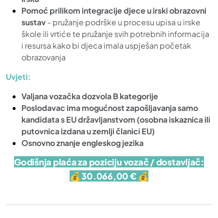
Pomoć prilikom integracije djece u irski obrazovni
sustav
- pružanje podrške u procesu upisa u irske
škole ili vrtiće te pružanje svih potrebnih informacija
i resursa kako bi djeca imala uspješan početak
obrazovanja
Uvjeti:
Valjana vozačka dozvola B kategorije
Poslodavac ima mogućnost zapošljavanja samo
kandidata s EU državljanstvom (osobna iskaznica ili
putovnica izdana u zemlji članici EU)
Osnovno znanje engleskog jezika
Godišnja plaća za poziciju vozač / dostavljač:
💰
30.066,00 € 💰