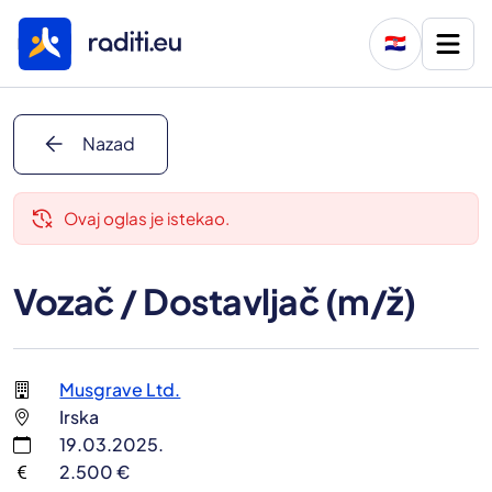
🇭🇷
arrow_back
Nazad
delete_history
Ovaj oglas je istekao.
Vozač / Dostavljač (m/ž)
Musgrave Ltd.
Irska
19.03.2025.
2.500 €