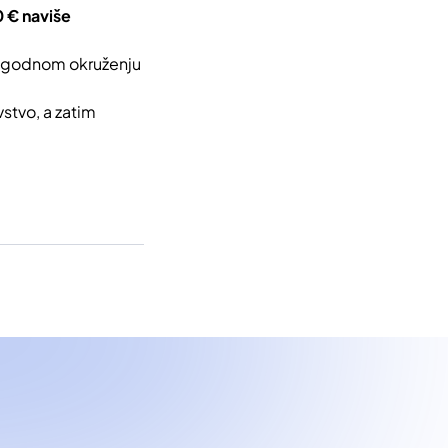
0 € naviše
 ugodnom okruženju
stvo, a zatim