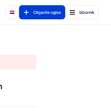
Objavite oglas
Izbornik
🇭🇷
m