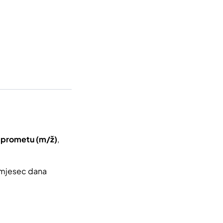
 prometu (m/ž)
,
i mjesec dana