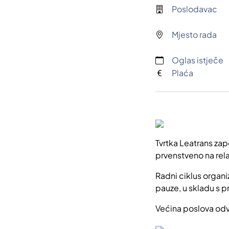
Poslodavac
Mjesto rada
Oglas istječe
Plaća
Tvrtka Leatrans zap
prvenstveno na rel
Radni ciklus organi
pauze, u skladu s 
Većina poslova odv