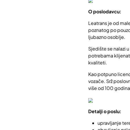
O poslodavcu:
Leatrans je od male
poznatog po pouzdan
ljubazno osoblje.
Sjedište se nalazi u
potrebama klijenat
kvaliteti.
Kao potpuno licenci
vozače. Srž poslovne
više od 100 godina
Detalji o poslu:
upravljanje tere
obavljanje pri