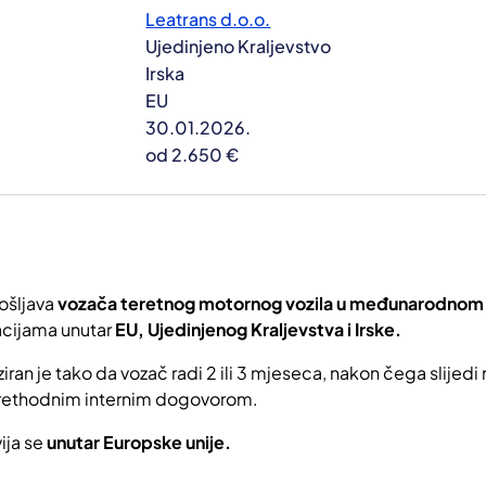
Leatrans d.o.o.
Ujedinjeno Kraljevstvo
Irska
EU
30.01.2026.
od 2.650 €
ošljava
vozača teretnog motornog vozila u međunarodnom
acijama unutar
EU, Ujedinjenog Kraljevstva i Irske.
ziran je tako da vozač radi 2 ili 3 mjeseca, nakon čega slijed
prethodnim internim dogovorom.
ija se
unutar Europske unije.