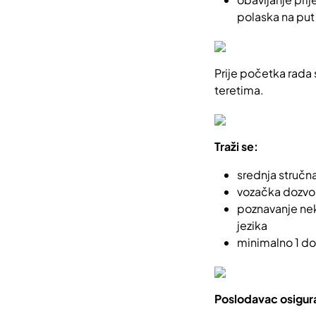
polaska na put
Prije početka rada
teretima.
Traži se:
srednja stručn
vozačka dozvo
poznavanje nek
jezika
minimalno 1 do
Poslodavac osigur