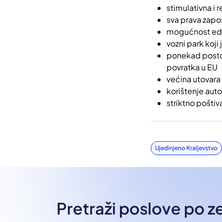
stimulativna i 
sva prava zapo
mogućnost eduk
vozni park koji
ponekad postoj
povratka u EU
većina utovara 
korištenje auto
striktno pošti
Ujedinjeno Kraljevstvo
Pretraži poslove po 