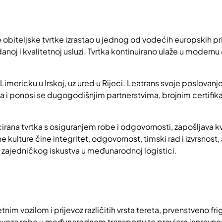
 obiteljske tvrtke izrastao u jednog od vodećih europskih pri
oj i kvalitetnoj usluzi. Tvrtka kontinuirano ulaže u modernu
 Limericku u Irskoj, uz ured u Rijeci. Leatrans svoje poslovanj
a i ponosi se dugogodišnjim partnerstvima, brojnim certifik
rana tvrtka s osiguranjem robe i odgovornosti, zapošljava kva
 kulture čine integritet, odgovornost, timski rad i izvrsnost,
 zajedničkog iskustva u međunarodnoj logistici.
tnim vozilom i prijevoz različitih vrsta tereta, prvenstveno frig
jevoza robe u međunarodnom transportu te provjera ispravnost