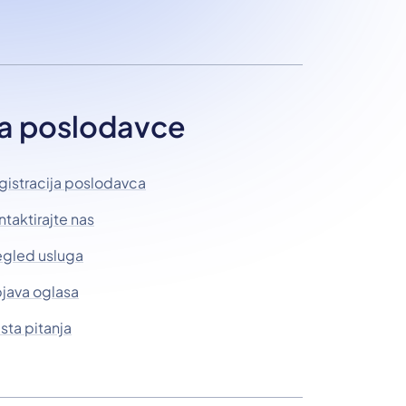
a poslodavce
gistracija poslodavca
ntaktirajte nas
egled usluga
java oglasa
sta pitanja