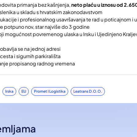
redovita primanja bez kašnjenja,
neto plaću u iznosu od 2.65
slenika u skladu s hrvatskim zakonodavstvom
acije i profesionalnog usavršavanja te rad u poticajnom i
 je potpuno nov, star najviše do 3 godine
i mogućnost povremenog ulaska u Irsku i Ujedinjeno Kraljev
obavlja se na jednoj adresi
cesta i sigurnih parkirališta
vanje propisanog radnog vremena
Irska
EU
Promet I Logistika
Leatrans D.o.o.
zemljama