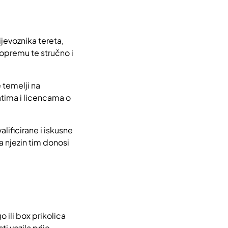
jevoznika tereta,
 opremu te stručno i
e temelji na
atima i licencama o
lificirane i iskusne
 a njezin tim donosi
o ili box prikolica
i vozila prije