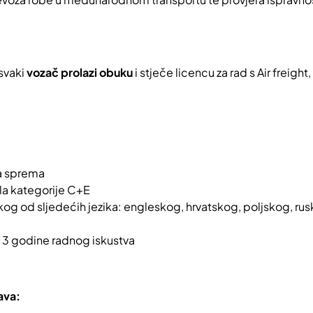
 svaki
vozač prolazi obuku
i stječe licencu za rad s Air freigh
a sprema
la kategorije C+E
og od sljedećih jezika: engleskog, hrvatskog, poljskog, rus
 3 godine radnog iskustva
ava: