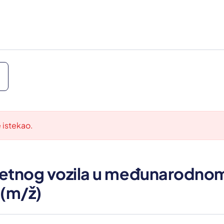
e istekao.
retnog vozila u međunarodno
 (m/ž)