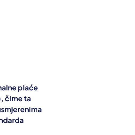
malne plaće
e, čime ta
 usmjerenima
andarda