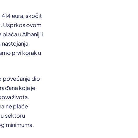
 414 eura, skočit
ra. Usprkos ovom
plaća u Albaniji i
h nastojanja
samo prvi korak u
o povećanje dio
građana koja je
kova života.
malne plaće
 u sektoru
skog minimuma.