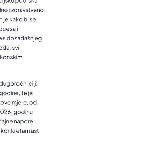
ncijsku podršku
lno i zdravstveno
 je kako bi se
ocesa i
ja s dosadašnjeg
oda, svi
zakonskim
dugoročni cilj:
odine, te je
e ove mjere, od
2026. godinu
ačajne napore
 konkretan rast