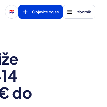
Objavite oglas
Izbornik
🇭🇷
iže
414
 € do