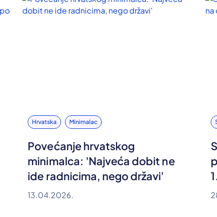
Hrvatska
Minimalac
Povećanje hrvatskog
S
minimalca: 'Najveća dobit ne
p
ide radnicima, nego državi'
1
13.04.2026.
2