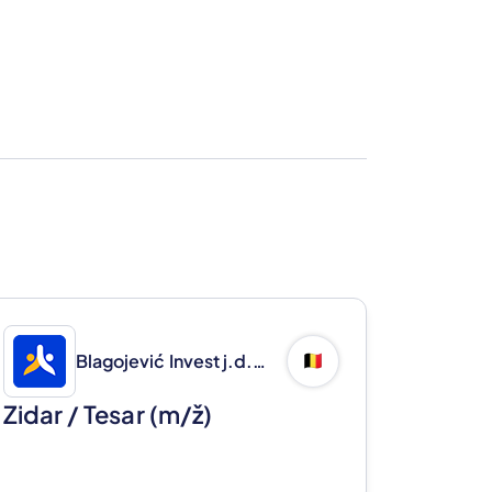
Blagojević Invest j.d.o.o.
🇧🇪
Zidar / Tesar
(m/ž)