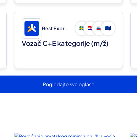
Best Express d.o.o.
🇸🇪
🇭🇷
🇸🇮
🇪🇺
Vozač C+E kategorije
(m/ž)
Pogledajte sve oglase