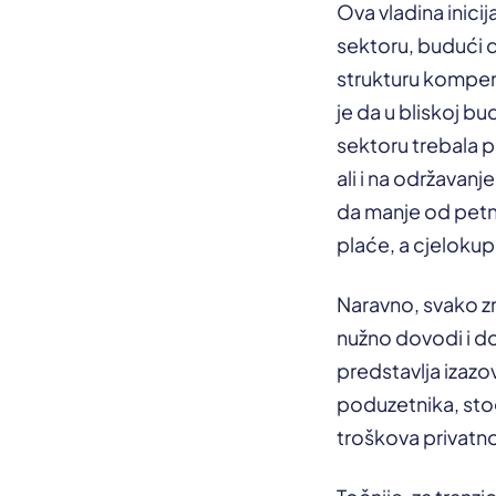
Ova vladina inici
sektoru, budući d
strukturu kompenz
je da u bliskoj 
sektoru trebala po
ali i na održavan
da manje od petn
plaće, a cjelokupn
Naravno, svako 
nužno dovodi i do
predstavlja izaz
poduzetnika, stog
troškova privatn