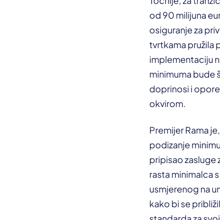
Točnije, za tranz
od 90 milijuna eu
osiguranje za pri
tvrtkama pružila 
implementaciju n
minimuma bude št
doprinosi i opore
okvirom.
Premijer Rama je,
podizanje minimu
pripisao zasluge 
rasta minimalca 
usmjerenog na umi
kako bi se pribli
standarda za svo