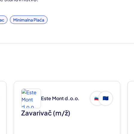
ac
Minimalna Plaća
Este Mont d.o.o.
🇸🇮
🇪🇺
Zavarivač
(m/ž)