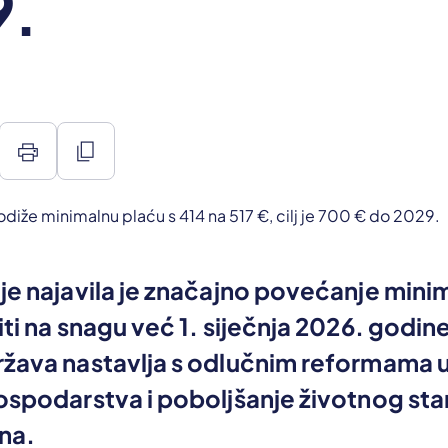
9.
print
content_copy
je najavila je značajno povećanje mini
iti na snagu već 1. siječnja 2026. godin
ržava nastavlja s odlučnim reformama
ospodarstva i poboljšanje životnog st
na.