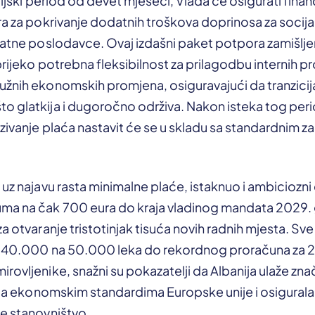
icijski period od devet mjeseci, Vlada će osigurati fina
ra za pokrivanje dodatnih troškova doprinosa za socija
vatne poslodavce. Ovaj izdašni paket potpora zamišljen
prijeko potrebna fleksibilnost za prilagodbu internih pr
užnih ekonomskih promjena, osiguravajući da tranzici
o glatkija i dugoročno održiva. Nakon isteka tog peri
zivanje plaća nastavit će se u skladu sa standardnim 
 uz najavu rasta minimalne plaće, istaknuo i ambiciozni 
ma na čak 700 eura do kraja vladinog mandata 2029. g
za otvaranje tristotinjak tisuća novih radnih mjesta. Sv
s 40.000 na 50.000 leka do rekordnog proračuna za 
rovljenike, snažni su pokazatelji da Albanija ulaže zn
žila ekonomskim standardima Europske unije i osigurala
je stanovništvo.