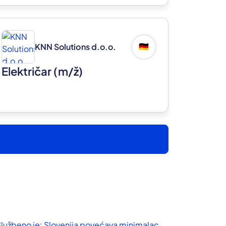
KNN Solutions d.o.o.
🇩🇪
Električar
(m/ž)