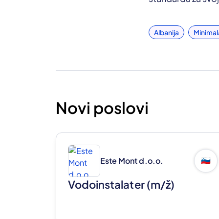
Albanija
Minimal
Novi poslovi
Este Mont d.o.o.
🇸🇮
Vodoinstalater
(m/ž)