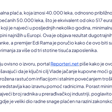
lna plaća, koja iznosi 40.000 leka, odnosno približno
bećanih 50.000 leka, što je ekvivalent od oko 517 eu
oji je najveći u posljednjih nekoliko godina, minimalna 
pini najnižih u Europi. Ova je objava rezultat dugotrajni
ranke, a premijer Edi Rama je poručio kako će ovo biti 
rimanja za više od tri stotine tisuća zaposlenika.
ju ovisno o izvoru, portal
Reporteri.net
piše kako je ov
ašavajući da je ključni cilj Vlade jačanje kupovne moći 
rožena rastućom inflacijom i stalnim povećanjem troš
predstavlja kao izravnu pomoć radnicima. Porast mini
jveći broj radnika u prerađivačkoj industriji, poglavito
, gdje je veliki dio radne snage plaćen na razini zakon