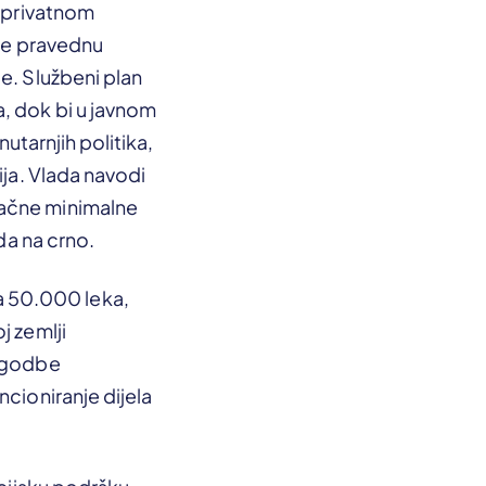
u privatnom
ale pravednu
e. Službeni plan
, dok bi u javnom
nutarnjih politika,
ija. Vlada navodi
tačne minimalne
da na crno.
a 50.000 leka,
j zemlji
lagodbe
ncioniranje dijela