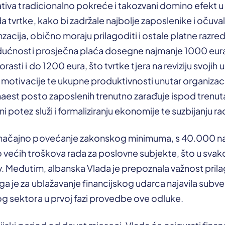
jativa tradicionalno pokreće i takozvani domino efekt 
a tvrtke, kako bi zadržale najbolje zaposlenike i očuv
acija, obično moraju prilagoditi i ostale platne razred
budućnosti prosječna plaća dosegne najmanje 1000 eura
rasti i do 1200 eura, što tvrtke tjera na reviziju svojih u
je motivacije te ukupne produktivnosti unutar organizac
aest posto zaposlenih trenutno zarađuje ispod trenu
i potez služi i formaliziranju ekonomije te suzbijanju ra
značajno povećanje zakonskog minimuma, s 40.000 n
 većih troškova rada za poslovne subjekte, što u svako
ov. Međutim, albanska Vlada je prepoznala važnost pri
a je za ublažavanje financijskog udarca najavila subve
og sektora u prvoj fazi provedbe ove odluke.