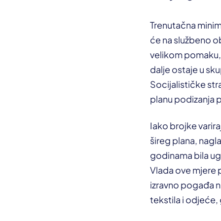
Trenutačna minima
će na službeno o
velikom pomaku, k
dalje ostaje u sku
Socijalističke st
planu podizanja p
Iako brojke varira
šireg plana, nagl
godinama bila ug
Vlada ove mjere 
izravno pogađa na
tekstila i odjeće