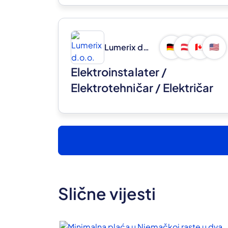
Lumerix d.o.o.
🇩🇪
🇦🇹
🇨🇦
🇺🇸
Elektroinstalater /
Elektrotehničar / Električar
(m/ž)
Slične vijesti