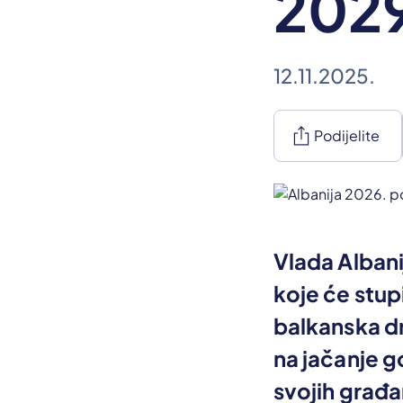
202
12.11.2025.
ios_share
Podijelite
Vlada Albani
koje će stup
balkanska d
na jačanje g
svojih građa