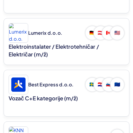
Lumerix d.o.o.
🇩🇪
🇦🇹
🇨🇦
🇺🇸
Elektroinstalater / Elektrotehničar /
Električar
(m/ž)
Best Express d.o.o.
🇸🇪
🇭🇷
🇸🇮
🇪🇺
Vozač C+E kategorije
(m/ž)