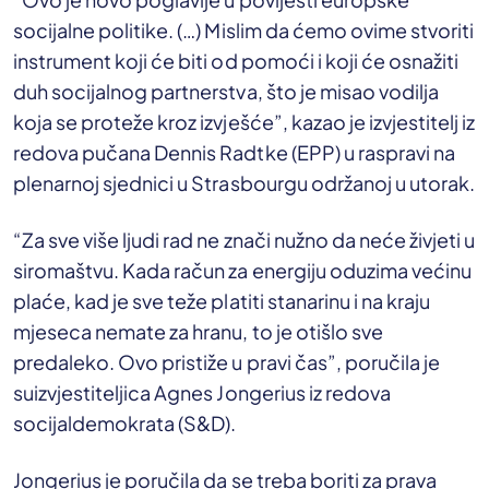
socijalne politike. (…) Mislim da ćemo ovime stvoriti
instrument koji će biti od pomoći i koji će osnažiti
duh socijalnog partnerstva, što je misao vodilja
koja se proteže kroz izvješće”, kazao je izvjestitelj iz
redova pučana Dennis Radtke (EPP) u raspravi na
plenarnoj sjednici u Strasbourgu održanoj u utorak.
“Za sve više ljudi rad ne znači nužno da neće živjeti u
siromaštvu. Kada račun za energiju oduzima većinu
plaće, kad je sve teže platiti stanarinu i na kraju
mjeseca nemate za hranu, to je otišlo sve
predaleko. Ovo pristiže u pravi čas”, poručila je
suizvjestiteljica Agnes Jongerius iz redova
socijaldemokrata (S&D).
Jongerius je poručila da se treba boriti za prava