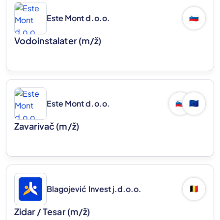
Este Mont d.o.o.
🇸🇮
Vodoinstalater
(m/ž)
Este Mont d.o.o.
🇸🇮
🇪🇺
Zavarivač
(m/ž)
Blagojević Invest j.d.o.o.
🇧🇪
Zidar / Tesar
(m/ž)