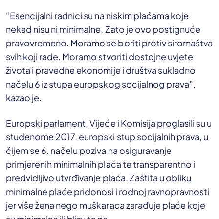
“Esencijalni radnici su na niskim plaćama koje
nekad nisu ni minimalne. Zato je ovo postignuće
pravovremeno. Moramo se boriti protiv siromaštva
svih koji rade. Moramo stvoriti dostojne uvjete
života i pravedne ekonomije i društva sukladno
načelu 6 iz stupa europskog socijalnog prava”,
kazao je.
Europski parlament, Vijeće i Komisija proglasili su u
studenome 2017. europski stup socijalnih prava, u
čijem se 6. načelu poziva na osiguravanje
primjerenih minimalnih plaća te transparentno i
predvidljivo utvrđivanje plaća. Zaštita u obliku
minimalne plaće pridonosi i rodnoj ravnopravnosti
jer više žena nego muškaraca zarađuje plaće koje
su minimalne ili blizu toga.