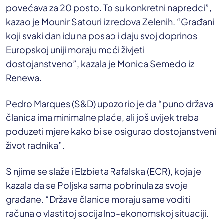
povećava za 20 posto. To su konkretni napredci”,
kazao je Mounir Satouri iz redova Zelenih. “Građani
koji svaki dan idu na posao i daju svoj doprinos
Europskoj uniji moraju moći živjeti
dostojanstveno”, kazala je Monica Semedo iz
Renewa.
Pedro Marques (S&D) upozorio je da “puno država
članica ima minimalne plaće, ali još uvijek treba
poduzeti mjere kako bi se osigurao dostojanstveni
život radnika”.
S njime se slaže i Elzbieta Rafalska (ECR), koja je
kazala da se Poljska sama pobrinula za svoje
građane. “Države članice moraju same voditi
računa o vlastitoj socijalno-ekonomskoj situaciji.