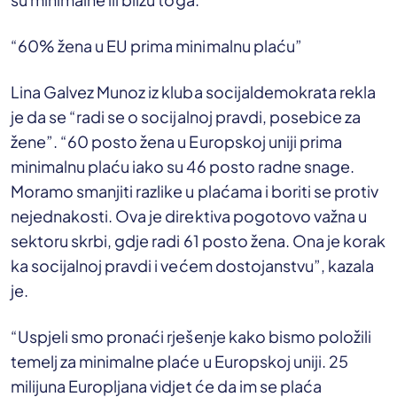
“60% žena u EU prima minimalnu plaću”
Lina Galvez Munoz iz kluba socijaldemokrata rekla
je da se “radi se o socijalnoj pravdi, posebice za
žene”. “60 posto žena u Europskoj uniji prima
minimalnu plaću iako su 46 posto radne snage.
Moramo smanjiti razlike u plaćama i boriti se protiv
nejednakosti. Ova je direktiva pogotovo važna u
sektoru skrbi, gdje radi 61 posto žena. Ona je korak
ka socijalnoj pravdi i većem dostojanstvu”, kazala
je.
“Uspjeli smo pronaći rješenje kako bismo položili
temelj za minimalne plaće u Europskoj uniji. 25
milijuna Europljana vidjet će da im se plaća