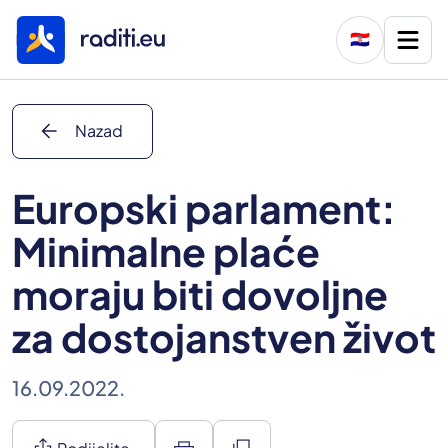
🇭🇷
arrow_back
Nazad
Europski parlament:
Minimalne plaće
moraju biti dovoljne
za dostojanstven život
16.09.2022.