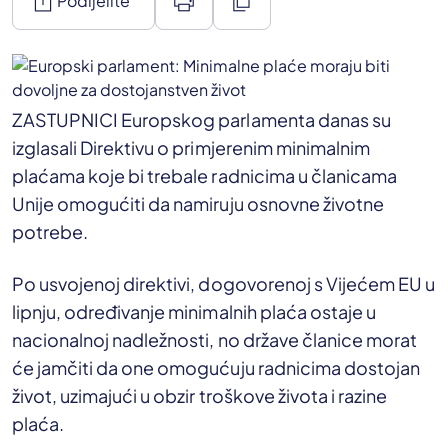
ios_share
print
content_copy
Podijelite
ZASTUPNICI Europskog parlamenta danas su
izglasali Direktivu o primjerenim minimalnim
plaćama koje bi trebale radnicima u članicama
Unije omogućiti da namiruju osnovne životne
potrebe.
Po usvojenoj direktivi, dogovorenoj s Vijećem EU u
lipnju, određivanje minimalnih plaća ostaje u
nacionalnoj nadležnosti, no države članice morat
će jamčiti da one omogućuju radnicima dostojan
život, uzimajući u obzir troškove života i razine
plaća.