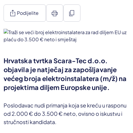
ios_share
print
content_copy
Podijelite
Hrvatska tvrtka Scara-Tec d.o.o.
objavila je natječaj za zapošljavanje
većeg broja elektroinstalatera (m/ž) na
projektima diljem Europske unije.
Poslodavac nudi primanja koja se kreću u rasponu
od 2.000 € do 3.500 € neto, ovisno o iskustvu i
stručnosti kandidata.