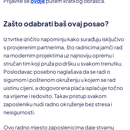
Prijavite se
ovdje
putem kratkog obrasca.
Zašto odabrati baš ovaj posao?
Iz tvrtke izričito napominju kako surađuju isključivo
s provjerenim partnerima, što radnicima jamči rad
na modernim projektima uz najnoviju opremu i
stručan tim koji pruža podršku u svakom trenutku.
Poslodavac posebno naglašava da se radi o
sigurnom i poštenom okruženju u kojem se rad
uistinu cijeni, a dogovorena plaća isplaćuje točno
na vrijeme i redovito. Takav pristup svakom
zaposleniku nudi radno okruženje bez stresa i
nesigurnosti.
Ovo radno mjesto zaposlenicima daje stvarnu