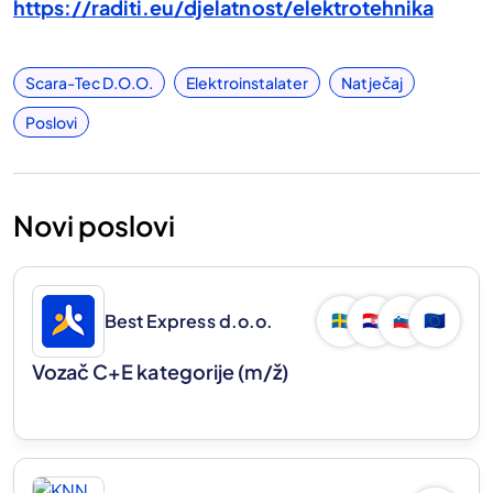
https://raditi.eu/djelatnost/elektrotehnika
Scara-Tec D.o.o.
Elektroinstalater
Natječaj
Poslovi
Novi poslovi
Best Express d.o.o.
🇸🇪
🇭🇷
🇸🇮
🇪🇺
Vozač C+E kategorije
(m/ž)