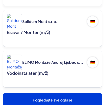
Solidum Mont s.r.o.
🇩🇪
Bravar / Monter
(m/ž)
ELIMO Montaže Andrej Ljubec s.p.
🇩🇪
Vodoinstalater
(m/ž)
Pogledajte sve oglase