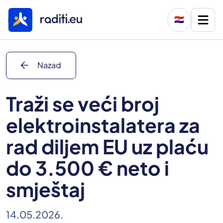
🇭🇷
arrow_back
Nazad
Traži se veći broj
elektroinstalatera za
rad diljem EU uz plaću
do 3.500 € neto i
smještaj
14.05.2026.