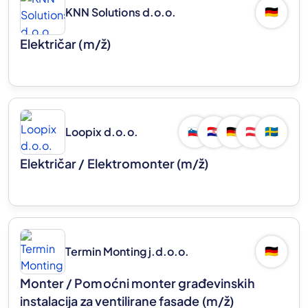
KNN Solutions d.o.o.
🇩🇪
Električar
(m/ž)
Loopix d.o.o.
🇸🇮
🇭🇷
🇩🇪
🇦🇹
🇸🇪
Električar / Elektromonter
(m/ž)
Termin Monting j.d.o.o.
🇩🇪
Monter / Pomoćni monter građevinskih
instalacija za ventilirane fasade
(m/ž)