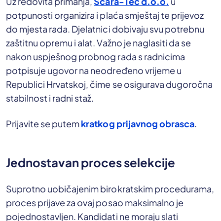
Uz redovita primanja,
Scara-Tec d.o.o.
u
potpunosti organizira i plaća smještaj te prijevoz
do mjesta rada. Djelatnici dobivaju svu potrebnu
zaštitnu opremu i alat. Važno je naglasiti da se
nakon uspješnog probnog rada s radnicima
potpisuje ugovor na neodređeno vrijeme u
Republici Hrvatskoj, čime se osigurava dugoročna
stabilnost i radni staž.
Prijavite se putem
kratkog prijavnog obrasca
.
Jednostavan proces selekcije
Suprotno uobičajenim birokratskim procedurama,
proces prijave za ovaj posao maksimalno je
pojednostavljen. Kandidati ne moraju slati