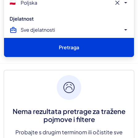
close
Poljska
🇵🇱
Djelatnost
Sve djelatnosti
Pretraga
sentiment_sad
Nema rezultata pretrage za tražene
pojmove i filtere
Probajte s drugim terminom ili očistite sve