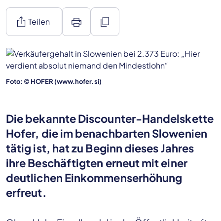
ios_share
print
content_copy
Teilen
Foto: © HOFER (www.hofer.si)
Die bekannte Discounter-Handelskette
Hofer, die im benachbarten Slowenien
tätig ist, hat zu Beginn dieses Jahres
ihre Beschäftigten erneut mit einer
deutlichen Einkommenserhöhung
erfreut.