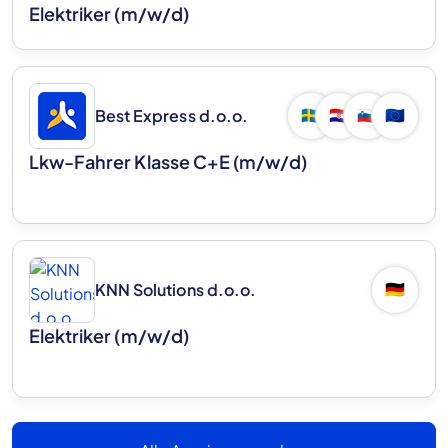
Elektriker (m/w/d)
Best Express d.o.o.
🇸🇪
🇭🇷
🇸🇮
🇪🇺
Lkw-Fahrer Klasse C+E (m/w/d)
KNN Solutions d.o.o.
🇩🇪
Elektriker (m/w/d)