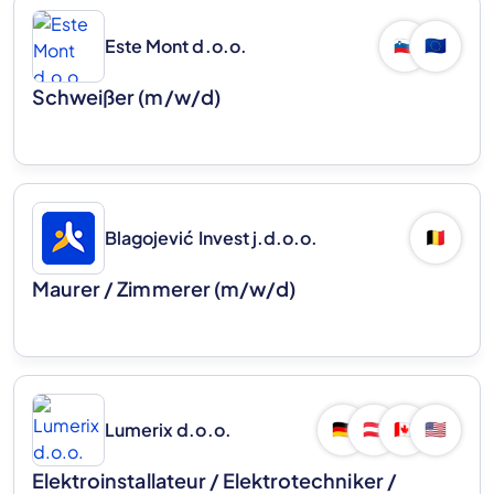
Este Mont d.o.o.
🇸🇮
🇪🇺
Schweißer (m/w/d)
Blagojević Invest j.d.o.o.
🇧🇪
Maurer / Zimmerer (m/w/d)
Lumerix d.o.o.
🇩🇪
🇦🇹
🇨🇦
🇺🇸
Elektroinstallateur / Elektrotechniker /