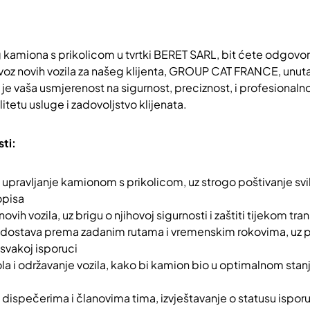
kamiona s prikolicom u tvrtki BERET SARL, bit ćete odgovorni
voz novih vozila za našeg klijenta, GROUP CAT FRANCE, unut
a je vaša usmjerenost na sigurnost, preciznost, i profesionaln
litetu usluge i zadovoljstvo klijenata.
ti:
i upravljanje kamionom s prikolicom, uz strogo poštivanje sv
opisa
 novih vozila, uz brigu o njihovoj sigurnosti i zaštiti tijekom tr
dostava prema zadanim rutama i vremenskim rokovima, uz p
 svakoj isporuci
ola i održavanje vozila, kako bi kamion bio u optimalnom sta
 dispečerima i članovima tima, izvještavanje o statusu ispor