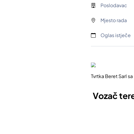
Poslodavac
Mjesto rada
Oglas istječe
Tvrtka Beret Sarl s
Vozač tere