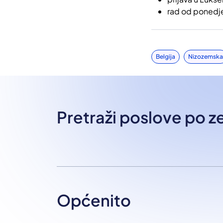
rad od ponedje
Belgija
Nizozemska
Pretraži poslove po 
Općenito