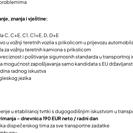
i problemima
je, znanja i vještine:
la
C, C+E, C1, C1+E, D, D+E
vo u vožnji teretnih vozila s prikolicom u prijevozu automobil
a za vožnju teretnih kamiona s prikolicom
eciznost i poštivanje sigurnosnih standarda u transportnoj in
a mogućnost zapošljavanja samo kandidata s EU državljans
dina radnog iskustva
gleskog jezika
:
enje u etabliranoj tvrtki s dugogodišnjim iskustvom u transp
imanja - dnevnica 190 EUR neto / radni dan
ka dispečerskog tima za sve transportne zadatke
semburgu