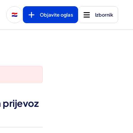
Objavite oglas
Izbornik
🇭🇷
 prijevoz