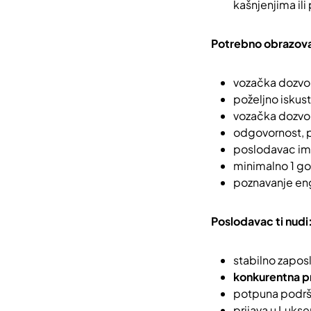
kašnjenjima il
Potrebno obrazovan
vozačka dozvo
poželjno iskust
vozačka dozvol
odgovornost, pr
poslodavac im
minimalno 1 go
poznavanje en
Poslodavac ti nudi
stabilno zaposl
konkurentna pr
potpuna podrš
prijava u Luk