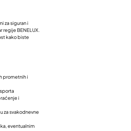
 za siguran i
ar regije BENELUX.
ost kako biste
ih prometnih i
ansporta
raćenje i
nju za svakodnevne
uka, eventualnim