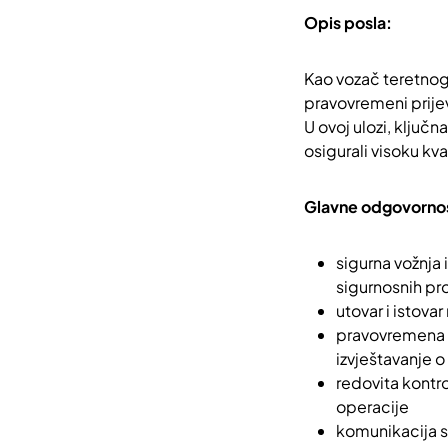
Opis posla:
Kao vozač teretnog 
pravovremeni prije
U ovoj ulozi, ključn
osigurali visoku kva
Glavne odgovornos
sigurna vožnja 
sigurnosnih pr
utovar i istovar
pravovremena 
izvještavanje o
redovita kontr
operacije
komunikacija s