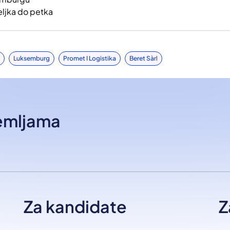
ljka do petka
Luksemburg
Promet I Logistika
Beret Sàrl
zemljama
Za kandidate
Z