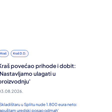
Kraš
Kraš D.d.
Kraš povećao prihode i dobit:
'Nastavljamo ulagati u
proizvodnju'
03.08.2026.