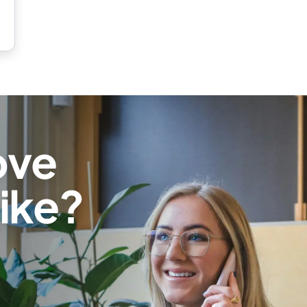
ove
ike?