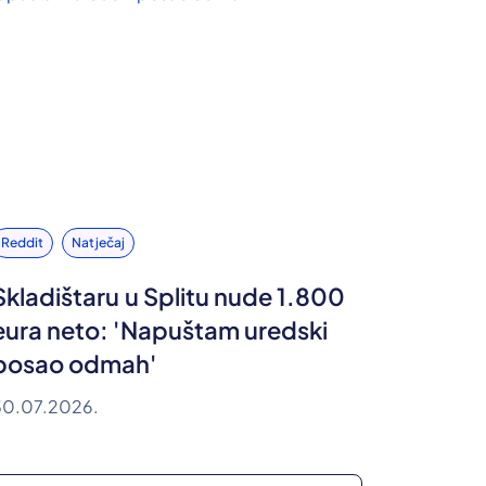
Reddit
Natječaj
Skladištaru u Splitu nude 1.800
eura neto: 'Napuštam uredski
posao odmah'
30.07.2026.