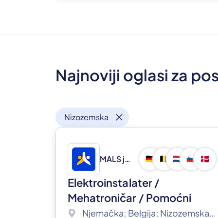
Najnoviji oglasi za p
close
Nizozemska
MALS j.d.o.o.
🇩🇪
🇧🇪
🇳🇱
🇸🇮
🇩🇰
Elektroinstalater /
Mehatroničar / Pomoćni
radnik
(m/ž)
Njemačka; Belgija; Nizozemska; Slovenija; Danska