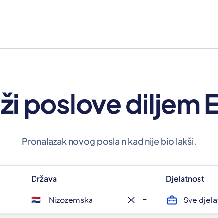
ži poslove diljem
Pronalazak novog posla nikad nije bio lakši.
Država
Djelatnost
close
Nizozemska
Sve djela
🇳🇱