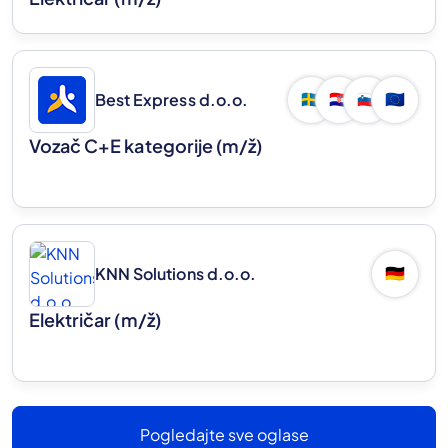
Best Express d.o.o.
🇸🇪
🇭🇷
🇸🇮
🇪🇺
Vozač C+E kategorije
(m/ž)
KNN Solutions d.o.o.
🇩🇪
Električar
(m/ž)
Pogledajte sve oglase