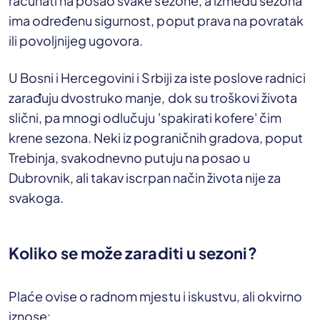
računati na posao svake sezone, a između sezona
ima određenu sigurnost, poput prava na povratak
ili povoljnijeg ugovora.
U Bosni i Hercegovini i Srbiji za iste poslove radnici
zarađuju dvostruko manje, dok su troškovi života
slični, pa mnogi odlučuju 'spakirati kofere' čim
krene sezona. Neki iz pograničnih gradova, poput
Trebinja, svakodnevno putuju na posao u
Dubrovnik, ali takav iscrpan način života nije za
svakoga.
Koliko se može zaraditi u sezoni?
Plaće ovise o radnom mjestu i iskustvu, ali okvirno
iznose: