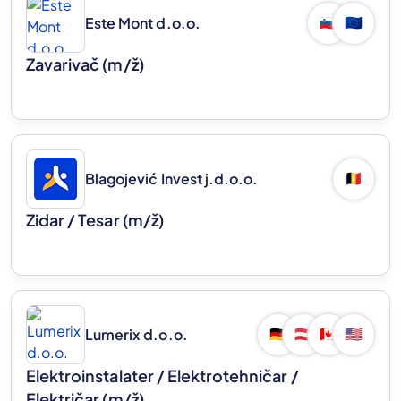
Este Mont d.o.o.
🇸🇮
🇪🇺
Zavarivač
(m/ž)
Blagojević Invest j.d.o.o.
🇧🇪
Zidar / Tesar
(m/ž)
Lumerix d.o.o.
🇩🇪
🇦🇹
🇨🇦
🇺🇸
Elektroinstalater / Elektrotehničar /
Električar
(m/ž)