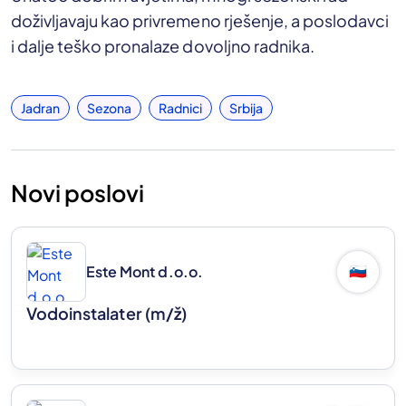
doživljavaju kao privremeno rješenje, a poslodavci
i dalje teško pronalaze dovoljno radnika.
Jadran
Sezona
Radnici
Srbija
Novi poslovi
Este Mont d.o.o.
🇸🇮
Vodoinstalater
(m/ž)