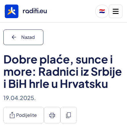
🇭🇷
arrow_back
Nazad
Dobre plaće, sunce i
more: Radnici iz Srbije
i BiH hrle u Hrvatsku
19.04.2025.
ios_share
print
content_copy
Podijelite