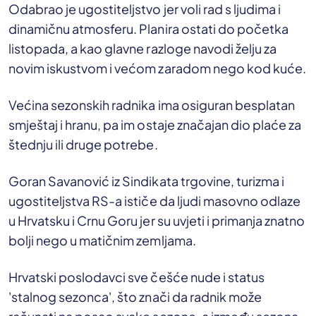
Odabrao je ugostiteljstvo jer voli rad s ljudima i
dinamičnu atmosferu. Planira ostati do početka
listopada, a kao glavne razloge navodi želju za
novim iskustvom i većom zaradom nego kod kuće.
Većina sezonskih radnika ima osiguran besplatan
smještaj i hranu, pa im ostaje značajan dio plaće za
štednju ili druge potrebe.
Goran Savanović iz Sindikata trgovine, turizma i
ugostiteljstva RS-a ističe da ljudi masovno odlaze
u Hrvatsku i Crnu Goru jer su uvjeti i primanja znatno
bolji nego u matičnim zemljama.
Hrvatski poslodavci sve češće nude i status
'stalnog sezonca', što znači da radnik može