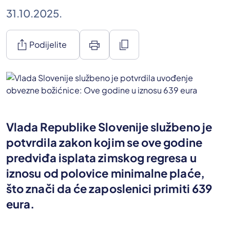
31.10.2025.
ios_share
print
content_copy
Podijelite
Vlada Republike Slovenije službeno je
potvrdila zakon kojim se ove godine
predviđa isplata zimskog regresa u
iznosu od polovice minimalne plaće,
što znači da će zaposlenici primiti 639
eura.