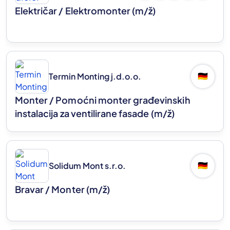
Električar / Elektromonter
(m/ž)
Termin Monting j.d.o.o.
🇩🇪
Monter / Pomoćni monter građevinskih
instalacija za ventilirane fasade
(m/ž)
Solidum Mont s.r.o.
🇩🇪
Bravar / Monter
(m/ž)