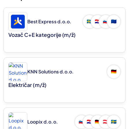
Best Express d.o.o.
🇸🇪
🇭🇷
🇸🇮
🇪🇺
Vozač C+E kategorije
(m/ž)
KNN Solutions d.o.o.
🇩🇪
Električar
(m/ž)
Loopix d.o.o.
🇸🇮
🇭🇷
🇩🇪
🇦🇹
🇸🇪