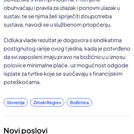
obuhvaćaju i pravila za izlazak i ponovni ulazak u
sustav, te se njima želi spriječiti zloupotreba
sustava, navodi se u službenom priopćenju.
Odluka vlade rezultat je dogovora s sindikatima
postignutog ranije ovog tjedna, kada je potvrđeno
da svi zaposleni imaju pravo na božićnicu u iznosu
polovice minimalne plaće, uz mogućnost odgode
isplate za tvrtke koje se suočavaju s financijskim
poteškoćama.
Slovenija
Zimski Regres
Božićnica
Novi poslovi