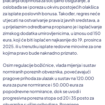
plaćanja doprinosa za socijalno osiguranje, a
oslobađa se i poreza u okviru postojećih olakšica
za isplate poslovnih bonusa. Također, regres neće
utjecati na ostvarivanje prava iz javnih sredstava, a
u prijelaznim odredbama propisano je i isplaćivanje
zimskog dodatka umirovljenicima, u iznosu od 150
eura, koji će biti isplaćen najkasnije do 19. prosinca
2025. ili u trenutku isplate redovne mirovine za one
kojima pravo bude naknadno priznato.
Osim regulacije božićnice, vlada mijenja i sustav
normiranih poreznih obveznika, povećavajući
pragove prihoda za ulazak u sustav na 120.000
eura za pune normirance i 50.000 eura za
popodnevne normirance, dok se uvodi i
progresivna porezna stopa od 20 i 35 posto za
obveznike s višim prihodima. Promjene