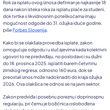
Rok za isplatu ovog iznosa definiran je najkasnije 18
dana nakon isteka roka za isplatu plaće za studeni,
dok tvrtke s likvidnosnim poteškoćama imaju
mogućnost odgode do 31. ožujka iduće godine,
piše
Forbes Slovenija
.
Kako bi se olakšala provedba isplate, zakon
omogućuje odgodu i u slučajevima kada kolektivni
ugovori to ne predviđaju, no poslodavci su dužni
do 18. prosinca 2025. isplatiti barem četvrtinu
zimskog regresa, odnosno 160 eura, dok se
preostali iznos može nadoknaditi do kraja ožujka
2026. Ova olakšica ne odnosi se na javni sektor.
Zakon predviđa i posebnu poreznu i doprinospnu
regulaciju, pri čemu je božićnica oslobođena