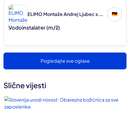
ELIMO Montaže Andrej Ljubec s.p.
🇩🇪
Vodoinstalater
(m/ž)
Pogledajte sve oglase
Slične vijesti