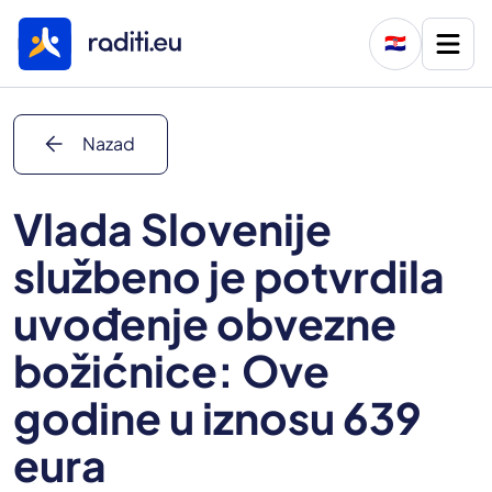
🇭🇷
arrow_back
Nazad
Vlada Slovenije
službeno je potvrdila
uvođenje obvezne
božićnice: Ove
godine u iznosu 639
eura