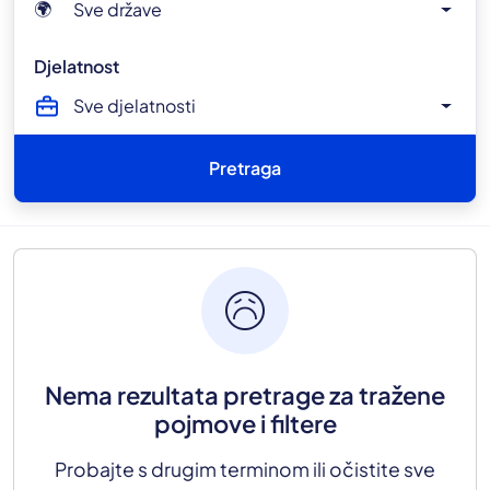
Sve države
🌍
Djelatnost
Sve djelatnosti
Pretraga
sentiment_sad
Nema rezultata pretrage za tražene
pojmove i filtere
Probajte s drugim terminom ili očistite sve