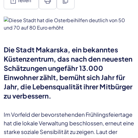
ios_share
print
content_copy
Teilen
Die Stadt Makarska, ein bekanntes
Küstenzentrum, das nach den neuesten
Schätzungen ungefähr 13.000
Einwohner zählt, bemüht sich Jahr für
Jahr, die Lebensqualität ihrer Mitbürger
zu verbessern.
Im Vorfeld der bevorstehenden Frühlingsfeiertage
hat die lokale Verwaltung beschlossen, erneut eine
starke soziale Sensibilität zu zeigen. Laut der