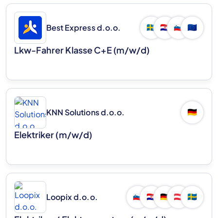
Best Express d.o.o.
🇸🇪
🇭🇷
🇸🇮
🇪🇺
Lkw-Fahrer Klasse C+E (m/w/d)
KNN Solutions d.o.o.
🇩🇪
Elektriker (m/w/d)
Loopix d.o.o.
🇸🇮
🇭🇷
🇩🇪
🇦🇹
🇸🇪