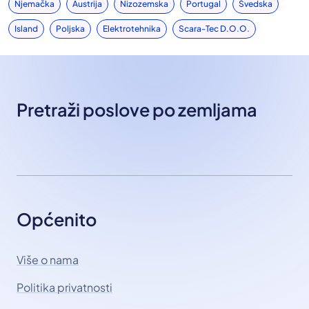
Njemačka
Austrija
Nizozemska
Portugal
Švedska
Island
Poljska
Elektrotehnika
Scara-Tec D.o.o.
Pretraži poslove po zemljama
Općenito
Više o nama
Politika privatnosti