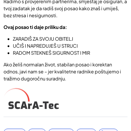
Radimo s provjerenim partnerima, smještaj je osiguran, a
tvoj zadatak je da radiš svoj posao kako znaš i umiješ,
bez stresa i nesigurnosti.
Ovaj posao ti daje priliku da:
ZARADIŠ ZA SVOJU OBITELJ
UČIŠ I NAPREDUJEŠ U STRUCI
RADOM STEKNEŠ SIGURNOST I MIR
Ako želiš normalan život, stabilan posao i korektan
odnos, javi nam se – jer kvalitetne radnike poštujemo i
tražimo dugoročnu suradnju.