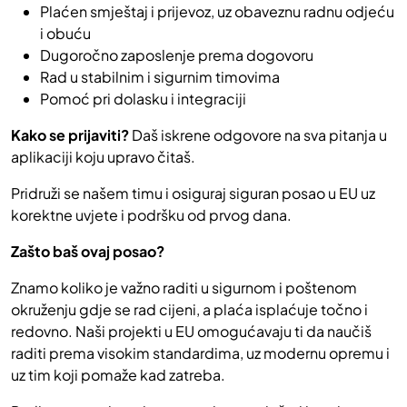
Plaćen smještaj i prijevoz, uz obaveznu radnu odjeću
i obuću
Dugoročno zaposlenje prema dogovoru
Rad u stabilnim i sigurnim timovima
Pomoć pri dolasku i integraciji
Kako se prijaviti?
Daš iskrene odgovore na sva pitanja u
aplikaciji koju upravo čitaš.
Pridruži se našem timu i osiguraj siguran posao u EU uz
korektne uvjete i podršku od prvog dana.
Zašto baš ovaj posao?
Znamo koliko je važno raditi u sigurnom i poštenom
okruženju gdje se rad cijeni, a plaća isplaćuje točno i
redovno. Naši projekti u EU omogućavaju ti da naučiš
raditi prema visokim standardima, uz modernu opremu i
uz tim koji pomaže kad zatreba.