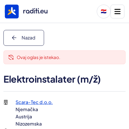
🇭🇷
arrow_back
Nazad
delete_history
Ovaj oglas je istekao.
Elektroinstalater (m/ž)
Scara-Tec d.o.o.
Njemačka
Austrija
Nizozemska