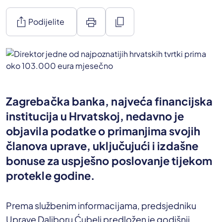
ios_share
print
content_copy
Podijelite
Zagrebačka banka, najveća financijska
institucija u Hrvatskoj, nedavno je
objavila podatke o primanjima svojih
članova uprave, uključujući i izdašne
bonuse za uspješno poslovanje tijekom
protekle godine.
Prema službenim informacijama, predsjedniku
Uprave Daliboru Ćubeli predložen je godišnji