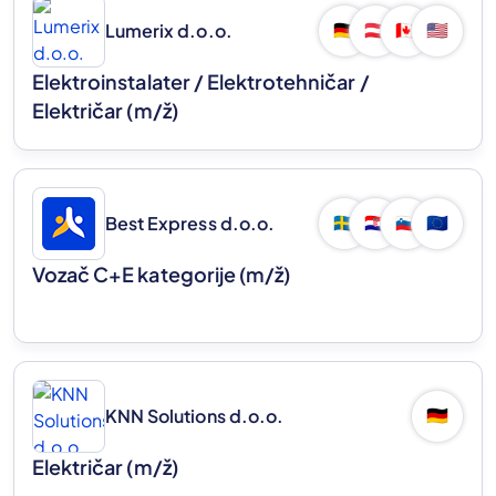
Lumerix d.o.o.
🇩🇪
🇦🇹
🇨🇦
🇺🇸
Elektroinstalater / Elektrotehničar /
Električar
(m/ž)
Best Express d.o.o.
🇸🇪
🇭🇷
🇸🇮
🇪🇺
Vozač C+E kategorije
(m/ž)
KNN Solutions d.o.o.
🇩🇪
Električar
(m/ž)