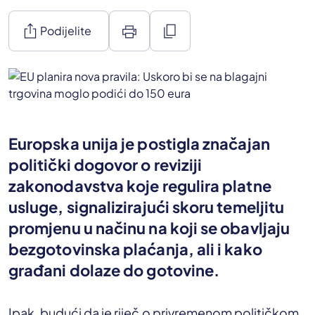
ios_share
print
content_copy
Podijelite
Europska unija je postigla značajan
politički dogovor o reviziji
zakonodavstva koje regulira platne
usluge, signalizirajući skoru temeljitu
promjenu u načinu na koji se obavljaju
bezgotovinska plaćanja, ali i kako
građani dolaze do gotovine.
Ipak, budući da je riječ o privremenom političkom