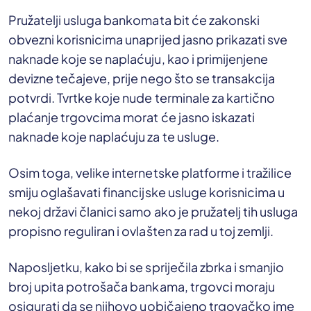
Pružatelji usluga bankomata bit će zakonski
obvezni korisnicima unaprijed jasno prikazati sve
naknade koje se naplaćuju, kao i primijenjene
devizne tečajeve, prije nego što se transakcija
potvrdi. Tvrtke koje nude terminale za kartično
plaćanje trgovcima morat će jasno iskazati
naknade koje naplaćuju za te usluge.
Osim toga, velike internetske platforme i tražilice
smiju oglašavati financijske usluge korisnicima u
nekoj državi članici samo ako je pružatelj tih usluga
propisno reguliran i ovlašten za rad u toj zemlji.
Naposljetku, kako bi se spriječila zbrka i smanjio
broj upita potrošača bankama, trgovci moraju
osigurati da se njihovo uobičajeno trgovačko ime