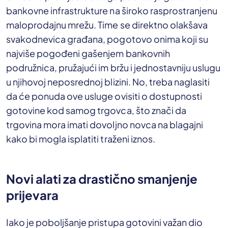
bankovne infrastrukture na široko rasprostranjenu
maloprodajnu mrežu. Time se direktno olakšava
svakodnevica građana, pogotovo onima koji su
najviše pogođeni gašenjem bankovnih
podružnica, pružajući im bržu i jednostavniju uslugu
u njihovoj neposrednoj blizini. No, treba naglasiti
da će ponuda ove usluge ovisiti o dostupnosti
gotovine kod samog trgovca, što znači da
trgovina mora imati dovoljno novca na blagajni
kako bi mogla isplatiti traženi iznos.
Novi alati za drastično smanjenje
prijevara
Iako je poboljšanje pristupa gotovini važan dio