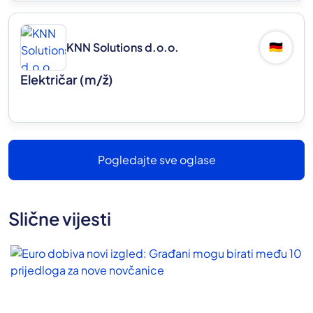
KNN Solutions d.o.o.
🇩🇪
Električar
(m/ž)
Pogledajte sve oglase
Slične vijesti