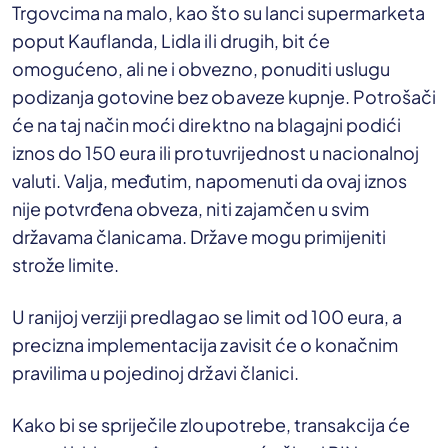
Trgovcima na malo, kao što su lanci supermarketa
poput Kauflanda, Lidla ili drugih, bit će
omogućeno, ali ne i obvezno, ponuditi uslugu
podizanja gotovine bez obaveze kupnje. Potrošači
će na taj način moći direktno na blagajni podići
iznos do 150 eura ili protuvrijednost u nacionalnoj
valuti. Valja, međutim, napomenuti da ovaj iznos
nije potvrđena obveza, niti zajamčen u svim
državama članicama. Države mogu primijeniti
strože limite.
U ranijoj verziji predlagao se limit od 100 eura, a
precizna implementacija zavisit će o konačnim
pravilima u pojedinoj državi članici.
Kako bi se spriječile zloupotrebe, transakcija će