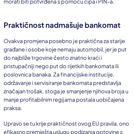
morati biti potvrđena s pomoću čipa i PIN-a.
Praktičnost nadmašuje bankomat
Ovakva promjena posebno je praktična za starije
građane i osobe koje nemaju automobil, jer je put
do najbliže trgovine često znatno kraći i
pristupačniji nego put do rijetkih bankomata ili
poslovnica banaka. Za financijske institucije,
održavanje i servisiranje bankomata predstavlja
značajan trošak, stoga je smanjenje njihova broja u
manje profitabilnim regijama postala uobičajena
praksa.
Upravo se tu krije praktičnost ovog EU pravila, ono
efikasno premješta uslugu podizanja gotovine s