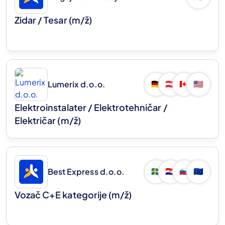
Zidar / Tesar
(m/ž)
Lumerix d.o.o.
🇩🇪
🇦🇹
🇨🇦
🇺🇸
Elektroinstalater / Elektrotehničar /
Električar
(m/ž)
Best Express d.o.o.
🇸🇪
🇭🇷
🇸🇮
🇪🇺
Vozač C+E kategorije
(m/ž)