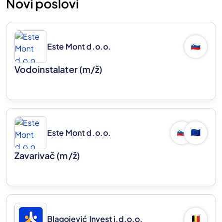
Novi poslovi
Este Mont d.o.o.
🇸🇮
Vodoinstalater
(m/ž)
Este Mont d.o.o.
🇸🇮
🇪🇺
Zavarivač
(m/ž)
Blagojević Invest j.d.o.o.
🇧🇪