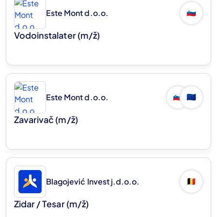
Este Mont d.o.o.
🇸🇮
Vodoinstalater
(m/ž)
Este Mont d.o.o.
🇸🇮
🇪🇺
Zavarivač
(m/ž)
Blagojević Invest j.d.o.o.
🇧🇪
Zidar / Tesar
(m/ž)