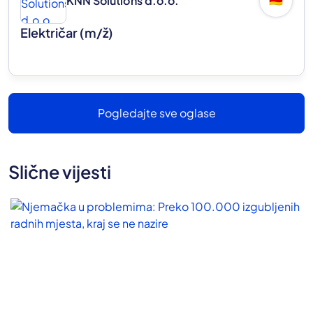
KNN Solutions d.o.o.
🇩🇪
Električar
(m/ž)
Pogledajte sve oglase
Slične vijesti