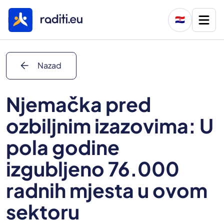
🇭🇷
arrow_back
Nazad
Njemačka pred
ozbiljnim izazovima: U
pola godine
izgubljeno 76.000
radnih mjesta u ovom
sektoru