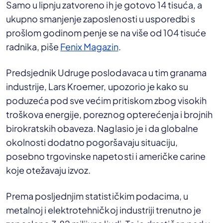
Samo u lipnju zatvoreno ih je gotovo 14 tisuća, a
ukupno smanjenje zaposlenosti u usporedbi s
prošlom godinom penje se na više od 104 tisuće
radnika, piše
Fenix Magazin
.
Predsjednik Udruge poslodavaca u tim granama
industrije, Lars Kroemer, upozorio je kako su
poduzeća pod sve većim pritiskom zbog visokih
troškova energije, poreznog opterećenja i brojnih
birokratskih obaveza. Naglasio je i da globalne
okolnosti dodatno pogoršavaju situaciju,
posebno trgovinske napetosti i američke carine
koje otežavaju izvoz.
Prema posljednjim statističkim podacima, u
metalnoj i elektrotehničkoj industriji trenutno je