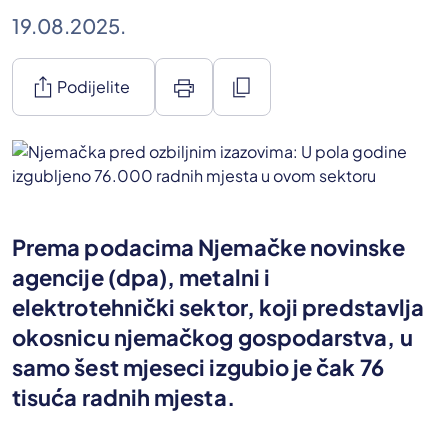
19.08.2025.
ios_share
print
content_copy
Podijelite
Prema podacima Njemačke novinske
agencije (dpa), metalni i
elektrotehnički sektor, koji predstavlja
okosnicu njemačkog gospodarstva, u
samo šest mjeseci izgubio je čak 76
tisuća radnih mjesta.