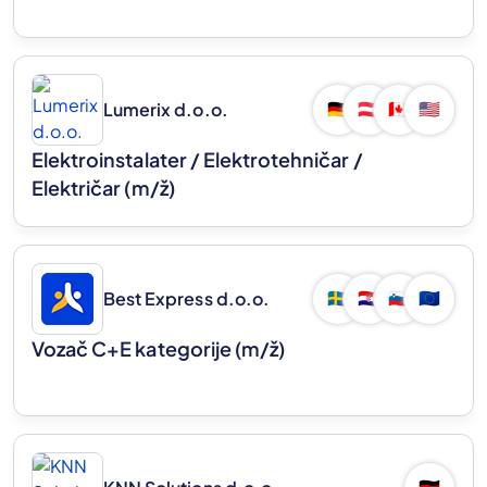
Lumerix d.o.o.
🇩🇪
🇦🇹
🇨🇦
🇺🇸
Elektroinstalater / Elektrotehničar /
Električar
(m/ž)
Best Express d.o.o.
🇸🇪
🇭🇷
🇸🇮
🇪🇺
Vozač C+E kategorije
(m/ž)