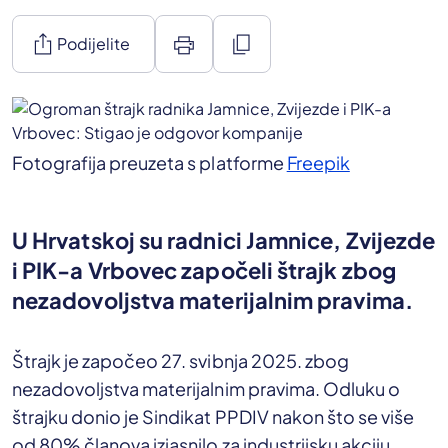
ios_share
print
content_copy
Podijelite
Fotografija preuzeta s platforme
Freepik
U Hrvatskoj su radnici Jamnice, Zvijezde
i PIK-a Vrbovec započeli štrajk zbog
nezadovoljstva materijalnim pravima.
Štrajk je započeo 27. svibnja 2025. zbog
nezadovoljstva materijalnim pravima. Odluku o
štrajku donio je Sindikat PPDIV nakon što se više
od 80% članova izjasnilo za industrijsku akciju.