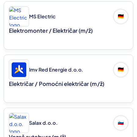
MS Electric
🇩🇪
Elektromonter / Električar
(m/ž)
Imv Red Energie d.o.o.
🇩🇪
Električar / Pomoćni električar
(m/ž)
Salax d.o.o.
🇸🇮
Vozač autobusa
(m/ž)