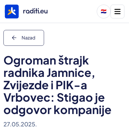
🇭🇷
arrow_back
Nazad
Ogroman štrajk
radnika Jamnice,
Zvijezde i PIK-a
Vrbovec: Stigao je
odgovor kompanije
27.05.2025.