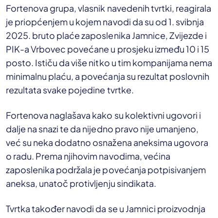
Fortenova grupa, vlasnik navedenih tvrtki, reagirala
je priopćenjem u kojem navodi da su od 1. svibnja
2025. bruto plaće zaposlenika Jamnice, Zvijezde i
PIK-a Vrbovec povećane u prosjeku između 10 i 15
posto. Ističu da više nitko u tim kompanijama nema
minimalnu plaću, a povećanja su rezultat poslovnih
rezultata svake pojedine tvrtke.
Fortenova naglašava kako su kolektivni ugovori i
dalje na snazi te da nijedno pravo nije umanjeno,
već su neka dodatno osnažena aneksima ugovora
o radu. Prema njihovim navodima, većina
zaposlenika podržala je povećanja potpisivanjem
aneksa, unatoč protivljenju sindikata.
Tvrtka također navodi da se u Jamnici proizvodnja