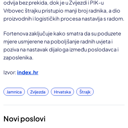
odvija bez prekida, dok je u Zvijezdi i PIK-u
Vrbovec štrajku pristupio manji broj radnika, a dio
proizvodnih i logističkih procesa nastavlja s radom.
Fortenova zaključuje kako smatra da su poduzete
mjere usmjerene na poboljšanje radnih uvjeta i
poziva na nastavak dijaloga između poslodavca i
zaposlenika.
Izvor:
index.hr
Jamnica
Zvijezda
Hrvatska
Štrajk
Novi poslovi