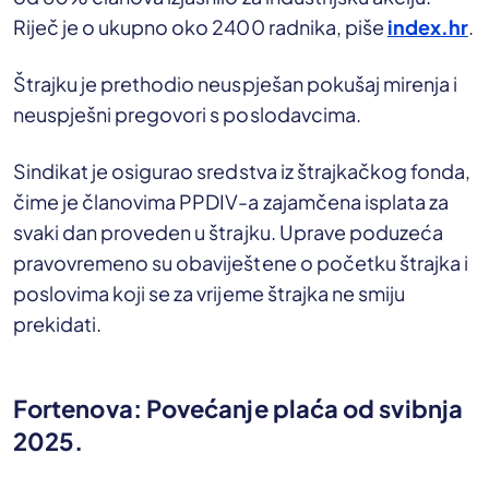
Riječ je o ukupno oko 2400 radnika, piše
index.hr
.
Štrajku je prethodio neuspješan pokušaj mirenja i
neuspješni pregovori s poslodavcima.
Sindikat je osigurao sredstva iz štrajkačkog fonda,
čime je članovima PPDIV-a zajamčena isplata za
svaki dan proveden u štrajku. Uprave poduzeća
pravovremeno su obaviještene o početku štrajka i
poslovima koji se za vrijeme štrajka ne smiju
prekidati.
Fortenova: Povećanje plaća od svibnja
2025.