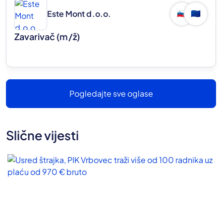
Este Mont d.o.o.
🇸🇮
🇪🇺
Zavarivač
(m/ž)
Pogledajte sve oglase
Slične vijesti