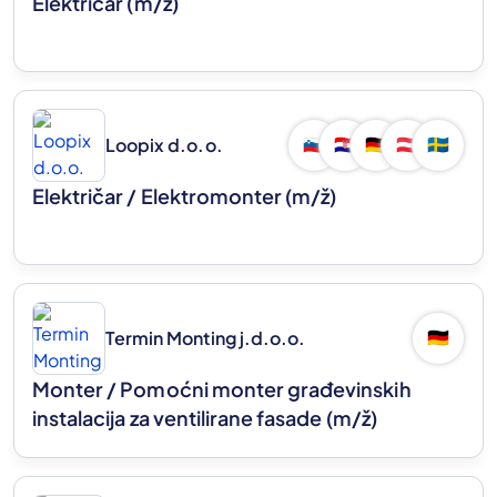
Električar
(m/ž)
Loopix d.o.o.
🇸🇮
🇭🇷
🇩🇪
🇦🇹
🇸🇪
Električar / Elektromonter
(m/ž)
Termin Monting j.d.o.o.
🇩🇪
Monter / Pomoćni monter građevinskih
instalacija za ventilirane fasade
(m/ž)