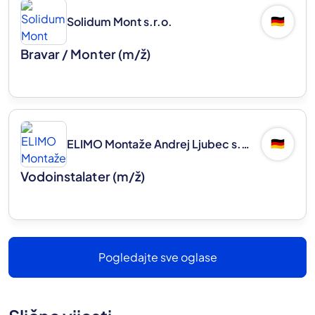
Solidum Mont s.r.o.
🇩🇪
Bravar / Monter
(m/ž)
ELIMO Montaže Andrej Ljubec s.p.
🇩🇪
Vodoinstalater
(m/ž)
Pogledajte sve oglase