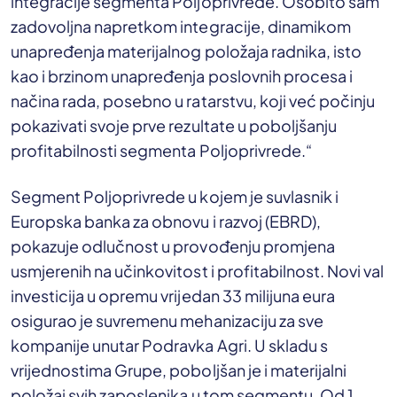
integracije segmenta Poljoprivrede. Osobito sam
zadovoljna napretkom integracije, dinamikom
unapređenja materijalnog položaja radnika, isto
kao i brzinom unapređenja poslovnih procesa i
načina rada, posebno u ratarstvu, koji već počinju
pokazivati svoje prve rezultate u poboljšanju
profitabilnosti segmenta Poljoprivrede.“
Segment Poljoprivrede u kojem je suvlasnik i
Europska banka za obnovu i razvoj (EBRD),
pokazuje odlučnost u provođenju promjena
usmjerenih na učinkovitost i profitabilnost. Novi val
investicija u opremu vrijedan 33 milijuna eura
osigurao je suvremenu mehanizaciju za sve
kompanije unutar Podravka Agri. U skladu s
vrijednostima Grupe, poboljšan je i materijalni
položaj svih zaposlenika u tom segmentu. Od 1.