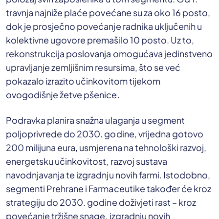
travnja najniže plaće povećane su za oko 16 posto,
dok je prosječno povećanje radnika uključenih u
kolektivne ugovore premašilo 10 posto. Uz to,
rekonstrukcija poslovanja omogućava jedinstveno
upravljanje zemljišnim resursima, što se već
pokazalo izrazito učinkovitom tijekom
ovogodišnje žetve pšenice.
Podravka planira snažna ulaganja u segment
poljoprivrede do 2030. godine, vrijedna gotovo
200 milijuna eura, usmjerena na tehnološki razvoj,
energetsku učinkovitost, razvoj sustava
navodnjavanja te izgradnju novih farmi. Istodobno,
segmenti Prehrane i Farmaceutike također će kroz
strategiju do 2030. godine doživjeti rast – kroz
povećanje tržišne snage, izgradnju novih