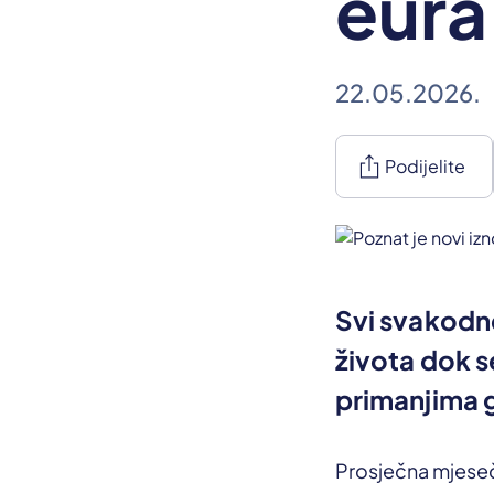
eura
22.05.2026.
ios_share
Podijelite
Svi svakodn
života dok s
primanjima 
Prosječna mjese