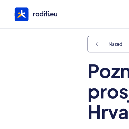
arrow_back
Nazad
Pozn
pros
Hrva