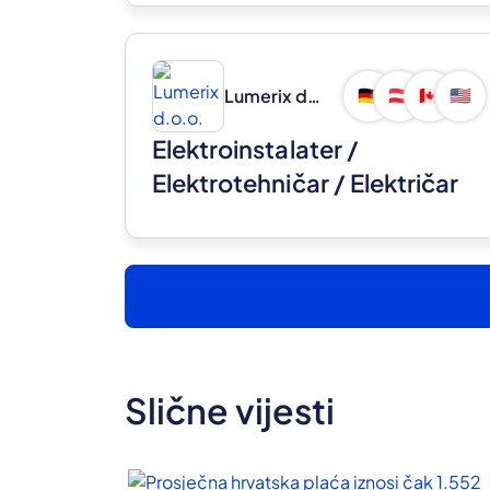
Lumerix d.o.o.
🇩🇪
🇦🇹
🇨🇦
🇺🇸
Elektroinstalater /
Elektrotehničar / Električar
(m/ž)
Slične vijesti