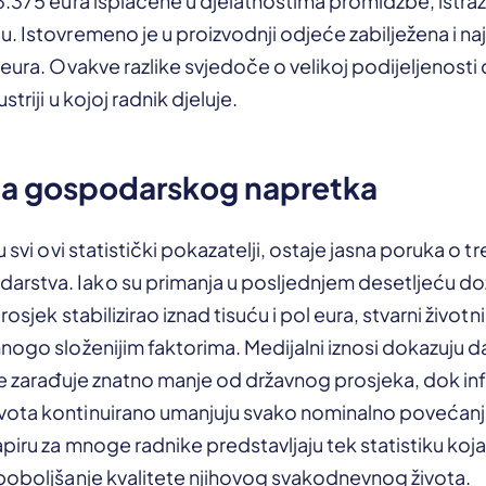
3.375 eura isplaćene u djelatnostima promidžbe, istraživ
. Istovremeno je u proizvodnji odjeće zabilježena i na
 eura. Ovakve razlike svjedoče o velikoj podijeljenost
triji u kojoj radnik djeluje.
ena gospodarskog napretka
u svi ovi statistički pokazatelji, ostaje jasna poruka o
tva. Iako su primanja u posljednjem desetljeću doživj
rosjek stabilizirao iznad tisuću i pol eura, stvarni život
nogo složenijim faktorima. Medijalni iznosi dokazuju da
je zarađuje znatno manje od državnog prosjeka, dok infl
ota kontinuirano umanjuju svako nominalno povećanj
piru za mnoge radnike predstavljaju tek statistiku koja
 poboljšanje kvalitete njihovog svakodnevnog života.