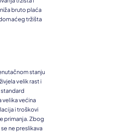
anja tržišta i
jniža bruto plaća
i domaćeg tržišta
 trenutačnom stanju
ela velik rast i
ni standard
 velika većina
acija i troškovi
e primanja. Zbog
 se ne preslikava