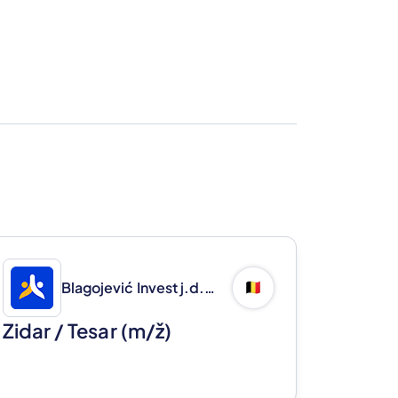
Blagojević Invest j.d.o.o.
🇧🇪
Zidar / Tesar
(m/ž)