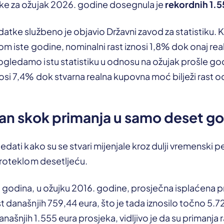
ke za ožujak 2026. godine dosegnula je
rekordnih 1.5
atke službeno je objavio Državni zavod za statistiku. 
om iste godine, nominalni rast iznosi 1,8% dok onaj real
gledamo istu statistiku u odnosu na ožujak prošle go
osi 7,4% dok stvarna realna kupovna moć bilježi rast 
an skok primanja u samo deset g
edati kako su se stvari mijenjale kroz dulji vremenski pe
proteklom desetljeću.
 godina, u ožujku 2016. godine, prosječna isplaćena pr
t današnjih 759,44 eura, što je tada iznosilo točno 5.7
šnjih 1.555 eura prosjeka, vidljivo je da su primanja 