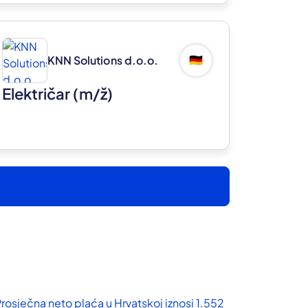
KNN Solutions d.o.o.
🇩🇪
Električar
(m/ž)