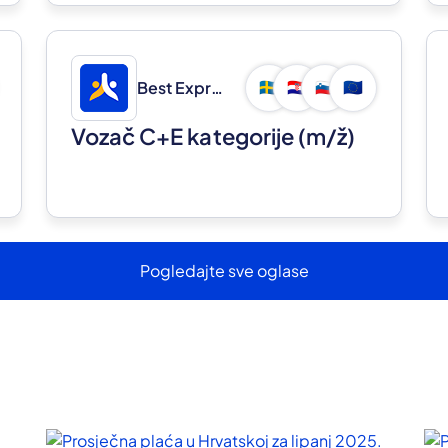
Best Express d.o.o.
🇸🇪
🇭🇷
🇸🇮
🇪🇺
Vozač C+E kategorije
(m/ž)
Pogledajte sve oglase