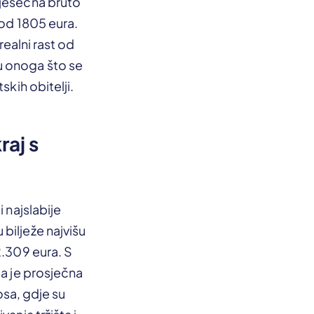
mjesečna bruto
 od 1805 eura.
realni rast od
u onoga što se
skih obitelji.
raj s
 najslabije
bilježe najvišu
2.309 eura. S
ja je prosječna
nosa, gdje su