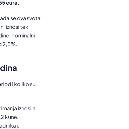
55 eura.
Kada se ova svota
ni iznosi tek
dine, nominalni
od 2,5%.
odina
riod i koliko su
imanja iznosila
22 kune.
radnika u