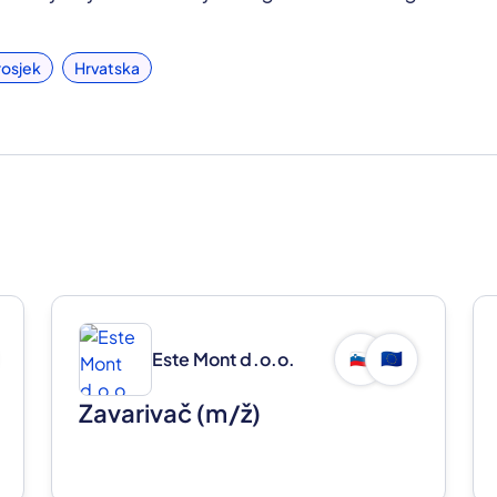
rosjek
Hrvatska
Este Mont d.o.o.
🇸🇮
🇪🇺
Zavarivač
(m/ž)