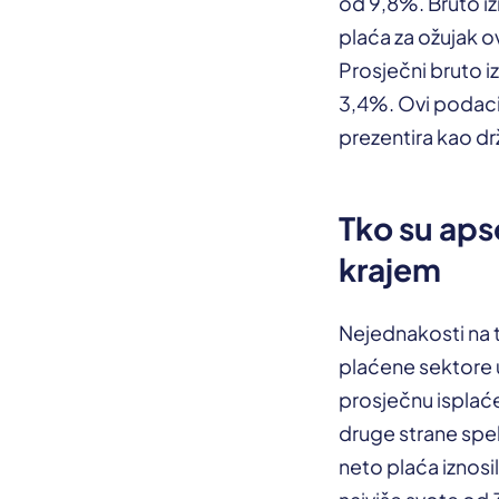
od 9,8%. Bruto iz
plaća za ožujak o
Prosječni bruto iz
3,4%. Ovi podaci
prezentira kao drž
Tko su apso
krajem
Nejednakosti na t
plaćene sektore u
prosječnu isplaće
druge strane spek
neto plaća iznosil