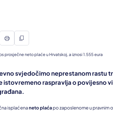
print
content_copy
evno svjedočimo neprestanom rastu t
e istovremeno raspravlja o povijesno v
građana.
čna isplaćena
neto plaća
po zaposlenome u pravnim