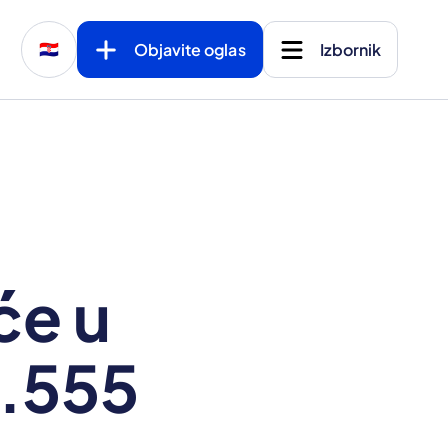
Objavite oglas
Izbornik
🇭🇷
će u
1.555