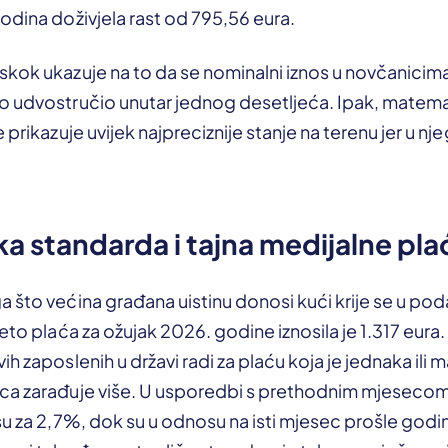
odina doživjela rast od 795,56 eura.
skok ukazuje na to da se nominalni iznos u novčanicim
o udvostručio unutar jednog desetljeća. Ipak, matemat
 prikazuje uvijek najpreciznije stanje na terenu jer u njeg
ika standarda i tajna medijalne pla
 što većina građana uistinu donosi kući krije se u pod
eto plaća za ožujak 2026. godine iznosila je 1.317 eura. 
h zaposlenih u državi radi za plaću koja je jednaka ili 
ca zarađuje više. U usporedbi s prethodnim mjesecom
su za 2,7%, dok su u odnosu na isti mjesec prošle godine