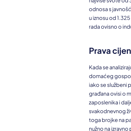
najviše svote od 
odnosa s javnošću
u iznosu od 1.325
rada ovisno o indus
Prava cij
Kada se analiziraj
domaćeg gospodars
iako se službeni p
građana ovisi o m
zaposlenika i dal
svakodnevnog živ
toga brojke na pa
nužno na izravno