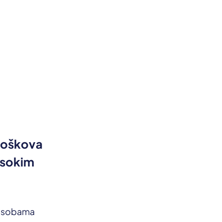
roškova
isokim
 osobama