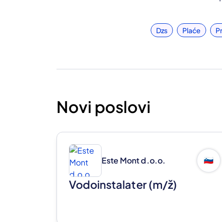
Dzs
Plaće
P
Novi poslovi
Este Mont d.o.o.
🇸🇮
Vodoinstalater
(m/ž)