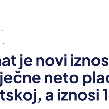
at je novi iznos
ječne neto pla
tskoj, a iznosi 