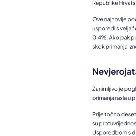
Republike Hrvats
Ove najnovije pod
usporedi s veljač
0,4%. Ako pak po
skok primanja izn
Nevjerojat
Zanimljivo je pogl
primanja rasla u 
Prije točno deset
su protuvrijednos
Usporedbom s dana