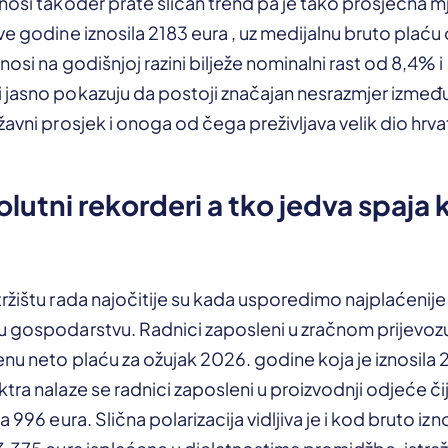
nosi također prate sličan trend pa je tako prosječna 
ve godine iznosila 2183 eura , uz medijalnu bruto plaću
nosi na godišnjoj razini bilježe nominalni rast od 8,4% i 
 jasno pokazuju da postoji značajan nesrazmjer izmeđ
avni prosjek i onoga od čega preživljava velik dio hrvat
lutni rekorderi a tko jedva spaja k
ržištu rada najočitije su kada usporedimo najplaćenije i
 gospodarstvu. Radnici zaposleni u zračnom prijevozu 
nu neto plaću za ožujak 2026. godine koja je iznosila 
tra nalaze se radnici zaposleni u proizvodnji odjeće či
a 996 eura. Slična polarizacija vidljiva je i kod bruto iz