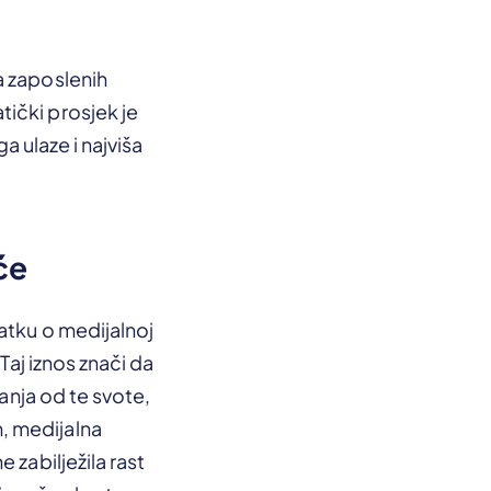
a zaposlenih
ički prosjek je
a ulaze i najviša
će
atku o medijalnoj
Taj iznos znači da
manja od te svote,
, medijalna
 zabilježila rast