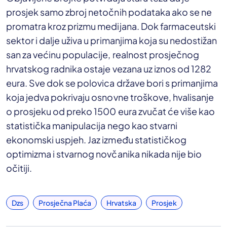
prosjek samo zbroj netočnih podataka ako se ne
promatra kroz prizmu medijana. Dok farmaceutski
sektor i dalje uživa u primanjima koja su nedostižan
san za većinu populacije, realnost prosječnog
hrvatskog radnika ostaje vezana uz iznos od 1282
eura. Sve dok se polovica države bori s primanjima
koja jedva pokrivaju osnovne troškove, hvalisanje
o prosjeku od preko 1500 eura zvučat će više kao
statistička manipulacija nego kao stvarni
ekonomski uspjeh. Jaz između statističkog
optimizma i stvarnog novčanika nikada nije bio
očitiji.
Dzs
Prosječna Plaća
Hrvatska
Prosjek