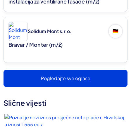
instalacija za ventilirane fasade
(m/ž)
Solidum Mont s.r.o.
🇩🇪
Bravar / Monter
(m/ž)
Pogledajte sve oglase
Slične vijesti