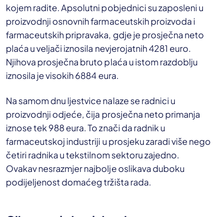
kojem radite. Apsolutni pobjednici su zaposleni u
proizvodnji osnovnih farmaceutskih proizvoda i
farmaceutskih pripravaka, gdje je prosječna neto
plaća u veljači iznosila nevjerojatnih 4281 euro.
Njihova prosječna bruto plaća u istom razdoblju
iznosila je visokih 6884 eura.
Na samom dnu ljestvice nalaze se radnici u
proizvodnji odjeće, čija prosječna neto primanja
iznose tek 988 eura. To znači da radnik u
farmaceutskoj industriji u prosjeku zaradi više nego
četiri radnika u tekstilnom sektoru zajedno.
Ovakav nesrazmjer najbolje oslikava duboku
podijeljenost domaćeg tržišta rada.