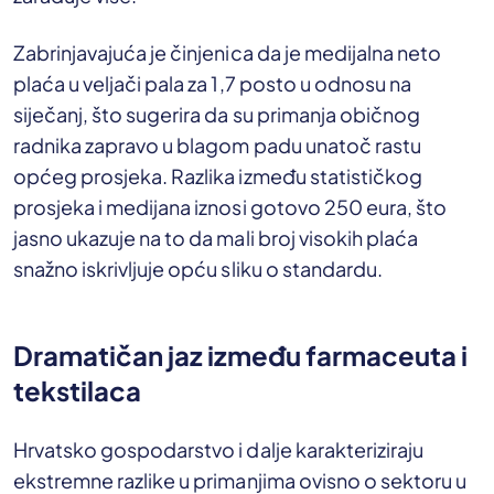
Zabrinjavajuća je činjenica da je medijalna neto
plaća u veljači pala za 1,7 posto u odnosu na
siječanj, što sugerira da su primanja običnog
radnika zapravo u blagom padu unatoč rastu
općeg prosjeka. Razlika između statističkog
prosjeka i medijana iznosi gotovo 250 eura, što
jasno ukazuje na to da mali broj visokih plaća
snažno iskrivljuje opću sliku o standardu.
Dramatičan jaz između farmaceuta i
tekstilaca
Hrvatsko gospodarstvo i dalje karakteriziraju
ekstremne razlike u primanjima ovisno o sektoru u