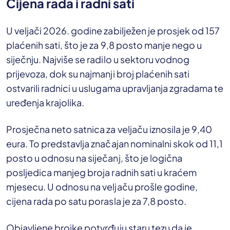
Cijena rada i radni sati
U veljači 2026. godine zabilježen je prosjek od 157
plaćenih sati, što je za 9,8 posto manje nego u
siječnju. Najviše se radilo u sektoru vodnog
prijevoza, dok su najmanji broj plaćenih sati
ostvarili radnici u uslugama upravljanja zgradama te
uređenja krajolika.
Prosječna neto satnica za veljaču iznosila je 9,40
eura. To predstavlja značajan nominalni skok od 11,1
posto u odnosu na siječanj, što je logična
posljedica manjeg broja radnih sati u kraćem
mjesecu. U odnosu na veljaču prošle godine,
cijena rada po satu porasla je za 7,8 posto.
Objavljene brojke potvrđuju staru tezu da je