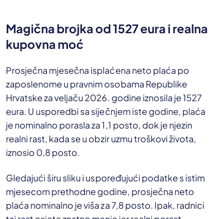
Magična brojka od 1527 eura i realna
kupovna moć
Prosječna mjesečna isplaćena neto plaća po
zaposlenome u pravnim osobama Republike
Hrvatske za veljaču 2026. godine iznosila je 1527
eura. U usporedbi sa siječnjem iste godine, plaća
je nominalno porasla za 1,1 posto, dok je njezin
realni rast, kada se u obzir uzmu troškovi života,
iznosio 0,8 posto.
Gledajući širu sliku i uspoređujući podatke s istim
mjesecom prethodne godine, prosječna neto
plaća nominalno je viša za 7,8 posto. Ipak, radnici
taj rast osjete znatno manje jer realni porast