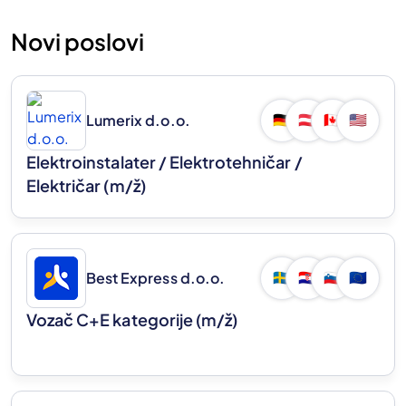
Novi poslovi
Lumerix d.o.o.
🇩🇪
🇦🇹
🇨🇦
🇺🇸
Elektroinstalater / Elektrotehničar /
Električar
(m/ž)
Best Express d.o.o.
🇸🇪
🇭🇷
🇸🇮
🇪🇺
Vozač C+E kategorije
(m/ž)