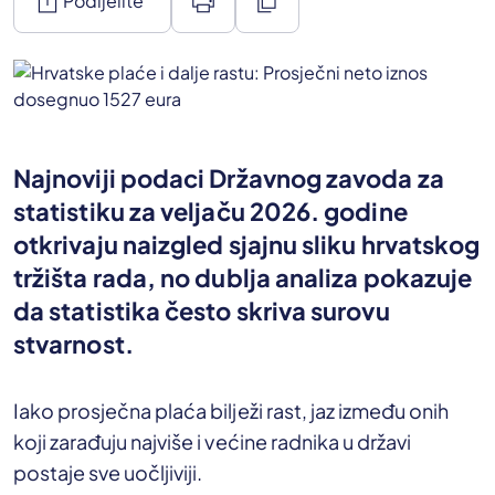
ios_share
print
content_copy
Podijelite
Najnoviji podaci Državnog zavoda za
statistiku za veljaču 2026. godine
otkrivaju naizgled sjajnu sliku hrvatskog
tržišta rada, no dublja analiza pokazuje
da statistika često skriva surovu
stvarnost.
Iako prosječna plaća bilježi rast, jaz između onih
koji zarađuju najviše i većine radnika u državi
postaje sve uočljiviji.