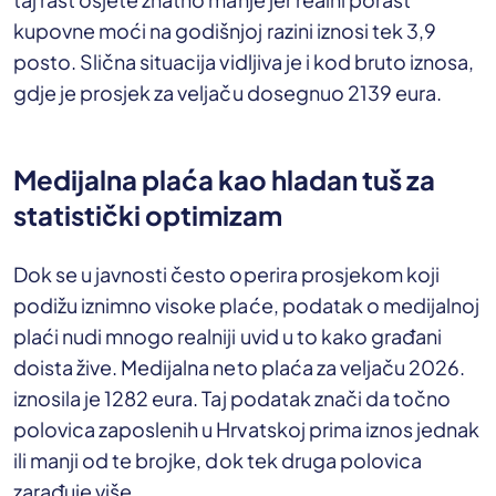
kupovne moći na godišnjoj razini iznosi tek 3,9
posto. Slična situacija vidljiva je i kod bruto iznosa,
gdje je prosjek za veljaču dosegnuo 2139 eura.
Medijalna plaća kao hladan tuš za
statistički optimizam
Dok se u javnosti često operira prosjekom koji
podižu iznimno visoke plaće, podatak o medijalnoj
plaći nudi mnogo realniji uvid u to kako građani
doista žive. Medijalna neto plaća za veljaču 2026.
iznosila je 1282 eura. Taj podatak znači da točno
polovica zaposlenih u Hrvatskoj prima iznos jednak
ili manji od te brojke, dok tek druga polovica
zarađuje više.