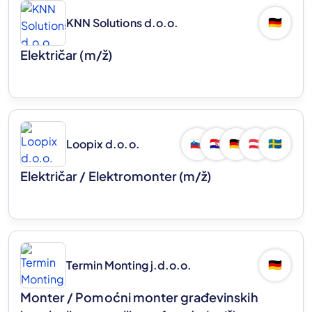
KNN Solutions d.o.o.
🇩🇪
Električar
(m/ž)
Loopix d.o.o.
🇸🇮
🇭🇷
🇩🇪
🇦🇹
🇸🇪
Električar / Elektromonter
(m/ž)
Termin Monting j.d.o.o.
🇩🇪
Monter / Pomoćni monter građevinskih