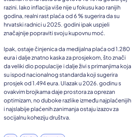
razini. Iako inflacija više nije u fokusu kao ranijih
godina, realni rast plaća od 6 % sugerira da su
hrvatski radnici u 2025. godini ipak uspjeli
značajnije popraviti svoju kupovnu moć.
Ipak, ostaje činjenica da medijalna plaća od 1.280
eura i dalje znatno kaska za prosjekom, što znači
da veliki dio populacije i dalje živi s primanjima koja
su ispod nacionalnog standarda koji sugerira
prosjek od 1.494 eura. Ulazak u 2026. godinu s
ovakvim brojkama daje prostora za oprezan
optimizam, no duboke razlike između najplaćenijih
i najslabije plaćenih zanimanja ostaju izazov za
socijalnu koheziju društva.