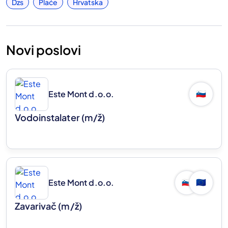
Dzs
Plaće
Hrvatska
Novi poslovi
Este Mont d.o.o.
🇸🇮
Vodoinstalater
(m/ž)
Este Mont d.o.o.
🇸🇮
🇪🇺
Zavarivač
(m/ž)