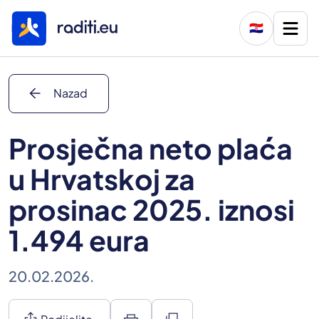
🇭🇷
arrow_back
Nazad
Prosječna neto plaća
u Hrvatskoj za
prosinac 2025. iznosi
1.494 eura
20.02.2026.