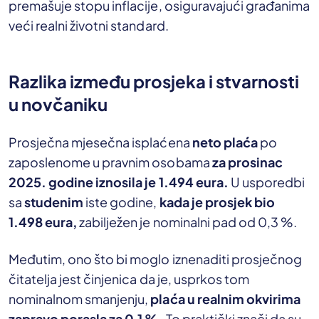
premašuje stopu inflacije, osiguravajući građanima
veći realni životni standard.
Razlika između prosjeka i stvarnosti
u novčaniku
Prosječna mjesečna isplaćena
neto plaća
po
zaposlenome u pravnim osobama
za prosinac
2025. godine iznosila je 1.494 eura.
U usporedbi
sa
studenim
iste godine,
kada je prosjek bio
1.498 eura,
zabilježen je nominalni pad od 0,3 %.
Međutim, ono što bi moglo iznenaditi prosječnog
čitatelja jest činjenica da je, usprkos tom
nominalnom smanjenju,
plaća u realnim okvirima
zapravo porasla za 0,1 %.
To praktički znači da su