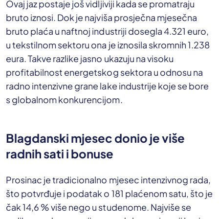
Ovaj jaz postaje još vidljiviji kada se promatraju
bruto iznosi. Dok je najviša prosječna mjesečna
bruto plaća u naftnoj industriji dosegla 4.321 euro,
u tekstilnom sektoru ona je iznosila skromnih 1.238
eura. Takve razlike jasno ukazuju na visoku
profitabilnost energetskog sektora u odnosu na
radno intenzivne grane lake industrije koje se bore
s globalnom konkurencijom.
Blagdanski mjesec donio je više
radnih sati i bonuse
Prosinac je tradicionalno mjesec intenzivnog rada,
što potvrđuje i podatak o 181 plaćenom satu, što je
čak 14,6 % više nego u studenome. Najviše se