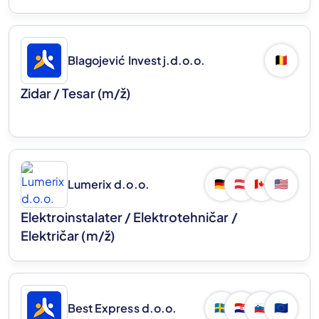
Blagojević Invest j.d.o.o.
🇧🇪
Zidar / Tesar
(m/ž)
Lumerix d.o.o.
🇩🇪
🇦🇹
🇨🇦
🇺🇸
Elektroinstalater / Elektrotehničar /
Električar
(m/ž)
Best Express d.o.o.
🇸🇪
🇭🇷
🇸🇮
🇪🇺