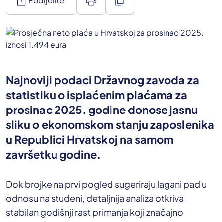
ios_share
print
content_copy
Podijelite
Najnoviji podaci Državnog zavoda za
statistiku o isplaćenim plaćama za
prosinac 2025. godine donose jasnu
sliku o ekonomskom stanju zaposlenika
u Republici Hrvatskoj na samom
završetku godine.
Dok brojke na prvi pogled sugeriraju lagani pad u
odnosu na studeni, detaljnija analiza otkriva
stabilan godišnji rast primanja koji značajno