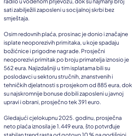
radilo u vodenom prijevozu, dok su najmanji broj
sati zabilježili zaposleni u socijalnoj skrbi bez
smještaja.
Osim redovnih plaća, prosinac je donio i značajne
isplate neoporezivih primitaka, u koje spadaju
božićnice i prigodne nagrade. Prosječni
neoporezivi primitak po broju primatelja iznosio je
562 eura. Najizdašniji u tim isplatama bili su
poslodavci u sektoru stručnih, znanstvenih i
tehničkih djelatnosti s prosjekom od 885 eura, dok
su najskromnije bonuse dobili zaposleni u javnoj
upravi i obrani, prosječno tek 391 euro.
Gledajući cjelokupnu 2025. godinu, prosječna
neto plaća iznosila je 1.449 eura, što potvrđuje
stabilan trend rasta od gotovo 10 % na godišnjoj