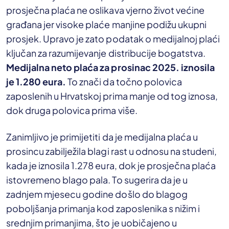
prosječna plaća ne oslikava vjerno život većine
građana jer visoke plaće manjine podižu ukupni
prosjek. Upravo je zato podatak o medijalnoj plaći
ključan za razumijevanje distribucije bogatstva.
Medijalna neto plaća za prosinac 2025. iznosila
je 1.280 eura.
To znači da točno polovica
zaposlenih u Hrvatskoj prima manje od tog iznosa,
dok druga polovica prima više.
Zanimljivo je primijetiti da je medijalna plaća u
prosincu zabilježila blagi rast u odnosu na studeni,
kada je iznosila 1.278 eura, dok je prosječna plaća
istovremeno blago pala. To sugerira da je u
zadnjem mjesecu godine došlo do blagog
poboljšanja primanja kod zaposlenika s nižim i
srednjim primanjima, što je uobičajeno u