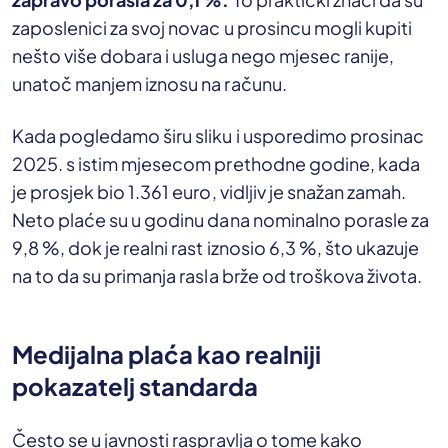
zaposlenici za svoj novac u prosincu mogli kupiti
nešto više dobara i usluga nego mjesec ranije,
unatoč manjem iznosu na računu.
Kada pogledamo širu sliku i usporedimo prosinac
2025. s istim mjesecom prethodne godine, kada
je prosjek bio 1.361 euro, vidljiv je snažan zamah.
Neto plaće su u godinu dana nominalno porasle za
9,8 %, dok je realni rast iznosio 6,3 %, što ukazuje
na to da su primanja rasla brže od troškova života.
Medijalna plaća kao realniji
pokazatelj standarda
Često se u javnosti raspravlja o tome kako