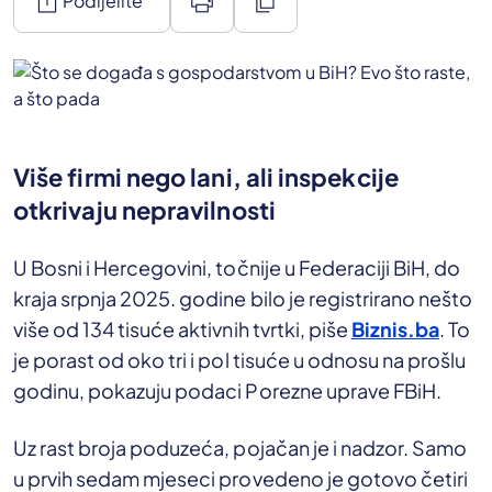
ios_share
print
content_copy
Podijelite
Više firmi nego lani, ali inspekcije
otkrivaju nepravilnosti
U Bosni i Hercegovini, točnije u Federaciji BiH, do
kraja srpnja 2025. godine bilo je registrirano nešto
više od 134 tisuće aktivnih tvrtki, piše
Biznis.ba
. To
je porast od oko tri i pol tisuće u odnosu na prošlu
godinu, pokazuju podaci Porezne uprave FBiH.
Uz rast broja poduzeća, pojačan je i nadzor. Samo
u prvih sedam mjeseci provedeno je gotovo četiri