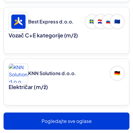
Best Express d.o.o.
🇸🇪
🇭🇷
🇸🇮
🇪🇺
Vozač C+E kategorije
(m/ž)
KNN Solutions d.o.o.
🇩🇪
Električar
(m/ž)
Pogledajte sve oglase