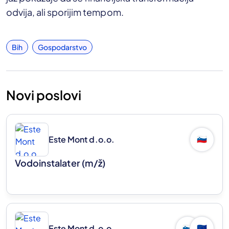
odvija, ali sporijim tempom.
Bih
Gospodarstvo
Novi poslovi
Este Mont d.o.o.
🇸🇮
Vodoinstalater
(m/ž)
Este Mont d.o.o.
🇸🇮
🇪🇺