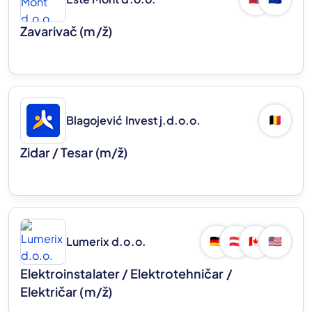
Zavarivač
(m/ž)
Blagojević Invest j.d.o.o.
🇧🇪
Zidar / Tesar
(m/ž)
Lumerix d.o.o.
🇩🇪
🇦🇹
🇨🇦
🇺🇸
Elektroinstalater / Elektrotehničar /
Električar
(m/ž)