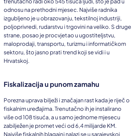
trenutačno radi oko 545 tisuća ljudi, što je pad u
odnosu na prethodni mjesec. Najviše radnika
izgubljeno je u obrazovanju, tekstilnoj industriji,
poljoprivredi, rudarstvu i trgovini na veliko. S druge
strane, posao je procvjetao u ugostiteljstvu,
maloprodaji, transportu, turizmu i informatičkom
sektoru, što jasno prati trend koji se vidi i u
Hrvatskoj.
Fiskalizacija u punom zamahu
Porezna uprava bilježi i značajan rast kada je riječ o
fiskalnim uređajima. Trenutačno ih je instalirano
više od 108 tisuća, a u samo jednome mjesecu
zabilježen je promet veći od 6,4 milijarde KM.
Najviše fiskalnih blagajni nalazi se u sarajevskoj