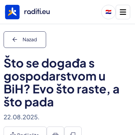
🇭🇷
arrow_back
Nazad
Što se događa s
gospodarstvom u
BiH? Evo što raste, a
što pada
22.08.2025.