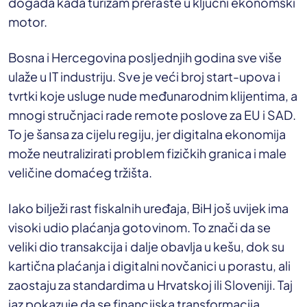
događa kada turizam preraste u ključni ekonomski
motor.
Bosna i Hercegovina posljednjih godina sve više
ulaže u IT industriju. Sve je veći broj start-upova i
tvrtki koje usluge nude međunarodnim klijentima, a
mnogi stručnjaci rade remote poslove za EU i SAD.
To je šansa za cijelu regiju, jer digitalna ekonomija
može neutralizirati problem fizičkih granica i male
veličine domaćeg tržišta.
Iako bilježi rast fiskalnih uređaja, BiH još uvijek ima
visoki udio plaćanja gotovinom. To znači da se
veliki dio transakcija i dalje obavlja u kešu, dok su
kartična plaćanja i digitalni novčanici u porastu, ali
zaostaju za standardima u Hrvatskoj ili Sloveniji. Taj
jaz pokazuje da se financijska transformacija