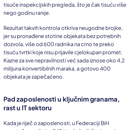
tisuće inspekcijskih pregleda, što je čak tisuću više
nego godinu ranije.
Rezultat takvih kontrola otkriva neugodne brojke,
jer su pronađene stotine objekata bez potrebnih
dozvola, više od 600 radnika na crno te preko
tisuću tvrtki koje nisu prijavile cjelokupan promet.
Kazne za sve nepravilnosti već sada iznose oko 4,2
milijuna konvertibilnih maraka, a gotovo 400
objekata je zapečaćeno.
Pad zaposlenosti u ključnim granama,
rast u IT sektoru
Kada je riječ o zaposlenosti, u Federaciji BiH