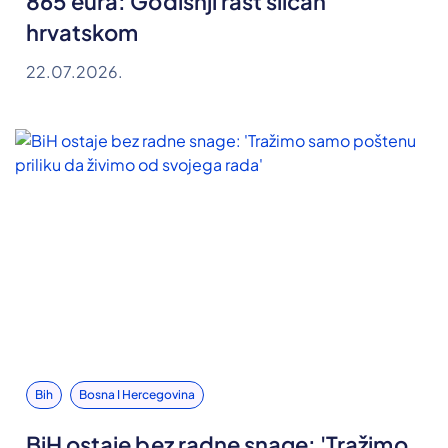
865 eura: Godišnji rast sličan
hrvatskom
22.07.2026.
Bih
Bosna I Hercegovina
BiH ostaje bez radne snage: 'Tražimo