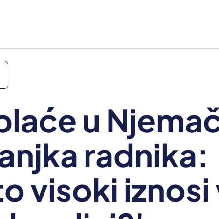
plaće u Njemač
manjka radnika:
o visoki iznosi