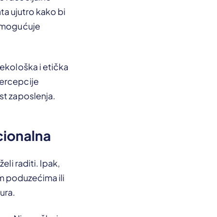
ata ujutro kako bi
nemogućuje
ekološka i etička
percepcije
st zaposlenja.
cionalna
li raditi. Ipak,
im poduzećima ili
ura.