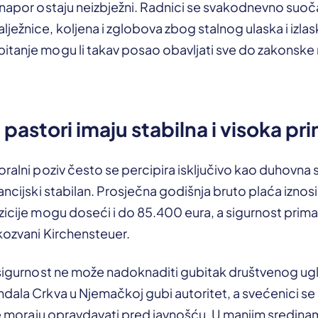
 napor ostaju neizbježni. Radnici se svakodnevno suoč
ežnice, koljena i zglobova zbog stalnog ulaska i izlaska
itanje mogu li takav posao obavljati sve do zakonske 
 pastori imaju stabilna i visoka pr
oralni poziv često se percipira isključivo kao duhovna 
nancijski stabilan. Prosječna godišnja bruto plaća izno
zicije mogu doseći i do 85.400 eura, a sigurnost prim
kozvani Kirchensteuer.
 sigurnost ne može nadoknaditi gubitak društvenog ugle
dala Crkva u Njemačkoj gubi autoritet, a svećenici se
 se moraju opravdavati pred javnošću. U manjim sredin