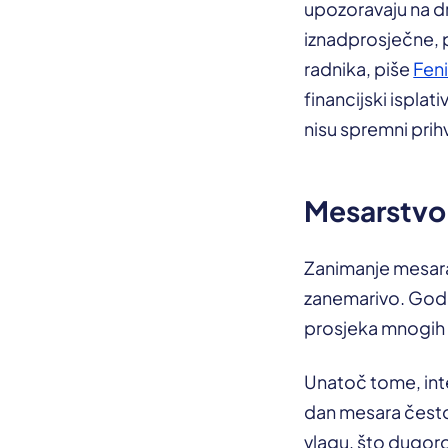
upozoravaju na dr
iznadprosječne, p
radnika, piše
Fen
financijski isplat
nisu spremni prihv
Mesarstvo 
Zanimanje mesara 
zanemarivo. Godiš
prosjeka mnogih 
Unatoč tome, int
dan mesara često
vlagu, što dugoro