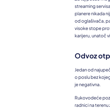
streaming servisa 
planere nikada ni
od oglašivača, pa
visoke stope prof
karijeru, unatoč v
Odvoz otpa
Jedan od najupeča
o poslu bez kojeg
je negativna.
Rukovodeće pozic
radnici na terenu