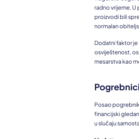
radno vrijeme. U p
proizvodi bili s
normalan obiteljsk
Dodatni faktor je
osviještenost, o
mesarstva kao mor
Pogrebnici
Posao pogrebnika j
financijski gledan
u slučaju samost