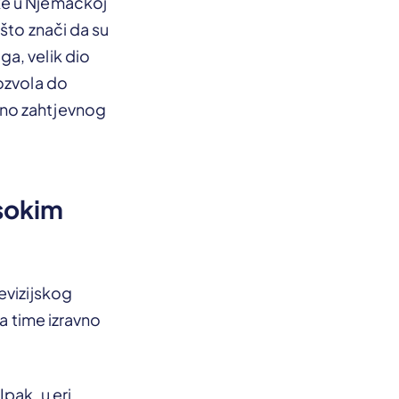
ke u Njemačkoj
 što znači da su
a, velik dio
ozvola do
lno zahtjevnog
isokim
evizijskog
 a time izravno
pak, u eri