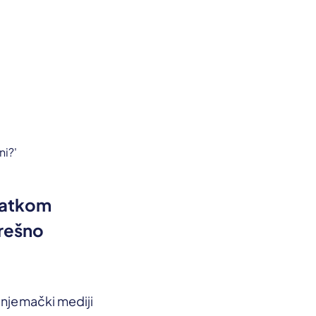
tatkom
grešno
o njemački mediji