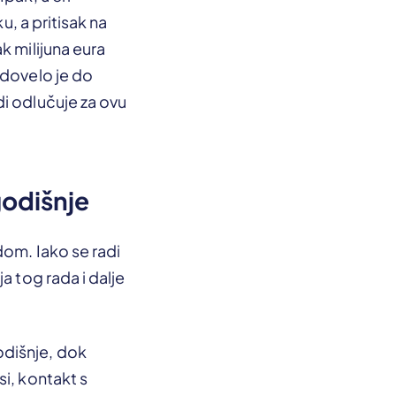
u, a pritisak na
k milijuna eura
 dovelo je do
i odlučuje za ovu
godišnje
dom. Iako se radi
a tog rada i dalje
odišnje, dok
i, kontakt s