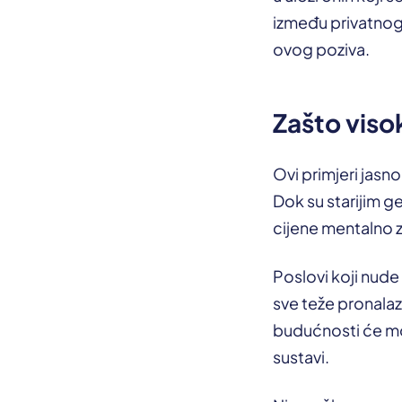
između privatnog
ovog poziva.
Zašto viso
Ovi primjeri jasn
Dok su starijim ge
cijene mentalno zd
Poslovi koji nude 
sve teže pronalaz
budućnosti će moći
sustavi.