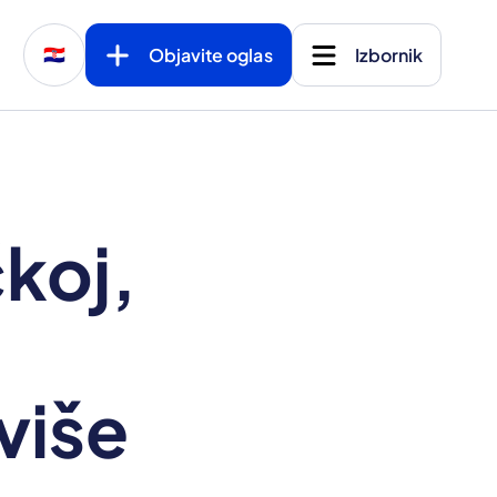
Objavite oglas
Izbornik
🇭🇷
koj,
 više