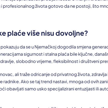
 i profesionalnog života gotovo da ne postoji, što m
ke plaće više nisu dovoljne?
o pokazuju da se u Njemačkoj dogodila smjena generacij
neracijama sigurnost i stalna plaća bile ključne, današnj
ravlje, slobodno vrijeme, fleksibilnost i društveni pres
novac, ali traže odricanje od privatnog života, zdravlja 
e radnike. Ako se taj trend nastavi, mnoga od ovih zan
 obavljati samo usko specijalizirani entuzijasti ili aut