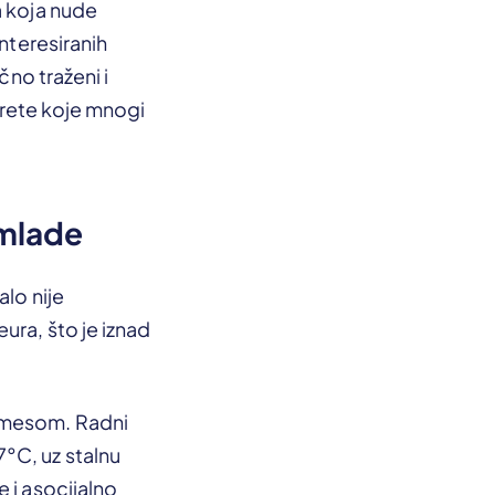
a koja nude
interesiranih
čno traženi i
terete koje mnogi
 mlade
alo nije
ura, što je iznad
s mesom. Radni
°C, uz stalnu
 i asocijalno