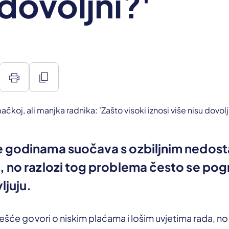
 dovoljni?'
print
content_copy
 godinama suočava s ozbiljnim nedos
, no razlozi tog problema često se po
ljuju.
češće govori o niskim plaćama i lošim uvjetima rada, n