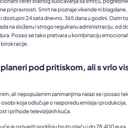
ionalni teret stalnog suočavanja sa smrću, pogrebni
alne pripravnosti. Smrt ne poznaje vikende ni blagdane,
 dostupni 24 sata dnevno, 365 dana u godini. Osim tog
a na složenu i strogo reguliranu administraciju, od d
ura. Posao se tako pretvara u kombinaciju emociona
e birokracije.
i planeri pod pritiskom, ali s vrlo v
im, ali nepopularnim zanimanjima nalazi se i posao tel
 o osobi koja odlučuje o rasporedu emisija i produkcija,
st i prihode televizijskih kuća.
će je ostvariti godišnju bruto plaću i do 78.400 eura. I