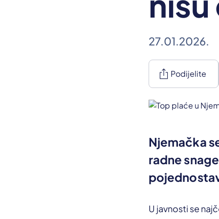
nisu
27.01.2026.
ios_share
Podijelite
Njemačka se
radne snage
pojednostav
U javnosti se naj