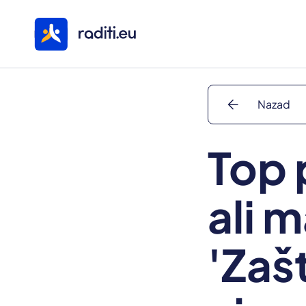
arrow_back
Nazad
Top 
ali 
'Zašt