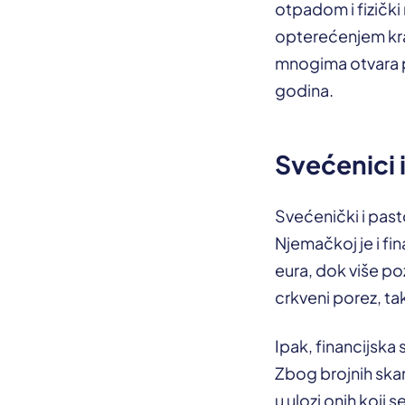
otpadom i fizički
opterećenjem kralj
mnogima otvara p
godina.
Svećenici i
Svećenički i past
Njemačkoj je i fi
eura, dok više po
crkveni porez, ta
Ipak, financijska
Zbog brojnih skan
u ulozi onih koji