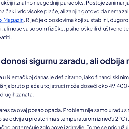
ukčiji i znatno neugodniji paradoks. Postoje zanimanj
a čak i vrlo visoke plaće, ali za njih gotovo da nema za
ix Magazin
. Riječ je o poslovima koji su stabilni, dugoro
ivi, ali nose sa sobom fizičke, psihološke ili društvene 
atiti.
donosi sigurnu zaradu, ali odbija
u Njemačkoj danas je deficitarno, iako financijski nim
nja bruto plaća u toj struci može doseći oko 49.400 e
drugih zanata.
eres za ovaj posao opada. Problem nije samo u radu 
 se odvija u prostorima s temperaturom između 2°C i 7
čno opterećuje zglobove i zdravlje. Tome se pridružuje