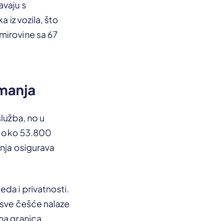
avaju s
 iz vozila, što
mirovine sa 67
imanja
služba, no u
si oko 53.800
anja osigurava
da i privatnosti.
 sve češće nalaze
ama granica