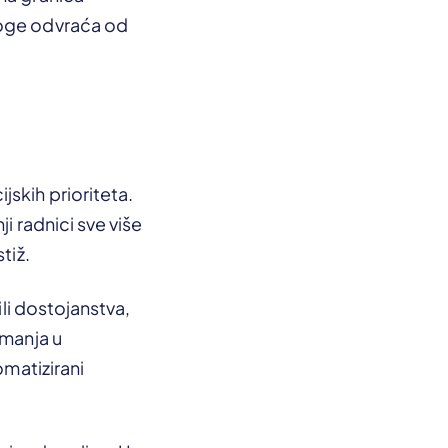
noge odvraća od
skih prioriteta.
i radnici sve više
tiž.
ili dostojanstva,
imanja u
omatizirani