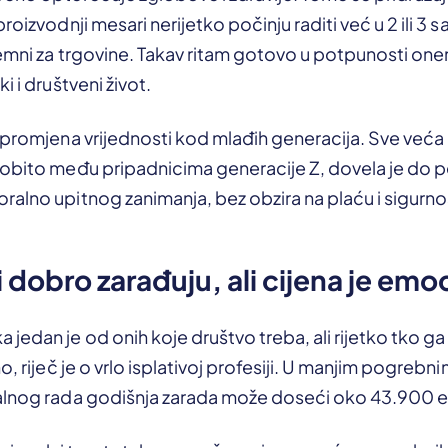
roizvodnji mesari nerijetko počinju raditi već u 2 ili 3 s
premni za trgovine. Takav ritam gotovo u potpunosti o
i i društveni život.
 promjena vrijednosti kod mlađih generacija. Sve veća 
sobito među pripadnicima generacije Z, dovela je do 
alno upitnog zanimanja, bez obzira na plaću i sigurno
 dobro zarađuju, ali cijena je emo
edan je od onih koje društvo treba, ali rijetko tko ga že
o, riječ je o vrlo isplativoj profesiji. U manjim pogrebn
alnog rada godišnja zarada može doseći oko 43.900 e