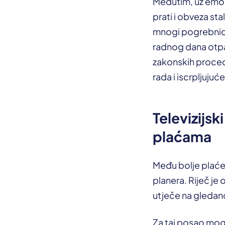
Međutim, uz emoc
prati i obveza st
mnogi pogrebnici
radnog dana otpad
zakonskih proced
rada i iscrpljujuć
Televizijsk
plaćama
Među bolje plaćen
planera. Riječ je
utječe na gledano
Za taj posao mogu