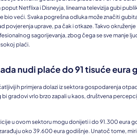
poput Netflixa i Disneyja, linearna televizija gubi publik
je bio veći. Svaka pogrešna odluka može značiti gubita
d povjerenja uprave, pa čak i otkaze. Takvo okruženje
esionalnog sagorijevanja, zbog čega se sve manje ljud
isokoj plaći.
da nudi plaće do 91 tisuće eura 
tljivijih primjera dolazi iz sektora gospodarenja otpa
 bi gradovi vrlo brzo zapali u kaos, društvena percepcij
ije u ovom sektoru mogu donijeti i do 91.300 eura g
 zarađuju oko 39.600 eura godišnje. Unatoč tome, miris