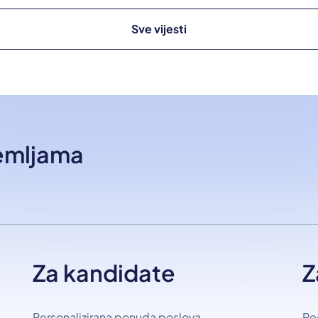
Sve vijesti
zemljama
Za kandidate
Z
Personalizirana ponuda poslova
Re