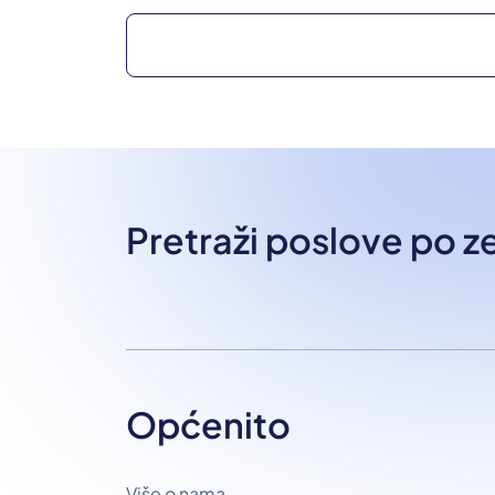
Pretraži poslove po 
Općenito
Više o nama