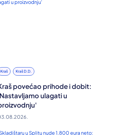
Kraš
Kraš D.d.
Kraš povećao prihode i dobit:
'Nastavljamo ulagati u
proizvodnju'
03.08.2026.