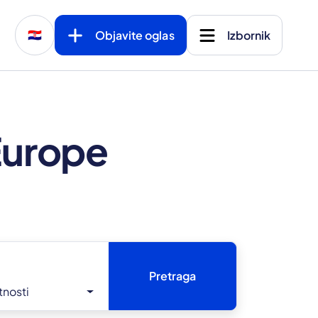
Objavite oglas
Izbornik
🇭🇷
 Europe
Pretraga
tnosti