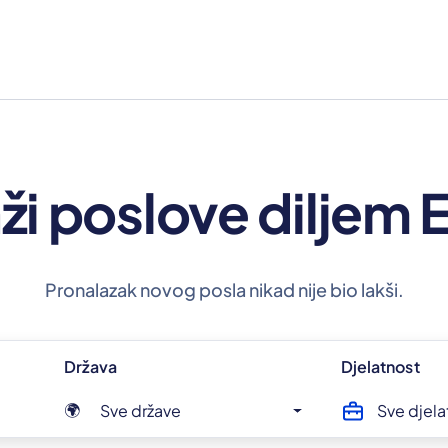
ži poslove diljem
Pronalazak novog posla nikad nije bio lakši.
Država
Djelatnost
Sve države
Sve djela
🌍