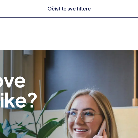
Očistite sve filtere
ove
ike?