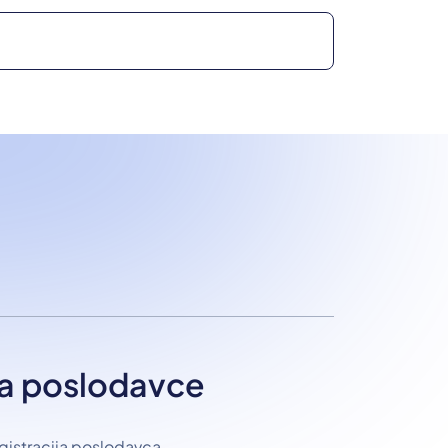
a poslodavce
gistracija poslodavca