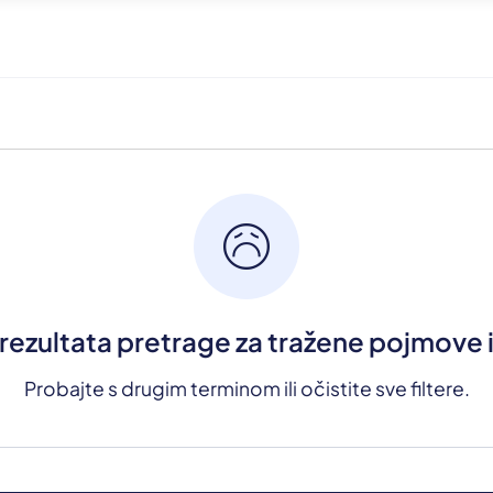
sentiment_sad
ezultata pretrage za tražene pojmove i 
Probajte s drugim terminom ili očistite sve filtere.