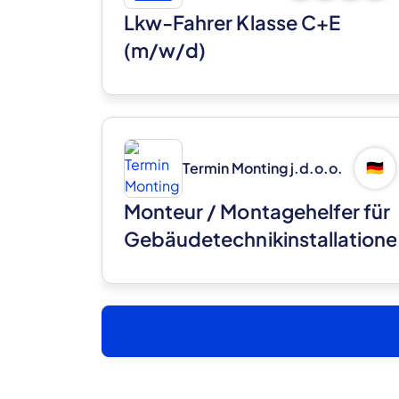
Lkw-Fahrer Klasse C+E
(m/w/d)
Termin Monting j.d.o.o.
🇩🇪
Monteur / Montagehelfer für
Gebäudetechnikinstallatione
für vorgehängte
hinterlüftete Fassaden
(m/w/d)