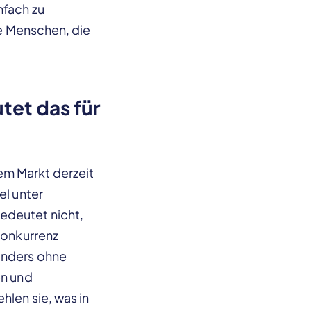
nfach zu
nge Menschen, die
tet das für
em Markt derzeit
el unter
edeutet nicht,
 Konkurrenz
sonders ohne
en und
hlen sie, was in