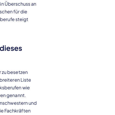
 ein Überschuss an
schen für die
lberufe steigt
 dieses
r zu besetzen
breiteren Liste
ksberufen wie
ren genannt.
kenschwestern und
ie Fachkräften