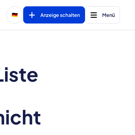
Anzeige schalten
Menü
🇩🇪
Liste
nicht