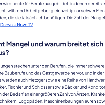
ler wird heute für Berufe ausgebildet, in denen bereits
ht, während Arbeitgeber gleichzeitig nur schwer Men
den, die sie tatsächlich benötigen. Die Zahl der Mange
t
Dnevnik Nove TV
.
t Mangel und warum breitet sich
us?
ungen stechen unter den Berufen, die immer schwere
re Bauberufe und das Gastgewerbe hervor, und in der 
e werden auch Metzger sowie eine Reihe von Handwer
er, Tischler und Schlosser sowie Bäcker und Kondito
h der Bedarf an einer größeren Zahl von Ärzten, Kran
echnikern, Logopäden, Maschinenbauingenieuren sow