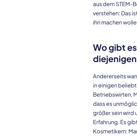
aus dem STEM-Ber
verstehen: Das is
ihn machen wolle
Wo gibt es
diejenigen
Andererseits war
in einigen belieb
Betriebswirten, 
dass es unmöglich
größer sein wird
Erfahrung. Es gib
Kosmetikern: Manc