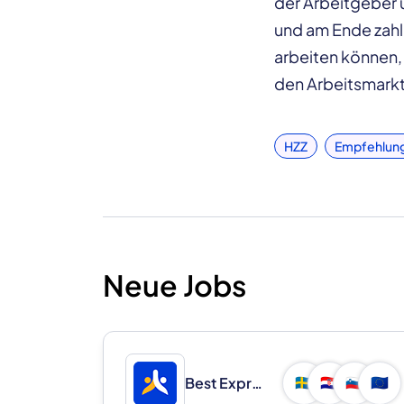
der Arbeitgeber 
und am Ende zahle
arbeiten können,
den Arbeitsmarkt
HZZ
Empfehlun
Neue Jobs
Best Express d.o.o.
🇸🇪
🇭🇷
🇸🇮
🇪🇺