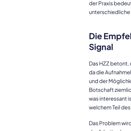
der Praxis bedeut
unterschiedliche
Die Empfeh
Signal
Das HZZ betont, 
da die Aufnahmek
und der Möglichk
Botschaft ziemlic
was interessant i
welchem Teil des
Das Problem wird 