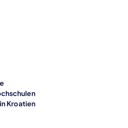
ie
Hochschulen
in Kroatien