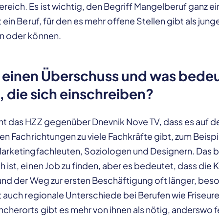
eich. Es ist wichtig, den Begriff Mangelberuf ganz ei
t ein Beruf, für den es mehr offene Stellen gibt als ju
n oder können.
 einen Überschuss und was bedeu
, die sich einschreiben?
nt das HZZ gegenüber Dnevnik Nove TV, dass es auf d
ten Fachrichtungen zu viele Fachkräfte gibt, zum Beispi
Marketingfachleuten, Soziologen und Designern. Das b
 ist, einen Job zu finden, aber es bedeutet, dass die
 und der Weg zur ersten Beschäftigung oft länger, be
t auch regionale Unterschiede bei Berufen wie Friseur
herorts gibt es mehr von ihnen als nötig, anderswo fe