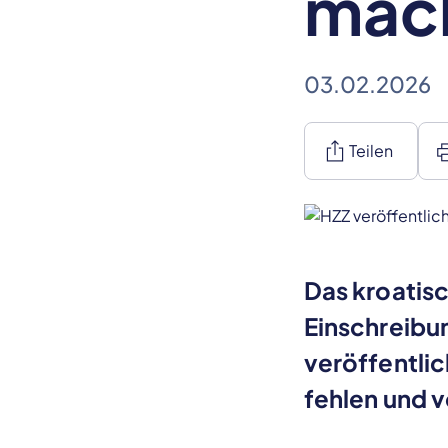
mac
03.02.2026
ios_share
pr
Teilen
Das kroatis
Einschreibu
veröffentlic
fehlen und v