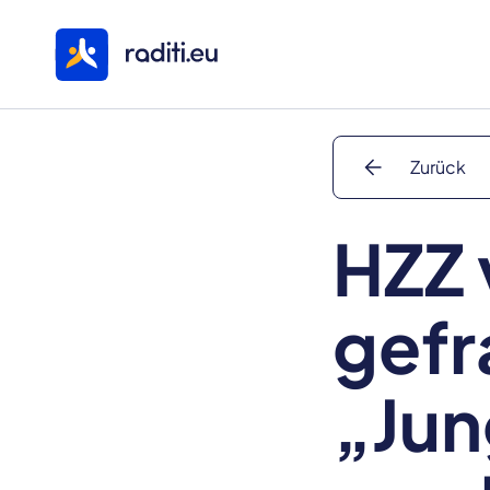
arrow_back
Zurück
HZZ 
gefr
„Jun