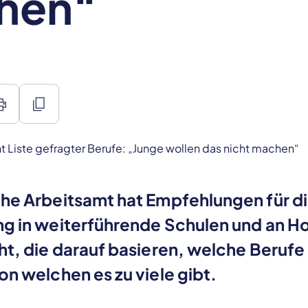
hen“
int
content_copy
che Arbeitsamt hat Empfehlungen für d
ng in weiterführende Schulen und an 
ht, die darauf basieren, welche Berufe 
on welchen es zu viele gibt.