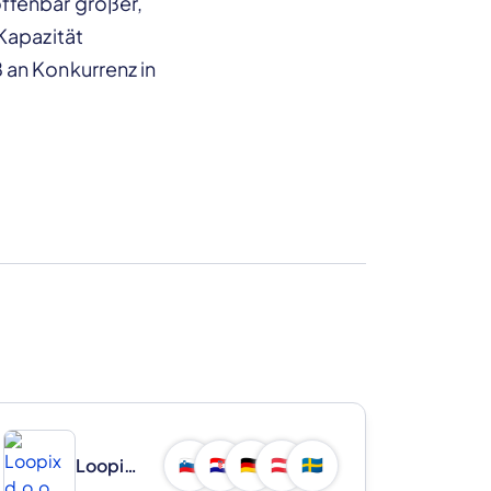
ffenbar größer,
Kapazität
 an Konkurrenz in
Loopix d.o.o.
🇸🇮
🇭🇷
🇩🇪
🇦🇹
🇸🇪