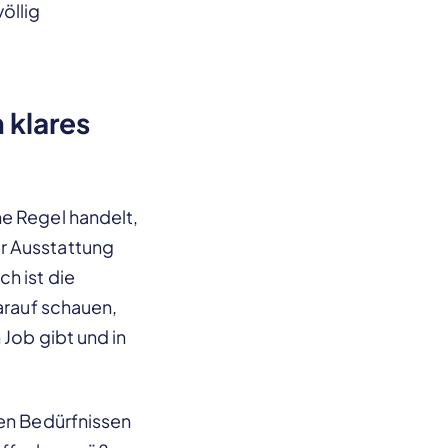
öllig
 klares
ne Regel handelt,
r Ausstattung
h ist die
darauf schauen,
 Job gibt und in
den Bedürfnissen