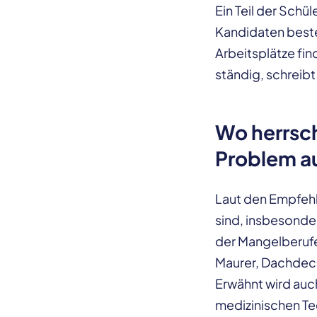
Ein Teil der Schü
Kandidaten beste
Arbeitsplätze fin
ständig, schreib
Wo herrsch
Problem a
Laut den Empfehl
sind, insbesonde
der Mangelberuf
Maurer, Dachdeck
Erwähnt wird auc
medizinischen T