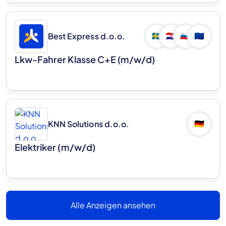
Best Express d.o.o.
🇸🇪
🇭🇷
🇸🇮
🇪🇺
Lkw-Fahrer Klasse C+E (m/w/d)
KNN Solutions d.o.o.
🇩🇪
Elektriker (m/w/d)
Alle Anzeigen ansehen