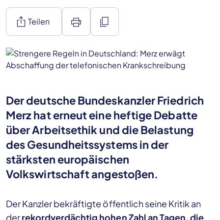
ios_share
print
content_copy
Teilen
Der deutsche Bundeskanzler Friedrich
Merz hat erneut eine heftige Debatte
über Arbeitsethik und die Belastung
des Gesundheitssystems in der
stärksten europäischen
Volkswirtschaft angestoßen.
Der Kanzler bekräftigte öffentlich seine Kritik an
der
rekordverdächtig hohen Zahl an Tagen, die