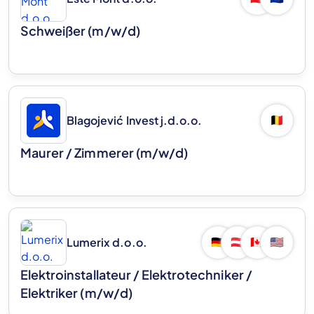
Schweißer (m/w/d)
Blagojević Invest j.d.o.o.
🇧🇪
Maurer / Zimmerer (m/w/d)
Lumerix d.o.o.
🇩🇪
🇦🇹
🇨🇦
🇺🇸
Elektroinstallateur / Elektrotechniker /
Elektriker (m/w/d)