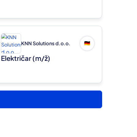
KNN Solutions d.o.o.
🇩🇪
Električar
(m/ž)