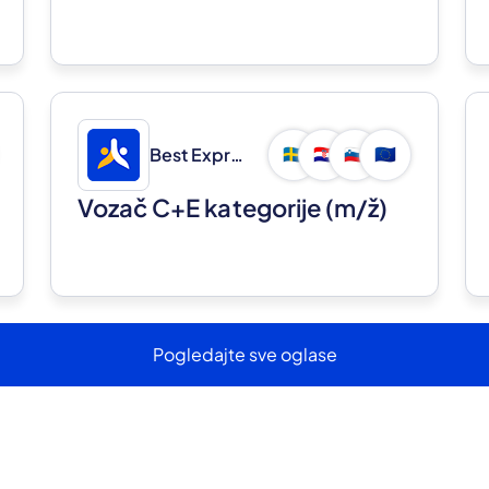
Best Express d.o.o.
🇸🇪
🇭🇷
🇸🇮
🇪🇺
Vozač C+E kategorije
(m/ž)
Pogledajte sve oglase