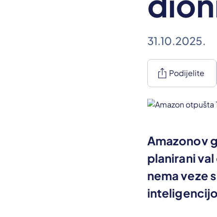
dion
31.10.2025.
ios_share
Podijelite
Amazonov gla
planirani va
nema veze s 
inteligencij