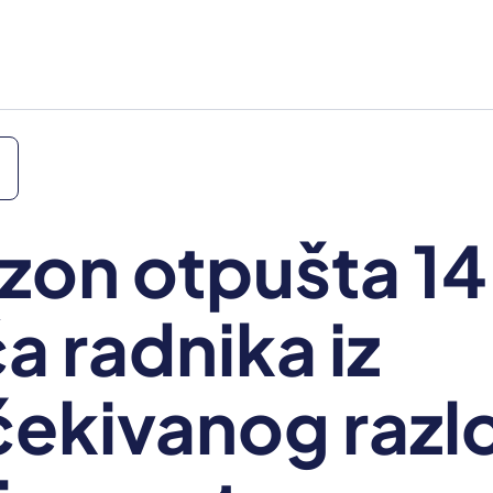
on otpušta 14
ća radnika iz
ekivanog razl