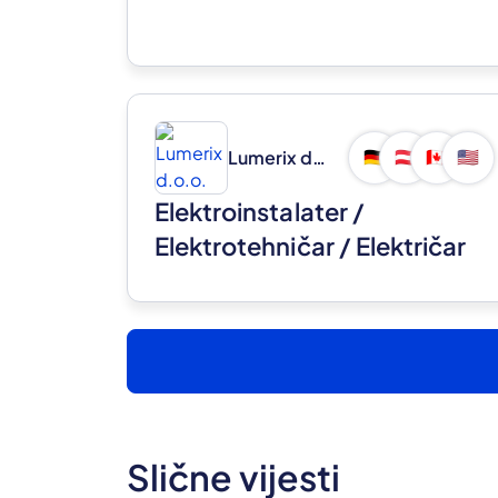
Lumerix d.o.o.
🇩🇪
🇦🇹
🇨🇦
🇺🇸
Elektroinstalater /
Elektrotehničar / Električar
(m/ž)
Slične vijesti