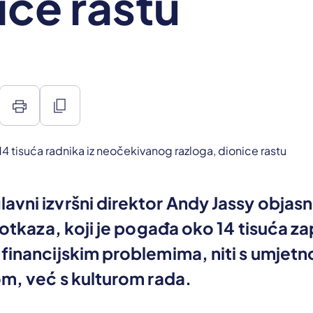
ice rastu
print
content_copy
vni izvršni direktor Andy Jassy objasni
l otkaza, koji je pogađa oko 14 tisuća z
financijskim problemima, niti s umjet
om, već s kulturom rada.