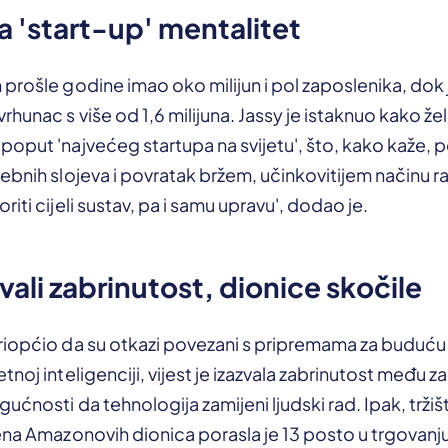
a 'start-up' mentalitet
prošle godine imao oko milijun i pol zaposlenika, dok j
hunac s više od 1,6 milijuna. Jassy je istaknuo kako že
oput 'najvećeg startupa na svijetu', što, kako kaže,
ebnih slojeva i povratak bržem, učinkovitijem načinu ra
iti cijeli sustav, pa i samu upravu', dodao je.
vali zabrinutost, dionice skočile
riopćio da su otkazi povezani s pripremama za buduću
noj inteligenciji, vijest je izazvala zabrinutost među z
ćnosti da tehnologija zamijeni ljudski rad. Ipak, tržišt
jena Amazonovih dionica porasla je 13 posto u trgovan