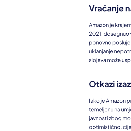
Vraćanje n
Amazon je krajem 
2021. dosegnuo vr
ponovno posluje p
uklanjanje nepotr
slojeva može uspor
Otkazi izaz
Iako je Amazon p
temeljenu na umjet
javnosti zbog mogu
optimistično, ci