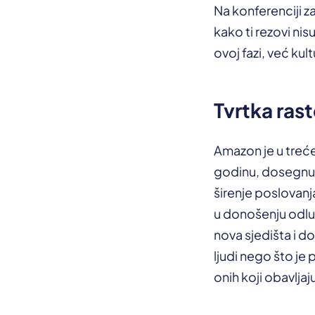
Na konferenciji z
kako ti rezovi nis
ovoj fazi, već kult
Tvrtka raste
Amazon je u treć
godinu, dosegnuvš
širenje poslovan
u donošenju odlu
nova sjedišta i do
ljudi nego što je
onih koji obavljaj