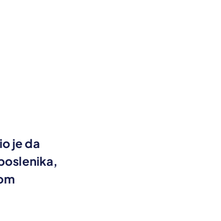
o je da
aposlenika,
nom