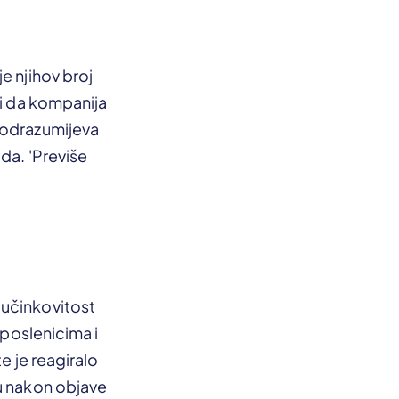
e njihov broj
li da kompanija
 podrazumijeva
da. 'Previše
 učinkovitost
aposlenicima i
e je reagiralo
ju nakon objave