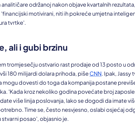
a analitičare održanoj nakon objave kvartalnih rezultata
u 'financijski motivirani, niti ih pokreće umjetna intelig
ura tvrtke'.
, ali i gubi brzinu
em tromjesečju ostvario rast prodaje od 13 posto u od
i 180 milijardi dolara prihoda, piše
CNN
. Ipak, Jassy t
ja mogu dovesti do toga da kompanija postane previše 
ka. 'Kada kroz nekoliko godina povećate broj zaposlen
date više linija poslovanja, lako se dogodi da imate više
 potrebno. Time se, često nesvjesno, oslabi osjećaj o
u stvarni posao', objasnio je.