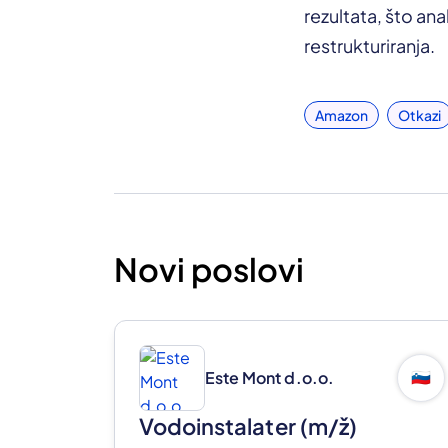
rezultata, što ana
restrukturiranja.
Amazon
Otkazi
Novi poslovi
Este Mont d.o.o.
🇸🇮
Vodoinstalater
(m/ž)