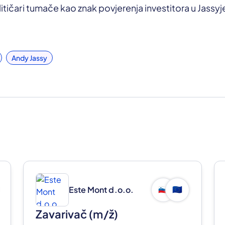
litičari tumače kao znak povjerenja investitora u Jassyj
Andy Jassy
Este Mont d.o.o.
🇸🇮
🇪🇺
Zavarivač
(m/ž)