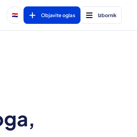
Objavite oglas
Izbornik
🇭🇷
oga,