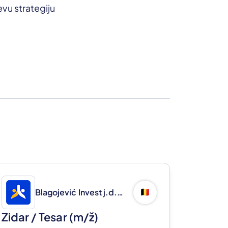
evu strategiju
Blagojević Invest j.d.o.o.
🇧🇪
Zidar / Tesar
(m/ž)