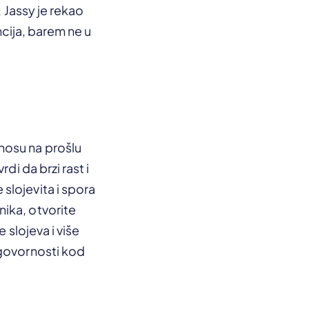
, Jassy je rekao
encija, barem ne u
nosu na prošlu
vrdi da brzi rast i
slojevita i spora
ika, otvorite
 slojeva i više
dgovornosti kod