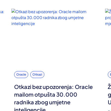
Oracle
Otkazi
Otkazi bez upozorenja: Oracle
Ž
mailom otpušta 30.000
g
radnika zbog umjetne
U
inteligencije