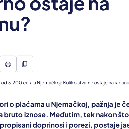
rno ostaje na
nu?
print
content_copy
ri o plaćama u Njemačkoj, pažnja je č
 bruto iznose. Međutim, tek nakon što
 propisani doprinosi i porezi, postaje ja