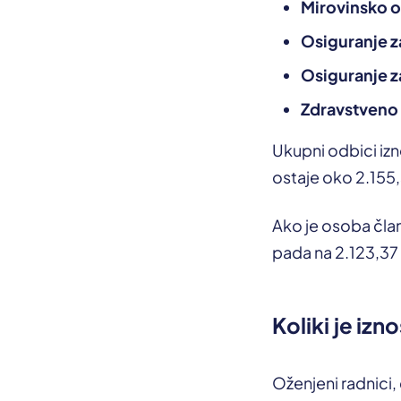
Mirovinsko o
Osiguranje z
Osiguranje z
Zdravstveno
Ukupni odbici izn
ostaje oko 2.155,
Ako je osoba član
pada na 2.123,37
Koliki je iz
Oženjeni radnici, 