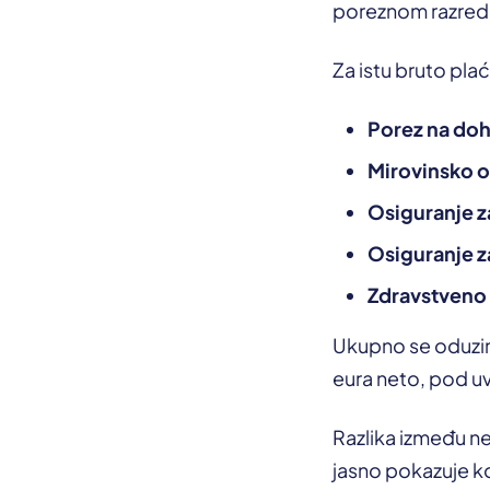
poreznom razredu I
Za istu bruto pla
Porez na do
Mirovinsko o
Osiguranje 
Osiguranje z
Zdravstveno
Ukupno se oduzim
eura neto, pod u
Razlika između ne
jasno pokazuje ko