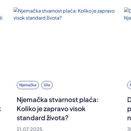
Njemačka
Sila
Njemačka stvarnost plaća:
D
k
Koliko je zapravo visok
p
standard života?
n
21.07.2025.
3