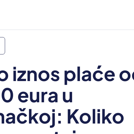
o iznos plaće 
0 eura u
ačkoj: Koliko