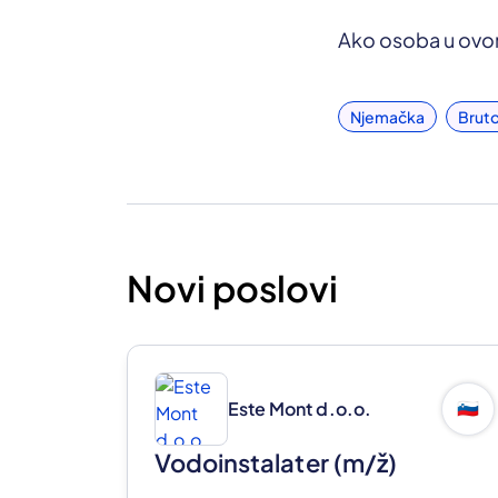
Ako osoba u ovom
Njemačka
Bruto
Novi poslovi
Este Mont d.o.o.
🇸🇮
Vodoinstalater
(m/ž)