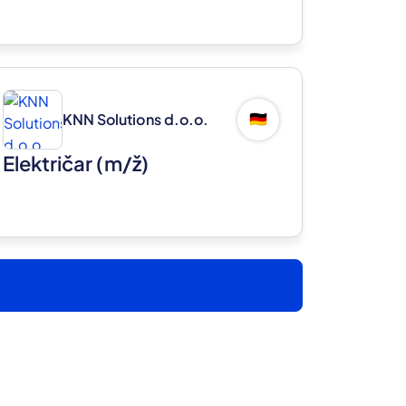
KNN Solutions d.o.o.
🇩🇪
Električar
(m/ž)