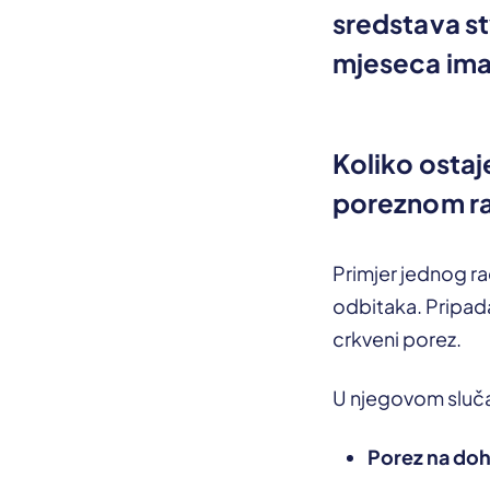
sredstava st
mjeseca ima
Koliko ostaj
poreznom r
Primjer jednog rad
odbitaka. Pripad
crkveni porez.
U njegovom sluča
Porez na do