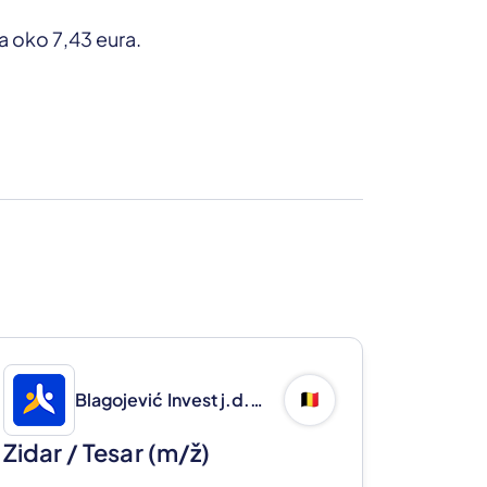
a oko 7,43 eura.
Blagojević Invest j.d.o.o.
🇧🇪
Zidar / Tesar
(m/ž)