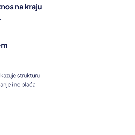
znos na kraju
.
jem
ikazuje strukturu
nje i ne plaća