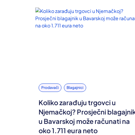
Prodavači
Blagajnici
Koliko zarađuju trgovci u
Njemačkoj? Prosječni blagajni
u Bavarskoj može računati na
oko 1.711 eura neto