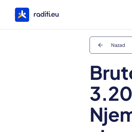
arrow_back
Nazad
Brut
3.20
Njem