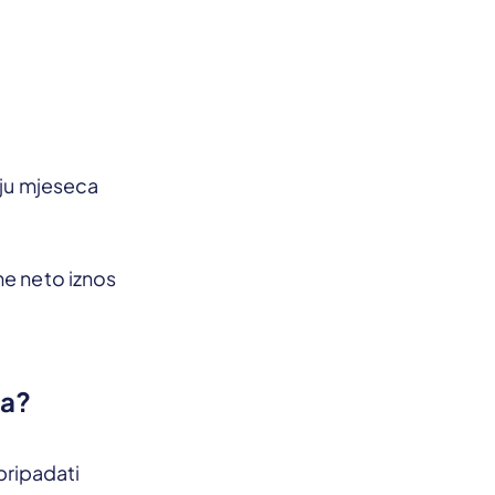
aju mjeseca
me neto iznos
da?
 pripadati