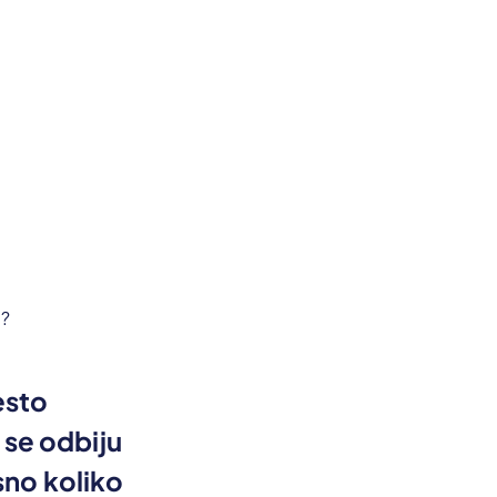
esto
 se odbiju
sno koliko