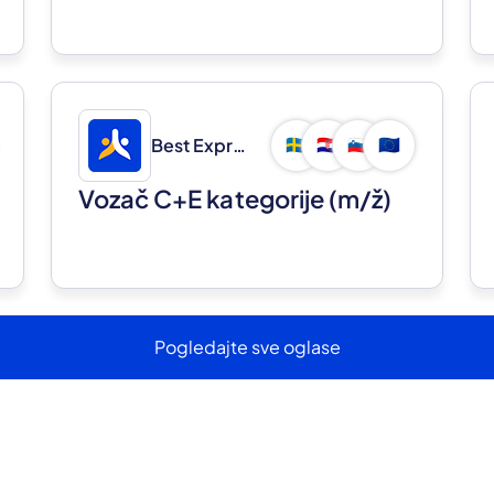
Best Express d.o.o.
🇸🇪
🇭🇷
🇸🇮
🇪🇺
Vozač C+E kategorije
(m/ž)
Pogledajte sve oglase