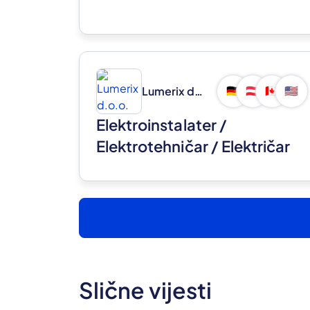
Lumerix d.o.o.
🇩🇪
🇦🇹
🇨🇦
🇺🇸
Elektroinstalater /
Elektrotehničar / Električar
(m/ž)
Slične vijesti