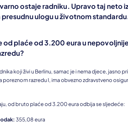
varno ostaje radniku. Upravo taj neto i
 presudnu ulogu u životnom standardu
e od plaće od 3.200 eura u nepovoljni
azredu?
nika koji živi u Berlinu, samac je i nema djece, jasno pr
a poreznom razredu I, ima obvezno zdravstveno osigura
ju, od bruto plaće od 3.200 eura odbija se sljedeće:
hodak:
355,08 eura