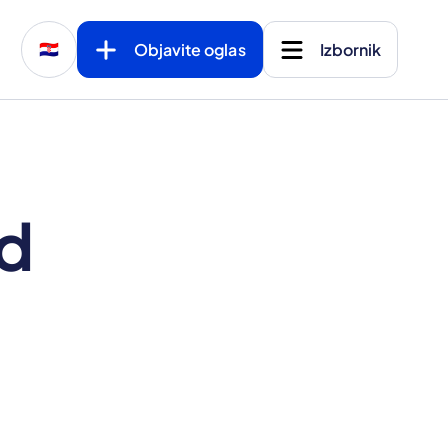
Objavite oglas
Izbornik
🇭🇷
od