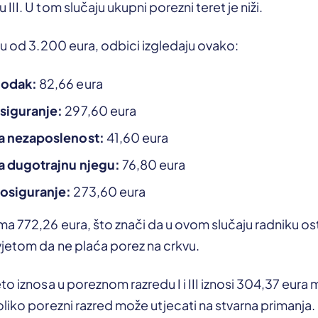
II. U tom slučaju ukupni porezni teret je niži.
ću od 3.200 eura, odbici izgledaju ovako:
hodak:
82,66 eura
siguranje:
297,60 eura
za nezaposlenost:
41,60 eura
a dugotrajnu njegu:
76,80 eura
 osiguranje:
273,60 eura
a 772,26 eura, što znači da u ovom slučaju radniku os
vjetom da ne plaća porez na crkvu.
to iznosa u poreznom razredu I i III iznosi 304,37 eura
liko porezni razred može utjecati na stvarna primanja.