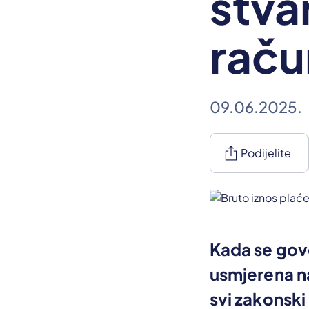
stva
raču
09.06.2025.
ios_share
Podijelite
Kada se govo
usmjerena na
svi zakonski