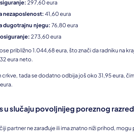
siguranje:
297,60 eura
a nezaposlenost:
41,60 eura
a dugotrajnu njegu:
76,80 eura
 osiguranje:
273,60 eura
ose približno 1.044,68 eura, što znači da radniku na kr
32 eura neto.
 crkve, tada se dodatno odbija još oko 31,95 eura, či
 eura.
nos u slučaju povoljnijeg poreznog razre
čiji partner ne zarađuje ili ima znatno niži prihod, mogu