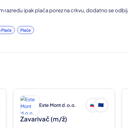
 razredu ipak plaća porez na crkvu, dodatno se odbij
 Plaće
Plaće
Este Mont d.o.o.
🇸🇮
🇪🇺
Zavarivač
(m/ž)