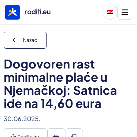
🇭🇷
arrow_back
Nazad
Dogovoren rast
minimalne plaće u
Njemačkoj: Satnica
ide na 14,60 eura
30.06.2025.