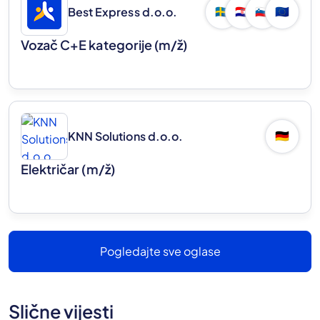
Best Express d.o.o.
🇸🇪
🇭🇷
🇸🇮
🇪🇺
Vozač C+E kategorije
(m/ž)
KNN Solutions d.o.o.
🇩🇪
Električar
(m/ž)
Pogledajte sve oglase
Slične vijesti