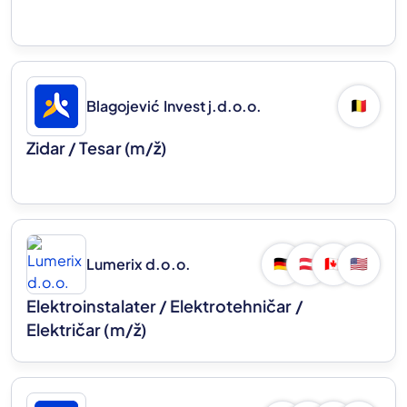
Blagojević Invest j.d.o.o.
🇧🇪
Zidar / Tesar
(m/ž)
Lumerix d.o.o.
🇩🇪
🇦🇹
🇨🇦
🇺🇸
Elektroinstalater / Elektrotehničar /
Električar
(m/ž)