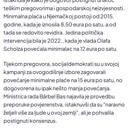
teškim pregovorima i gospodarskoj neizvjesnosti.
Minimalna plaća u Njemačkoj postoji od 2015.
godine, kada je iznosila 8,50 eura po satu, a od
tada se redovito revidira. Jedina politička
intervencija bila je 2022., kada je vlada Olafa
Scholza povećala minimalac na 12 eura po satu.
Tijekom pregovora, socijaldemokrati su u svojoj
kampanji za ovogodišnje izbore zagovarali
povećanje minimalne plaće na 15 eura po satu, no
dogovorena su ipak nešto manja povećanja.
Ministrica rada Bärbel Bas najavila je provedbu
preporuke povjerenstva, istaknuvši da su "naravno
željeli više za ljude u ovoj zemlji", ali je pohvalila
postignuti konsenzus.