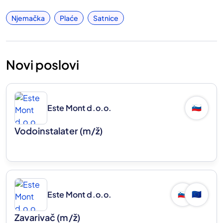
Njemačka
Plaće
Satnice
Novi poslovi
Este Mont d.o.o.
🇸🇮
Vodoinstalater
(m/ž)
Este Mont d.o.o.
🇸🇮
🇪🇺
Zavarivač
(m/ž)