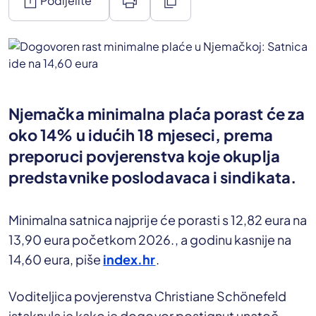
ios_share
print
content_copy
Podijelite
Njemačka minimalna plaća porast će za
oko 14% u idućih 18 mjeseci, prema
preporuci povjerenstva koje okuplja
predstavnike poslodavaca i sindikata.
Minimalna satnica najprije će porasti s 12,82 eura na
13,90 eura početkom 2026., a godinu kasnije na
14,60 eura, piše
index.hr
.
Voditeljica povjerenstva Christiane Schönefeld
istaknula je kako je dogovor postignut unatoč