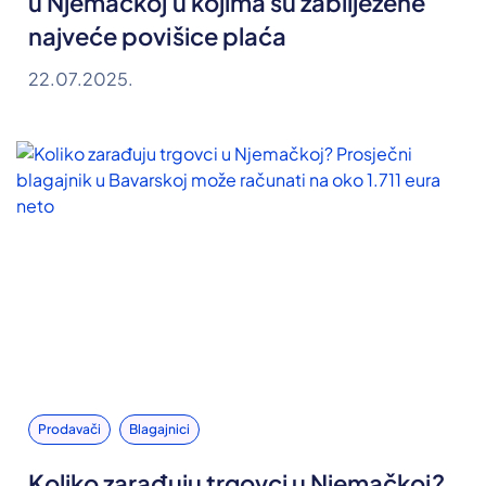
u Njemačkoj u kojima su zabilježene
najveće povišice plaća
22.07.2025.
Prodavači
Blagajnici
Koliko zarađuju trgovci u Njemačkoj?