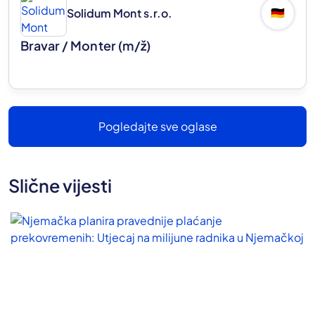
Solidum Mont s.r.o.
🇩🇪
Bravar / Monter
(m/ž)
Pogledajte sve oglase
Slične vijesti