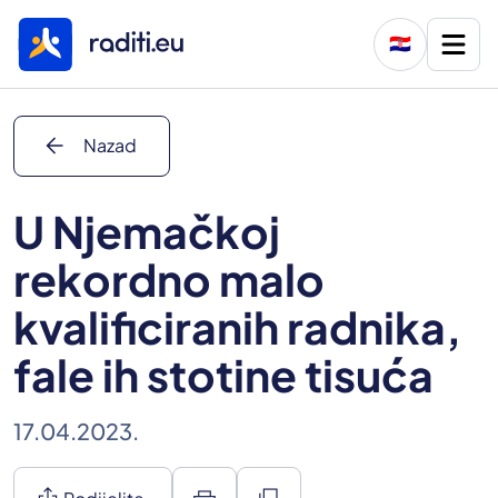
🇭🇷
arrow_back
Nazad
U Njemačkoj
rekordno malo
kvalificiranih radnika,
fale ih stotine tisuća
17.04.2023.