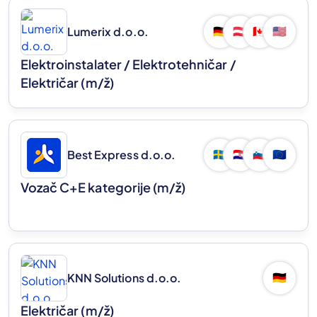
Lumerix d.o.o.
🇩🇪
🇦🇹
🇨🇦
🇺🇸
Elektroinstalater / Elektrotehničar /
Električar
(m/ž)
Best Express d.o.o.
🇸🇪
🇭🇷
🇸🇮
🇪🇺
Vozač C+E kategorije
(m/ž)
KNN Solutions d.o.o.
🇩🇪
Električar
(m/ž)