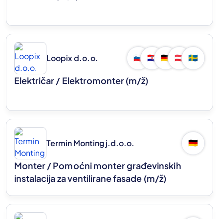
Loopix d.o.o.
🇸🇮
🇭🇷
🇩🇪
🇦🇹
🇸🇪
Električar / Elektromonter
(m/ž)
Termin Monting j.d.o.o.
🇩🇪
Monter / Pomoćni monter građevinskih
instalacija za ventilirane fasade
(m/ž)