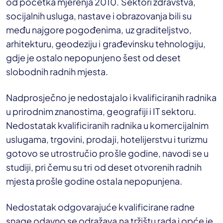
od početka mjerenja 2010. Sektori zdravstva,
socijalnih usluga, nastave i obrazovanja bili su
među najgore pogođenima, uz graditeljstvo,
arhitekturu, geodeziju i građevinsku tehnologiju,
gdje je ostalo nepopunjeno šest od deset
slobodnih radnih mjesta.
Nadprosječno je nedostajalo i kvalificiranih radnika
u prirodnim znanostima, geografiji i IT sektoru.
Nedostatak kvalificiranih radnika u komercijalnim
uslugama, trgovini, prodaji, hotelijerstvu i turizmu
gotovo se utrostručio prošle godine, navodi se u
studiji, pri čemu su tri od deset otvorenih radnih
mjesta prošle godine ostala nepopunjena.
Nedostatak odgovarajuće kvalificirane radne
snage odavno se odražava na tržištu rada i opće je