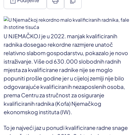
ios_share
print
content_copy
Podijelite
U NJEMAČKOJ je u 2022. manjak kvalificiranih
radnika dosegao rekordne razmjere unatoč
relativno slabom gospodarstvu, pokazalo je novo
istraživanje. Više od 630.000 slobodnih radnih
mjesta za kvalificirane radnike nije se moglo
popuniti prošle godine jer u cijeloj zemlji nije bilo
odgovarajuće kvalificiranih nezaposlenih osoba,
prema Centru za stručnost za osiguranje
kvalificiranih radnika (Kofa) Njemačkog
ekonomskog instituta (IW).
To je najveći jaz u ponudi kvalificirane radne snage