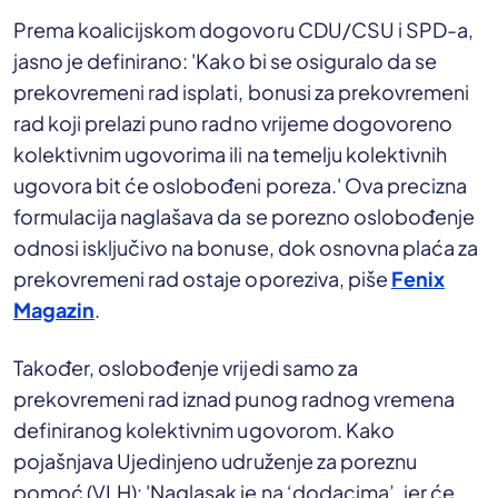
Prema koalicijskom dogovoru CDU/CSU i SPD-a,
jasno je definirano: 'Kako bi se osiguralo da se
prekovremeni rad isplati, bonusi za prekovremeni
rad koji prelazi puno radno vrijeme dogovoreno
kolektivnim ugovorima ili na temelju kolektivnih
ugovora bit će oslobođeni poreza.' Ova precizna
formulacija naglašava da se porezno oslobođenje
odnosi isključivo na bonuse, dok osnovna plaća za
prekovremeni rad ostaje oporeziva, piše
Fenix
Magazin
.
Također, oslobođenje vrijedi samo za
prekovremeni rad iznad punog radnog vremena
definiranog kolektivnim ugovorom. Kako
pojašnjava Ujedinjeno udruženje za poreznu
pomoć (VLH): 'Naglasak je na ‘dodacima’, jer će