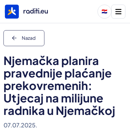
🇭🇷
arrow_back
Nazad
Njemačka planira
pravednije plaćanje
prekovremenih:
Utjecaj na milijune
radnika u Njemačkoj
07.07.2025.