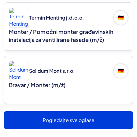
Termin Monting j.d.o.o.
🇩🇪
Monter / Pomoćni monter građevinskih
instalacija za ventilirane fasade
(m/ž)
Solidum Mont s.r.o.
🇩🇪
Bravar / Monter
(m/ž)
Pogledajte sve oglase