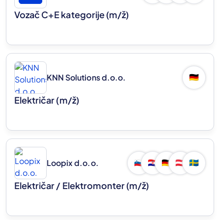
Vozač C+E kategorije
(m/ž)
KNN Solutions d.o.o.
🇩🇪
Električar
(m/ž)
Loopix d.o.o.
🇸🇮
🇭🇷
🇩🇪
🇦🇹
🇸🇪
Električar / Elektromonter
(m/ž)