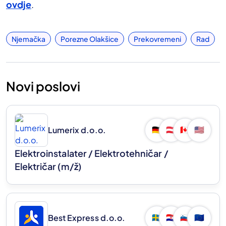
ovdje
.
Njemačka
Porezne Olakšice
Prekovremeni
Rad
Novi poslovi
Lumerix d.o.o.
🇩🇪
🇦🇹
🇨🇦
🇺🇸
Elektroinstalater / Elektrotehničar /
Električar
(m/ž)
Best Express d.o.o.
🇸🇪
🇭🇷
🇸🇮
🇪🇺