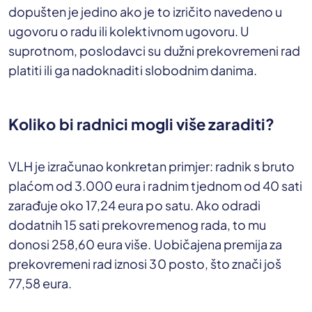
dopušten je jedino ako je to izričito navedeno u
ugovoru o radu ili kolektivnom ugovoru. U
suprotnom, poslodavci su dužni prekovremeni rad
platiti ili ga nadoknaditi slobodnim danima.
Koliko bi radnici mogli više zaraditi?
VLH je izračunao konkretan primjer: radnik s bruto
plaćom od 3.000 eura i radnim tjednom od 40 sati
zarađuje oko 17,24 eura po satu. Ako odradi
dodatnih 15 sati prekovremenog rada, to mu
donosi 258,60 eura više. Uobičajena premija za
prekovremeni rad iznosi 30 posto, što znači još
77,58 eura.