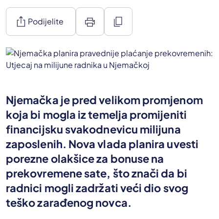
ios_share
print
content_copy
Podijelite
Njemačka je pred velikom promjenom
koja bi mogla iz temelja promijeniti
financijsku svakodnevicu milijuna
zaposlenih. Nova vlada planira uvesti
porezne olakšice za bonuse na
prekovremene sate, što znači da bi
radnici mogli zadržati veći dio svog
teško zarađenog novca.