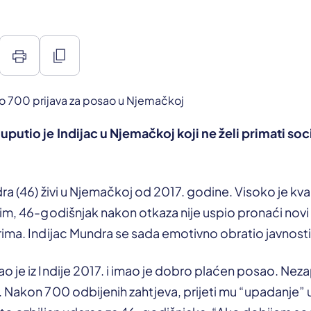
print
content_copy
uputio je Indijac u Njemačkoj koji ne želi primati so
ra (46) živi u Njemačkoj od 2017. godine. Visoko je kval
tim, 46-godišnjak nakon otkaza nije uspio pronaći nov
ima. Indijac Mundra se sada emotivno obratio javnosti
 je iz Indije 2017. i imao je dobro plaćen posao. Neza
 Nakon 700 odbijenih zahtjeva, prijeti mu “upadanje” u