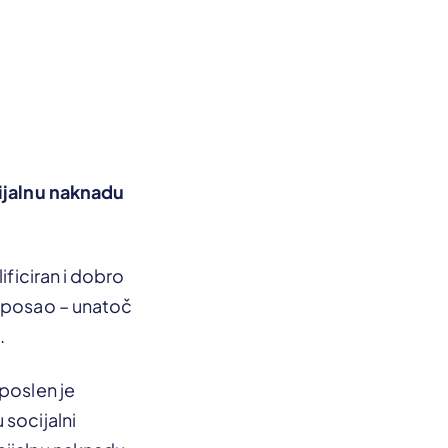
cijalnu naknadu
ificiran i dobro
i posao – unatoč
.
poslen je
 socijalni