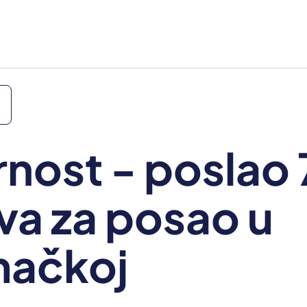
nost - poslao
ava za posao u
mačkoj