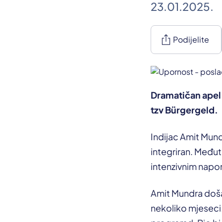
23.01.2025.
ios_share
Podijelite
Dramatičan apel 
tzv Bürgergeld.
Indijac Amit Mund
integriran. Među
intenzivnim napor
Amit Mundra došao
nekoliko mjeseci.