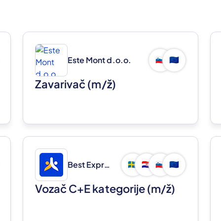
Este Mont d.o.o.
🇸🇮
🇪🇺
Zavarivač
(m/ž)
Best Express d.o.o.
🇸🇪
🇭🇷
🇸🇮
🇪🇺
Vozač C+E kategorije
(m/ž)