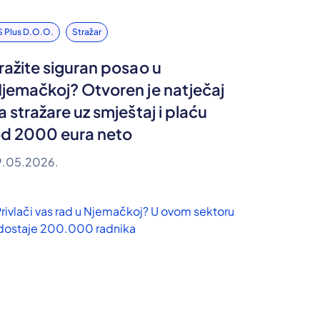
S Plus D.o.o.
Stražar
ražite siguran posao u
jemačkoj? Otvoren je natječaj
a stražare uz smještaj i plaću
d 2000 eura neto
9.05.2026.