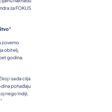
cijalnu naknadu
Mundra za FOKUS
uštvo”
oju zovemo
 obitelj,
d pet godina.
oj i sada cilja
 godina pohađaju
j nego Indiji,
.”