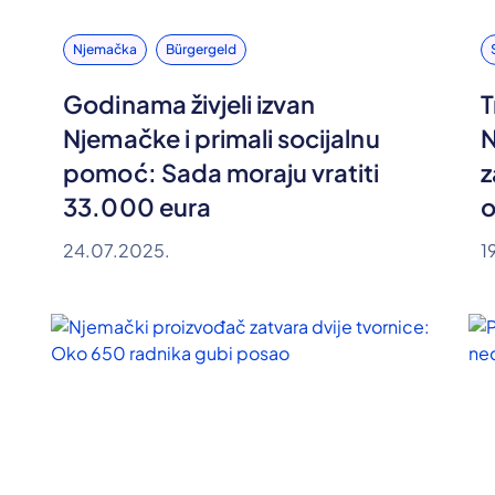
Njemačka
Bürgergeld
Godinama živjeli izvan
T
Njemačke i primali socijalnu
N
pomoć: Sada moraju vratiti
z
33.000 eura
o
24.07.2025.
1