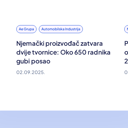
Ae Grupa
Automobilska Industrija
Njemački proizvođač zatvara
P
dvije tvornice: Oko 650 radnika
o
gubi posao
2
02.09.2025.
0