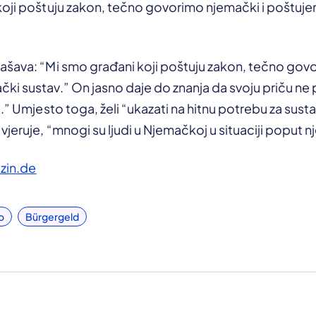
koji poštuju zakon, tečno govorimo njemački i poštuj
ašava: “Mi smo građani koji poštuju zakon, tečno govo
i sustav.” On jasno daje do znanja da svoju priču ne p
e.” Umjesto toga, želi “ukazati na hitnu potrebu za sus
vjeruje, “mnogi su ljudi u Njemačkoj u situaciji poput n
zin.de
o
Bürgergeld