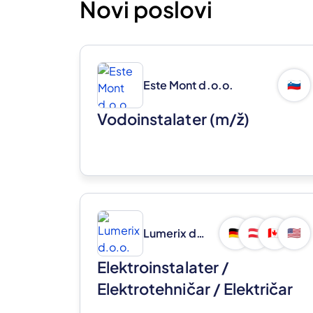
Novi poslovi
Este Mont d.o.o.
🇸🇮
Vodoinstalater
(m/ž)
Lumerix d.o.o.
🇩🇪
🇦🇹
🇨🇦
🇺🇸
Elektroinstalater /
Elektrotehničar / Električar
(m/ž)