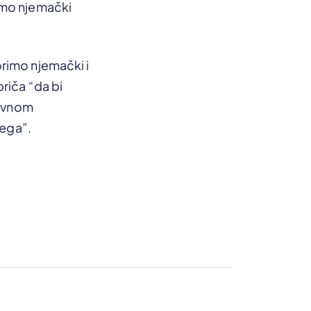
emo njemački
rimo njemački i
riča “da bi
tavnom
jega”.