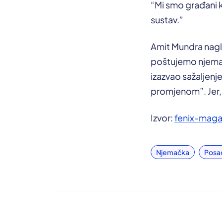
“Mi smo građani 
sustav.”
Amit Mundra nagl
poštujemo njemačk
izazvao sažaljenj
promjenom”. Jer, 
Izvor:
fenix-maga
Njemačka
Posa