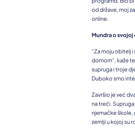
programd. Bio bi
od države, moj za
online.
Mundra o svojoj 
“Za moju obitelj 
domom”, kaže te n
supruga i troje dj
Duboko smo integ
Završio je već d
na treći. Supruga
njemačke škole, g
zemlji u kojoj su 