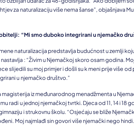
 to ozbiljan udarac za 46-godišnjaka. “Ako dobijem so
htjev za naturalizaciju više nema šanse”, objašnjava 
obitelji: “Mi smo duboko integrirani u njemačko dr
i mene naturalizacija predstavlja budućnost u zemlji k
astavlja : “Živim u Njemačkoj skoro osam godina. Moja
ece slijedili su moj primjer i došli su k meni prije više o
rirani u njemačko društvo.”
va magisterija iz međunarodnog menadžmenta u Njemačk
 mu radi u jednoj njemačkoj tvrtki. Djeca od 11, 14 i 18
imnaziju i strukovnu školu. “Osjećaju se bliže Njemačko
rođeni. Moj najmlađi sin govori više njemački nego hindi