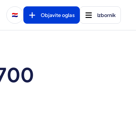
Objavite oglas
Izbornik
🇭🇷
 700