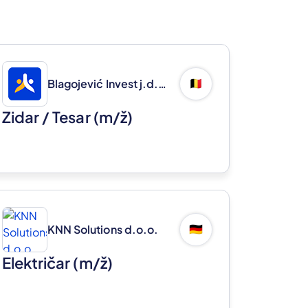
Blagojević Invest j.d.o.o.
🇧🇪
Zidar / Tesar
(m/ž)
KNN Solutions d.o.o.
🇩🇪
Električar
(m/ž)