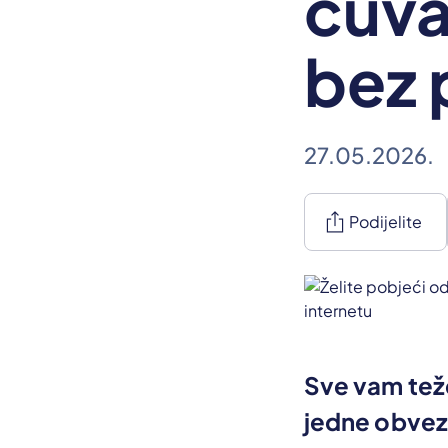
čuva
bez 
27.05.2026.
ios_share
Podijelite
Sve vam teže
jedne obvez