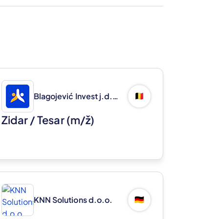
Blagojević Invest j.d.o.o.
🇧🇪
Zidar / Tesar
(m/ž)
KNN Solutions d.o.o.
🇩🇪