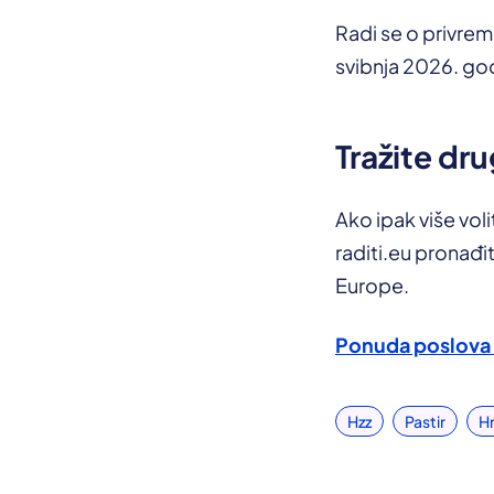
Radi se o privre
svibnja 2026. go
Tražite dru
Ako ipak više voli
raditi.eu pronađi
Europe.
Ponuda poslova
Hzz
Pastir
H