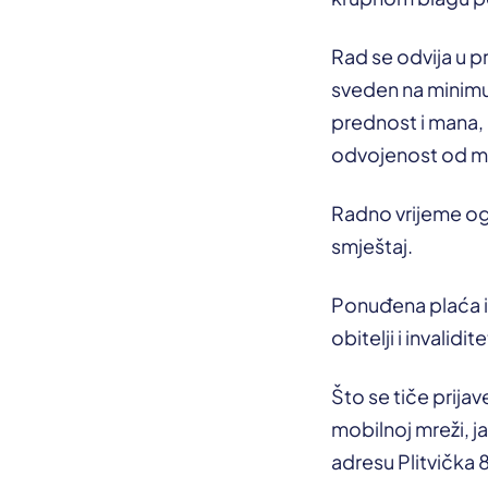
Rad se odvija u pr
sveden na minimum
prednost i mana, 
odvojenost od m
Radno vrijeme og
smještaj.
Ponuđena plaća i
obitelji i invalid
Što se tiče prija
mobilnoj mreži, j
adresu Plitvička 