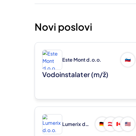
Novi poslovi
Este Mont d.o.o.
🇸🇮
Vodoinstalater
(m/ž)
Lumerix d.o.o.
🇩🇪
🇦🇹
🇨🇦
🇺🇸