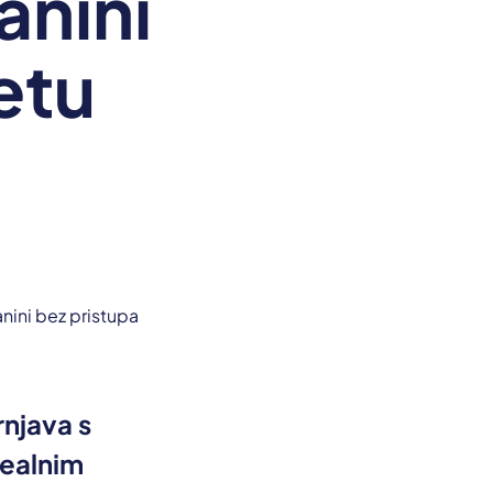
anini
etu
rnjava s
realnim