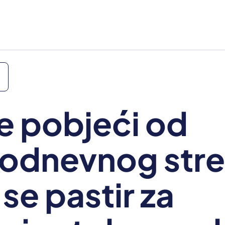
te pobjeći od
odnevnog str
 se pastir za