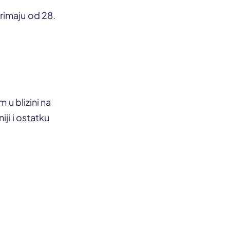
rimaju od 28.
 u blizini na
ji i ostatku