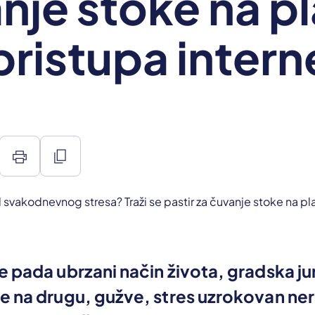
nje stoke na pl
pristupa intern
print
content_copy
 pada ubrzani način života, gradska ju
e na drugu, gužve, stres uzrokovan ne