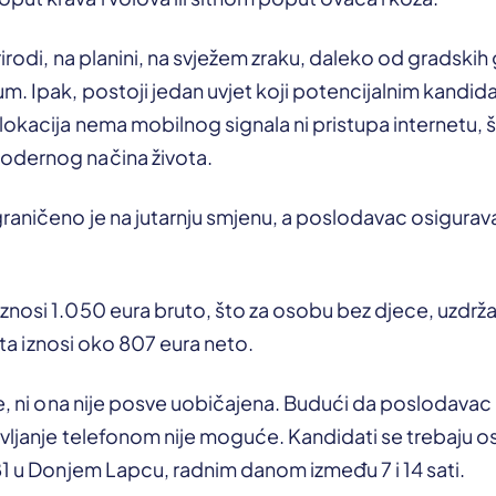
irodi, na planini, na svježem zraku, daleko od gradskih g
. Ipak, postoji jedan uvjet koji potencijalnim kandida
lokacija nema mobilnog signala ni pristupa internetu,
odernog načina života.
raničeno je na jutarnju smjenu, a poslodavac osigura
znosi 1.050 eura bruto, što za osobu bez djece, uzdrž
iteta iznosi oko 807 eura neto.
ve, ni ona nije posve uobičajena. Budući da poslodava
avljanje telefonom nije moguće. Kandidati se trebaju os
81 u Donjem Lapcu, radnim danom između 7 i 14 sati.