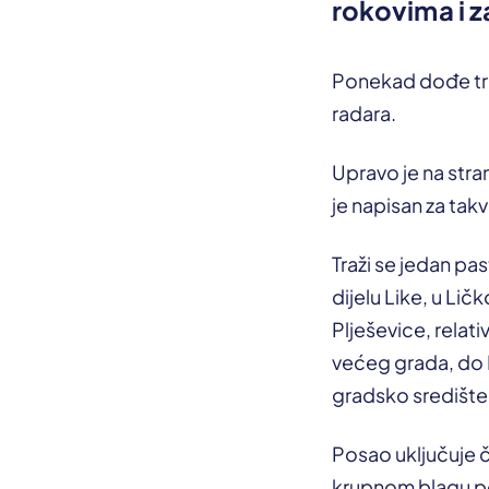
rokovima i 
Ponekad dođe tre
radara.
Upravo je na stra
je napisan za tak
Traži se jedan pa
dijelu Like, u Li
Plješevice, relat
većeg grada, do P
gradsko središte
Posao uključuje ču
krupnom blagu pop