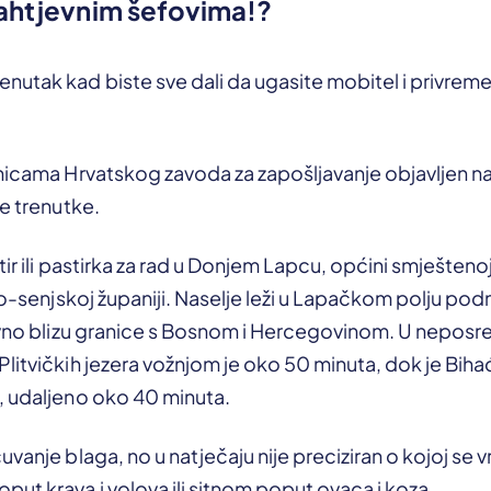
zahtjevnim šefovima!?
nutak kad biste sve dali da ugasite mobitel i privrem
nicama Hrvatskog zavoda za zapošljavanje objavljen na
ve trenutke.
stir ili pastirka za rad u Donjem Lapcu, općini smješten
čko-senjskoj županiji. Naselje leži u Lapačkom polju pod
ivno blizu granice s Bosnom i Hercegovinom. U neposre
litvičkih jezera vožnjom je oko 50 minuta, dok je Bihać
, udaljeno oko 40 minuta.
vanje blaga, no u natječaju nije preciziran o kojoj se vr
ut krava i volova ili sitnom poput ovaca i koza.