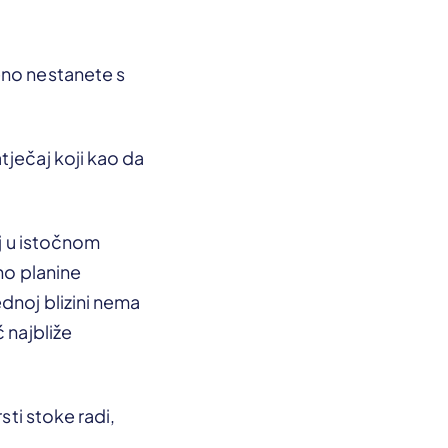
eno nestanete s
tječaj koji kao da
oj u istočnom
no planine
dnoj blizini nema
 najbliže
sti stoke radi,