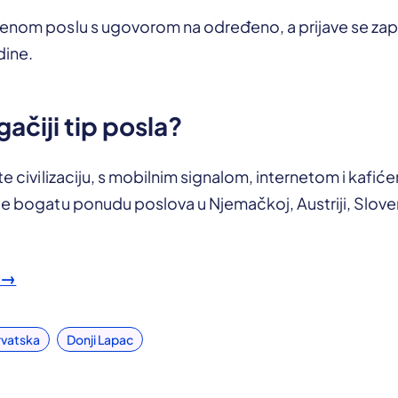
menom poslu s ugovorom na određeno, a prijave se zap
dine.
gačiji tip posla?
te civilizaciju, s mobilnim signalom, internetom i kafićem
te bogatu ponudu poslova u Njemačkoj, Austriji, Sloveni
 →
rvatska
Donji Lapac