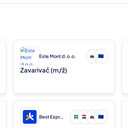
Este Mont d.o.o.
🇸🇮
🇪🇺
Zavarivač
(m/ž)
Best Express d.o.o.
🇸🇪
🇭🇷
🇸🇮
🇪🇺