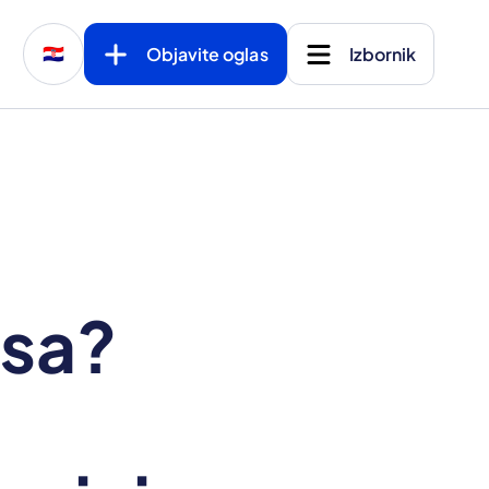
Objavite oglas
Izbornik
🇭🇷
esa?