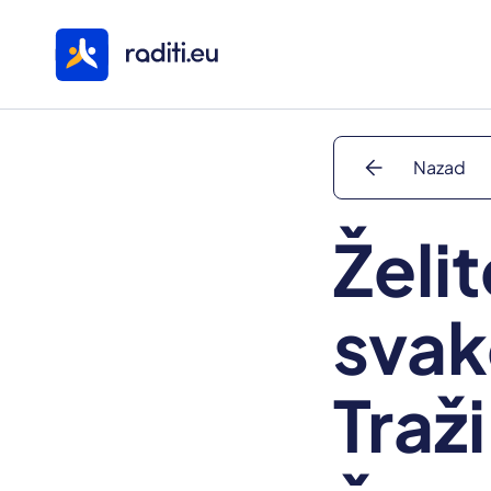
arrow_back
Nazad
Želi
svak
Traži