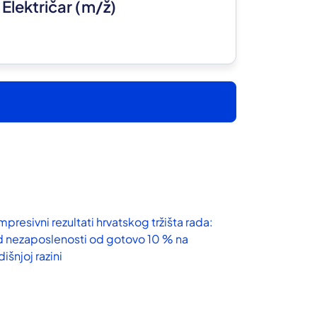
Električar
(m/ž)