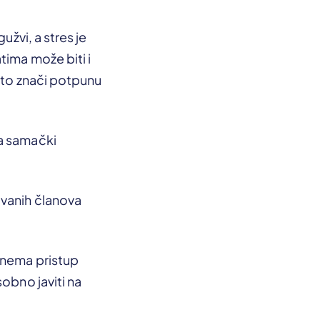
užvi, a stres je
tima može biti i
 što znači potpunu
va samački
avanih članova
c nema pristup
obno javiti na