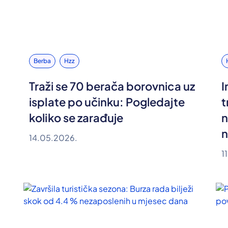
Berba
Hzz
Traži se 70 berača borovnica uz
I
isplate po učinku: Pogledajte
t
koliko se zarađuje
n
n
14.05.2026.
1