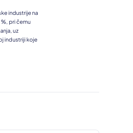
ske industrije na
8 %, pri čemu
anja, uz
 industriji koje