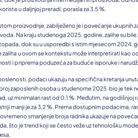
 koriste u daljnjoj preradi, porasla za 3,5 %.
tom proizvodnje, zabilježeno je i povećanje ukupnih z
izvoda. Na kraju studenoga 2025. godine, zalihe su bile
istopada, dok su u usporedbi s istim mjesecom 2024. g
 zaliha u ovom se kontekstu može interpretirati kao od
nosti i priprema poduzeća za buduće isporuke i narud
aposlenosti, podaci ukazuju na specifična kretanja unut
broj zaposlenih osoba u studenome 2025. bio je tek n
d, uz minimalan rast od 0,1 %. Međutim, na godišnjoj ra
striji manji je za 3,2 %. Prema dostupnim podacima, r
stovremeno smanjenje broja radnika ukazuje na poveća
da, što je trend koji se često veže uz tehnološku mode
esa.