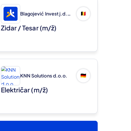
Blagojević Invest j.d.o.o.
🇧🇪
Zidar / Tesar
(m/ž)
KNN Solutions d.o.o.
🇩🇪
Električar
(m/ž)