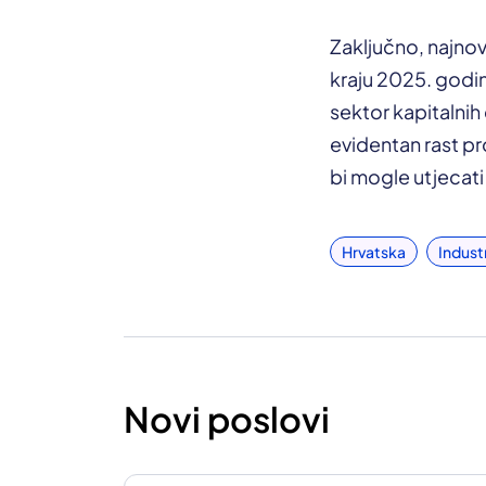
Zaključno, najnovi
kraju 2025. godin
sektor kapitalni
evidentan rast pr
bi mogle utjecati
Hrvatska
Indust
Novi poslovi