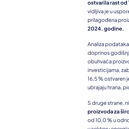
ostvarila rast od 
vidljiva je u usp
prilagođena pro
2024. godine.
Analiza podataka 
doprinos godišnj
obuhvaća proizvod
investicijama, zab
16,5 % ostvaren j
ubrajaju hrana, pi
S druge strane, ni
proizvoda za šir
od 10,0 % u odno
u sektoru energij