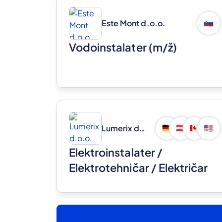
Este Mont d.o.o.
🇸🇮
Vodoinstalater
(m/ž)
Lumerix d.o.o.
🇩🇪
🇦🇹
🇨🇦
🇺🇸
Elektroinstalater /
Elektrotehničar / Električar
(m/ž)