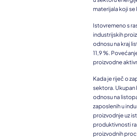
materijala koji se
Istovremeno s ras
industrijskih pro
odnosu na kraj l
11,9 %. Povećanje
proizvodne aktiv
Kada je riječ o z
sektora. Ukupan 
odnosu na listopa
zaposlenih u indu
proizvodnje uz i
produktivnosti ra
proizvodnih proc