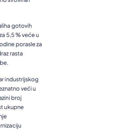
aliha gotovih
 za 5,5 % veće u
odine porasle za
raz rasta
žbe.
ar industrijskog
eznatno veći u
zini broj
ast ukupne
nje
rnizaciju