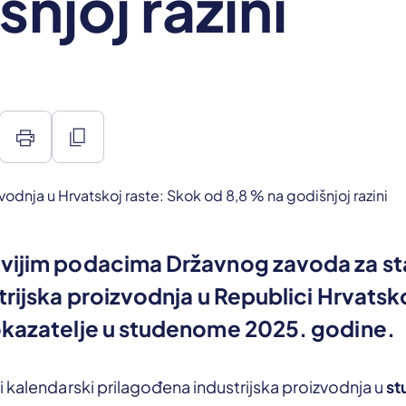
šnjoj razini
print
content_copy
vijim podacima Državnog zavoda za sta
trijska proizvodnja u Republici Hrvatskoj
okazatelje u studenome 2025. godine.
 kalendarski prilagođena industrijska proizvodnja u
st