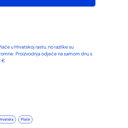
Hrvatska
Plaće