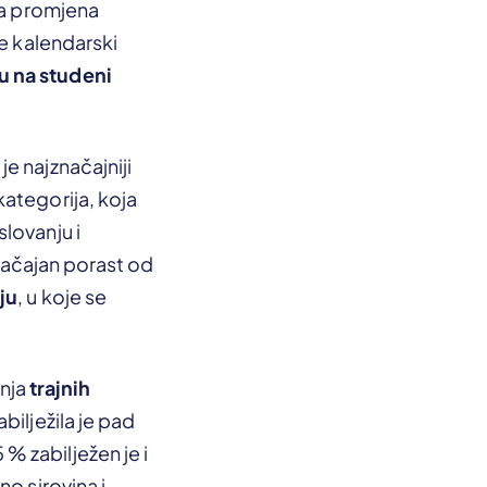
ja promjena
je kalendarski
u na studeni
e najznačajniji
ategorija, koja
lovanju i
značajan porast od
ju
, u koje se
dnja
trajnih
bilježila je pad
 zabilježen je i
o sirovina i