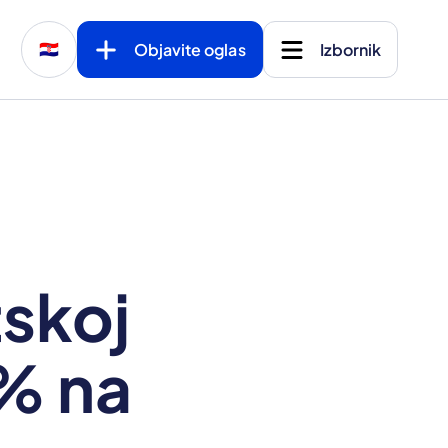
Objavite oglas
Izbornik
🇭🇷
tskoj
 % na