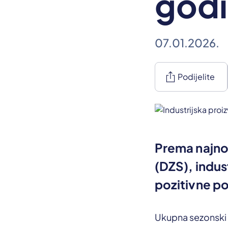
godi
07.01.2026.
ios_share
Podijelite
Prema najno
(DZS), indus
pozitivne p
Ukupna sezonski i