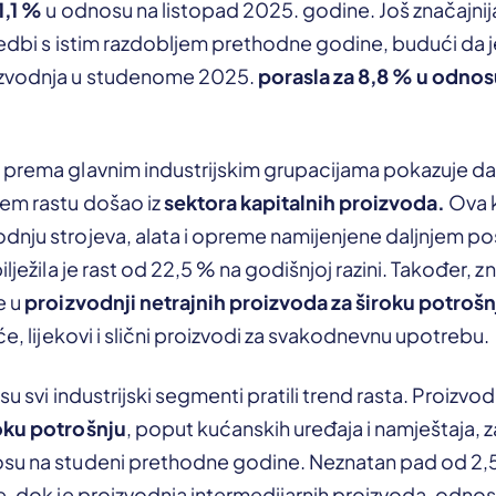
1,1 %
u odnosu na listopad 2025. godine. Još značajni
oredbi s istim razdobljem prethodne godine, budući da 
izvodnja u studenome 2025.
porasla za 8,8 % u odnos
prema glavnim industrijskim grupacijama pokazuje da j
em rastu došao iz
sektora kapitalnih proizvoda.
Ova k
nju strojeva, alata i opreme namijenjene daljnjem pos
ilježila je rast od 22,5 % na godišnjoj razini. Također, 
e u
proizvodnji netrajnih proizvoda za široku potrošn
će, lijekovi i slični proizvodi za svakodnevnu upotrebu.
su svi industrijski segmenti pratili trend rasta. Proizvo
oku potrošnju
, poput kućanskih uređaja i namještaja, za
su na studeni prethodne godine. Neznatan pad od 2,5 %
e, dok je proizvodnja intermedijarnih proizvoda, odnosn