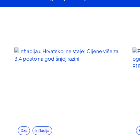
Dzs
Inflacija