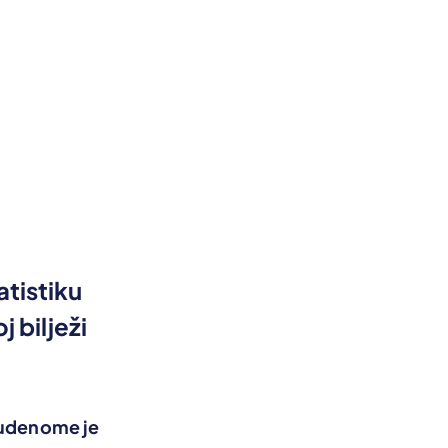
tistiku
 bilježi
udenome je