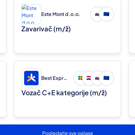
Este Mont d.o.o.
🇸🇮
🇪🇺
Zavarivač
(m/ž)
Best Express d.o.o.
🇸🇪
🇭🇷
🇸🇮
🇪🇺
Vozač C+E kategorije
(m/ž)
Pogledajte sve oglase