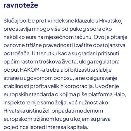
ravnoteže
Slučaj borbe protiv indeksne klauzule u Hrvatskoj
predstavlja mnogo više od pukog spora oko
nekoliko eura na mjesečnom računu. Ovo je pitanje
osnovne tržišne pravednosti i zaštite dostojanstva
potrošača. U trenutku kada su građani pritisnuti
općim rastom troškova života, uloga regulatora
poput HAKOM-a trebala bi biti zaštita slabije
strane u ugovornom odnosu, a ne osiguravanje
stabilnosti profita velikih korporacija. Uvođenje
europskih standarda o kojima piše platforma Halo,
inspektore nije samo želja, već nužnost ako
Hrvatska uistinu želi pripadati modernom
europskom tržišnom krugu u kojem su prava
pojedinca ispred interesa kapitala.