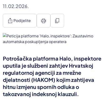
11.02.2026.
ios_share
print
content_copy
Podijelite
Potrošačka platforma Halo, inspektore
uputila je službeni zahtjev Hrvatskoj
regulatornoj agenciji za mrežne
djelatnosti (HAKOM) kojim zahtijeva
hitnu izmjenu spornih odluka o
takozvanoj indeksnoj klauzuli.