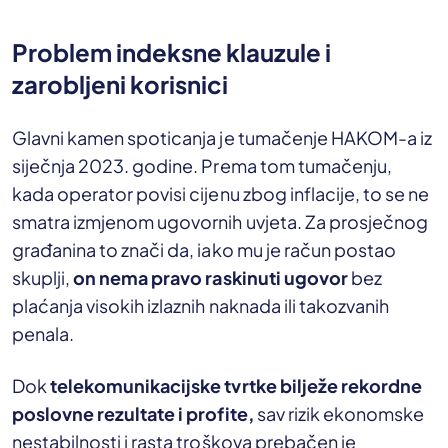
Problem indeksne klauzule i
zarobljeni korisnici
Glavni kamen spoticanja je tumačenje HAKOM-a iz
siječnja 2023. godine. Prema tom tumačenju,
kada operator povisi cijenu zbog inflacije, to se ne
smatra izmjenom ugovornih uvjeta. Za prosječnog
građanina to znači da, iako mu je račun postao
skuplji,
on nema pravo raskinuti ugovor
bez
plaćanja visokih izlaznih naknada ili takozvanih
penala.
Dok
telekomunikacijske tvrtke bilježe rekordne
poslovne rezultate i profite,
sav rizik ekonomske
nestabilnosti i rasta troškova prebačen je