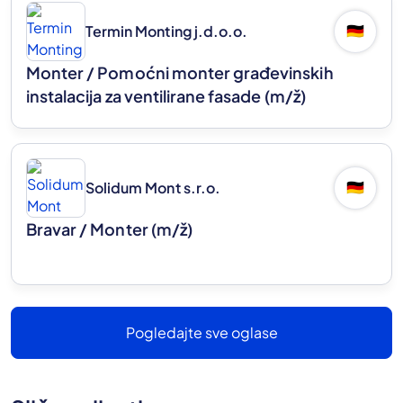
Termin Monting j.d.o.o.
🇩🇪
Monter / Pomoćni monter građevinskih
instalacija za ventilirane fasade
(m/ž)
Solidum Mont s.r.o.
🇩🇪
Bravar / Monter
(m/ž)
Pogledajte sve oglase