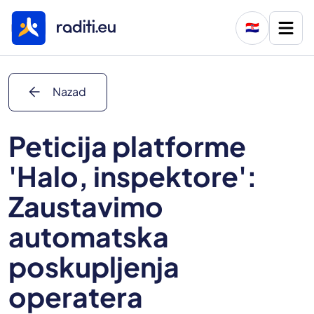
🇭🇷
arrow_back
Nazad
Peticija platforme
'Halo, inspektore':
Zaustavimo
automatska
poskupljenja
operatera