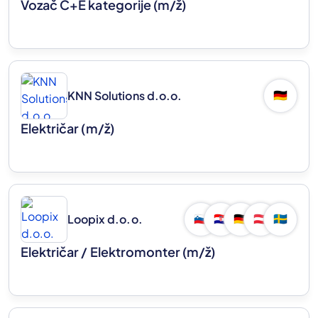
Vozač C+E kategorije
(m/ž)
KNN Solutions d.o.o.
🇩🇪
Električar
(m/ž)
Loopix d.o.o.
🇸🇮
🇭🇷
🇩🇪
🇦🇹
🇸🇪
Električar / Elektromonter
(m/ž)