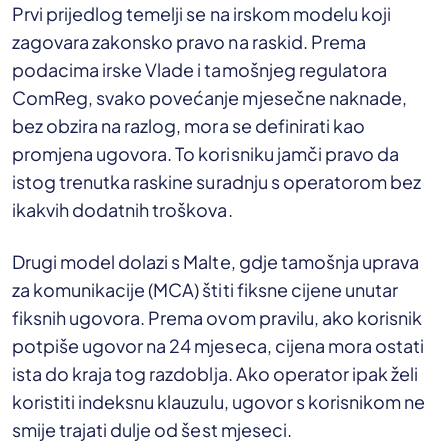
Prvi prijedlog temelji se na irskom modelu koji
zagovara zakonsko pravo na raskid. Prema
podacima irske Vlade i tamošnjeg regulatora
ComReg, svako povećanje mjesečne naknade,
bez obzira na razlog, mora se definirati kao
promjena ugovora. To korisniku jamči pravo da
istog trenutka raskine suradnju s operatorom bez
ikakvih dodatnih troškova.
Drugi model dolazi s Malte, gdje tamošnja uprava
za komunikacije (MCA) štiti fiksne cijene unutar
fiksnih ugovora. Prema ovom pravilu, ako korisnik
potpiše ugovor na 24 mjeseca, cijena mora ostati
ista do kraja tog razdoblja. Ako operator ipak želi
koristiti indeksnu klauzulu, ugovor s korisnikom ne
smije trajati dulje od šest mjeseci.