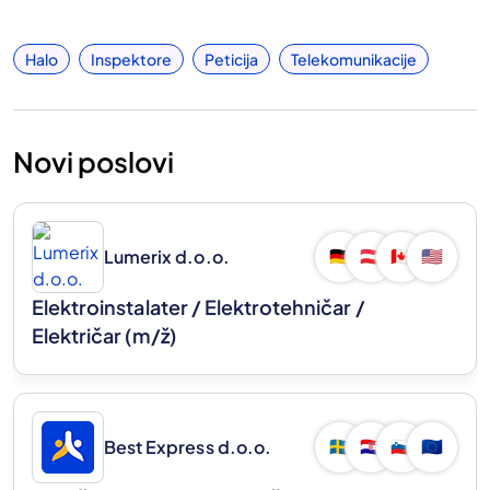
Halo
Inspektore
Peticija
Telekomunikacije
Novi poslovi
Lumerix d.o.o.
🇩🇪
🇦🇹
🇨🇦
🇺🇸
Elektroinstalater / Elektrotehničar /
Električar
(m/ž)
Best Express d.o.o.
🇸🇪
🇭🇷
🇸🇮
🇪🇺