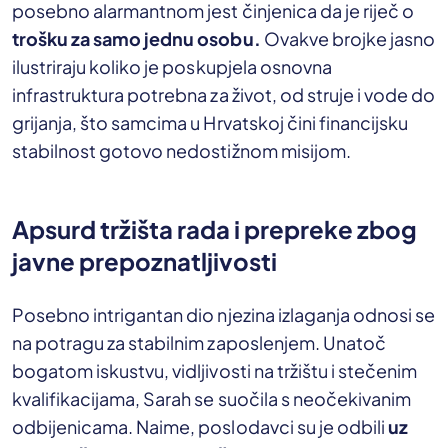
posebno alarmantnom jest činjenica da je riječ o
trošku za samo jednu osobu.
Ovakve brojke jasno
ilustriraju koliko je poskupjela osnovna
infrastruktura potrebna za život, od struje i vode do
grijanja, što samcima u Hrvatskoj čini financijsku
stabilnost gotovo nedostižnom misijom.
Apsurd tržišta rada i prepreke zbog
javne prepoznatljivosti
Posebno intrigantan dio njezina izlaganja odnosi se
na potragu za stabilnim zaposlenjem. Unatoč
bogatom iskustvu, vidljivosti na tržištu i stečenim
kvalifikacijama, Sarah se suočila s neočekivanim
odbijenicama. Naime, poslodavci su je odbili
uz