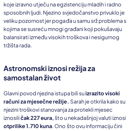
koje izravno utječu na egzistenciju mladih i radno
sposobnih ljudi. Njezino svjedočanstvo privuklo je
veliku pozornost jer pogađa u samu srž problema s
kojima se susreću mnogi građani koji pokušavaju
balansirati između visokih troškova i nesigurnog
tržišta rada.
Astronomski iznosi režija za
samostalan život
Glavni povod njezina istupa bili su
izrazito visoki
računi za mjesečne režije.
Sarah je otkrila kako su
njezini troškovi stanovanja za protekli mjesec
iznosili
čak 227 eura,
što u nekadašnjoj valuti iznosi
otprilike 1.710 kuna
. Ono što ovu informaciju čini