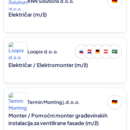
KNN Solutions d.o.o.
🇩🇪
Električar
(m/ž)
Loopix d.o.o.
🇸🇮
🇭🇷
🇩🇪
🇦🇹
🇸🇪
Električar / Elektromonter
(m/ž)
Termin Monting j.d.o.o.
🇩🇪
Monter / Pomoćni monter građevinskih
instalacija za ventilirane fasade
(m/ž)