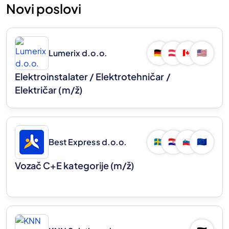
Novi poslovi
Lumerix d.o.o.
🇩🇪
🇦🇹
🇨🇦
🇺🇸
Elektroinstalater / Elektrotehničar /
Električar
(m/ž)
Best Express d.o.o.
🇸🇪
🇭🇷
🇸🇮
🇪🇺
Vozač C+E kategorije
(m/ž)