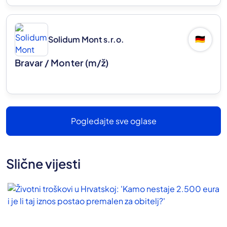
Solidum Mont s.r.o.
🇩🇪
Bravar / Monter
(m/ž)
Pogledajte sve oglase
Slične vijesti