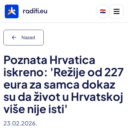
🇭🇷
arrow_back
Nazad
Poznata Hrvatica
iskreno: 'Režije od 227
eura za samca dokaz
su da život u Hrvatskoj
više nije isti'
23.02.2026.