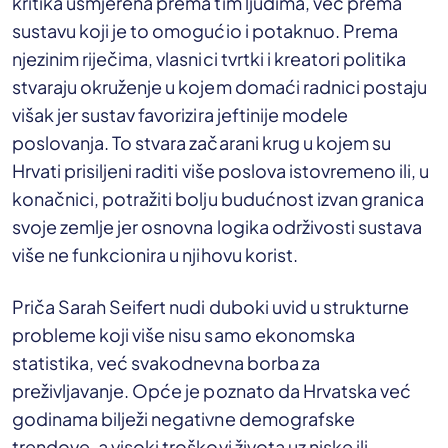
kritika usmjerena prema tim ljudima, već prema
sustavu koji je to omogućio i potaknuo. Prema
njezinim riječima, vlasnici tvrtki i kreatori politika
stvaraju okruženje u kojem domaći radnici postaju
višak jer sustav favorizira jeftinije modele
poslovanja. To stvara začarani krug u kojem su
Hrvati prisiljeni raditi više poslova istovremeno ili, u
konačnici, potražiti bolju budućnost izvan granica
svoje zemlje jer osnovna logika održivosti sustava
više ne funkcionira u njihovu korist.
Priča Sarah Seifert nudi duboki uvid u strukturne
probleme koji više nisu samo ekonomska
statistika, već svakodnevna borba za
preživljavanje. Opće je poznato da Hrvatska već
godinama bilježi negativne demografske
trendove, a visoki troškovi života uz niske ili