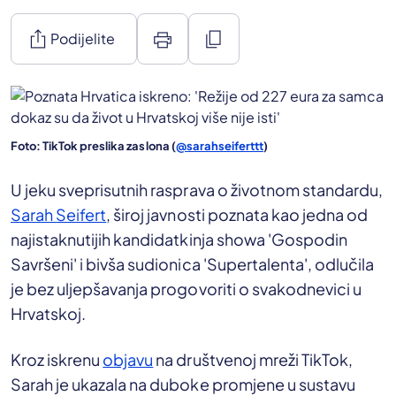
ios_share
print
content_copy
Podijelite
Foto: TikTok preslika zaslona (
@sarahseiferttt
)
U jeku sveprisutnih rasprava o životnom standardu,
Sarah Seifert
, široj javnosti poznata kao jedna od
najistaknutijih kandidatkinja showa 'Gospodin
Savršeni' i bivša sudionica 'Supertalenta', odlučila
je bez uljepšavanja progovoriti o svakodnevici u
Hrvatskoj.
Kroz iskrenu
objavu
na društvenoj mreži TikTok,
Sarah je ukazala na duboke promjene u sustavu