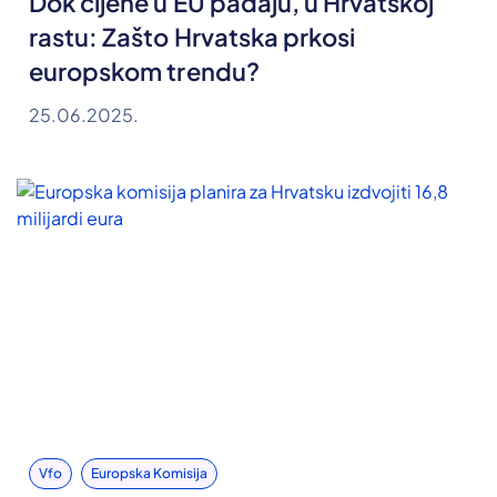
Dok cijene u EU padaju, u Hrvatskoj
rastu: Zašto Hrvatska prkosi
europskom trendu?
25.06.2025.
Vfo
Europska Komisija