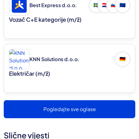
Best Express d.o.o.
🇸🇪
🇭🇷
🇸🇮
🇪🇺
Vozač C+E kategorije
(m/ž)
KNN Solutions d.o.o.
🇩🇪
Električar
(m/ž)
Pogledajte sve oglase
Slične vijesti