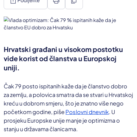
ios_share
print
content_copy
Podijelite
Hrvatski građani u visokom postotku
vide korist od članstva u Europskoj
uniji.
Čak 79 posto ispitanih kaže da je članstvo dobro
za zemlju, a polovica smatra da se stvari u Hrvatskoj
kreću u dobrom smjeru, što je znatno više nego
početkom godine, piše
Poslovni dnevnik
. U
prosjeku Europske unije manje je optimizma o
stanju u državama članicama.