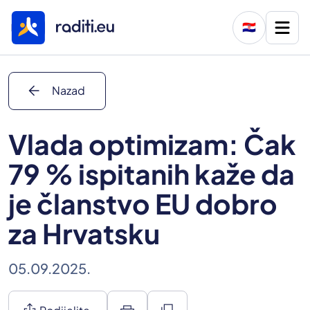
🇭🇷
arrow_back
Nazad
Vlada optimizam: Čak
79 % ispitanih kaže da
je članstvo EU dobro
za Hrvatsku
05.09.2025.