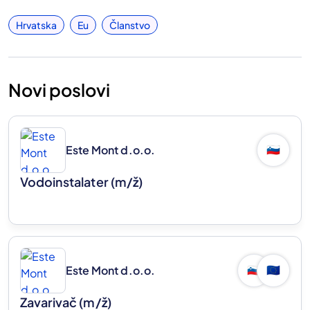
Hrvatska
Eu
Članstvo
Novi poslovi
Este Mont d.o.o.
🇸🇮
Vodoinstalater
(m/ž)
Este Mont d.o.o.
🇸🇮
🇪🇺
Zavarivač
(m/ž)