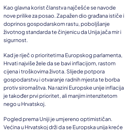
Kao glavna korist članstva najčešće se navode
nove prilike za posao. Zapažen dio građana ističe i
doprinos gospodarskom rastu, poboljšanje
životnog standarda te činjenicu da Unija jača mir i
sigurnost.
Kad je riječ o prioritetima Europskog parlamenta,
Hrvati najviše žele da se bavi inflacijom, rastom
cijena i troškovima života. Slijede potpora
gospodarstvu i otvaranje radnih mjesta te borba
protiv siromaštva. Na razini Europske unije inflacija
je također prvi prioritet, ali manjim intenzitetom
nego u Hrvatskoj.
Pogled prema Uniji je umjereno optimističan.
Većina u Hrvatskoj drži da se Europska unija kreće