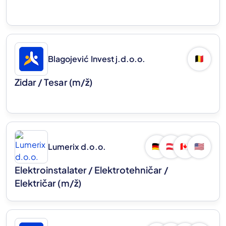
Blagojević Invest j.d.o.o.
🇧🇪
Zidar / Tesar
(m/ž)
Lumerix d.o.o.
🇩🇪
🇦🇹
🇨🇦
🇺🇸
Elektroinstalater / Elektrotehničar /
Električar
(m/ž)