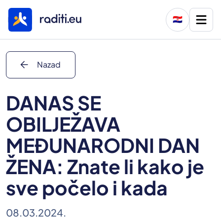
🇭🇷
arrow_back
Nazad
DANAS SE
OBILJEŽAVA
MEĐUNARODNI DAN
ŽENA: Znate li kako je
sve počelo i kada
08.03.2024.