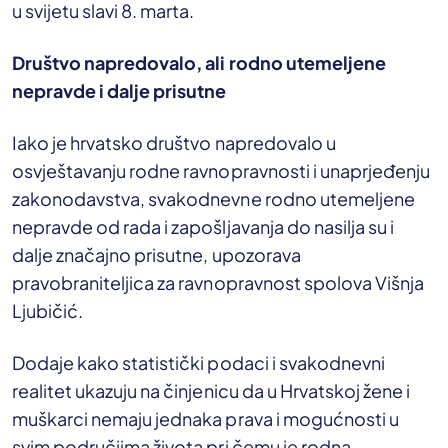
u svijetu slavi 8. marta.
Društvo napredovalo, ali rodno utemeljene
nepravde i dalje prisutne
Iako je hrvatsko društvo napredovalo u
osvještavanju rodne ravnopravnosti i unaprjeđenju
zakonodavstva, svakodnevne rodno utemeljene
nepravde od rada i zapošljavanja do nasilja su i
dalje značajno prisutne, upozorava
pravobraniteljica za ravnopravnost spolova Višnja
Ljubičić.
Dodaje kako statistički podaci i svakodnevni
realitet ukazuju na činjenicu da u Hrvatskoj žene i
muškarci nemaju jednaka prava i mogućnosti u
svim područjima života pri čemu je rodna