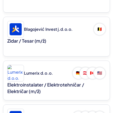
Blagojević Invest j.d.o.o.
🇧🇪
Zidar / Tesar
(m/ž)
Lumerix d.o.o.
🇩🇪
🇦🇹
🇨🇦
🇺🇸
Elektroinstalater / Elektrotehničar /
Električar
(m/ž)