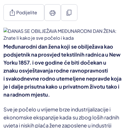
ios_share
print
content_copy
Podijelite
Međunarodni dan žena koji se obilježava kao
podsjetnik na prosvjed tekstilnih radnica u New
Yorku 1857. i ove godine će biti dočekan u
znaku osvještavanja rodne ravnopravnosti
i svakodnevne rodno utemeljene nepravde koja
je i dalje prisutna kako u privatnom životu tako i
na radnom mjestu.
Sve je počelo u vrijeme brze industrijalizacije i
ekonomske ekspanzije kada su zbog loših radnih
uvjeta i niskih plaća žene zaposlene u industriji