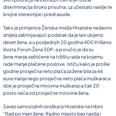
diskriminacija široko prisutna, uz učestalo nasilje te
brojne stereotipe i predrasude.
Tako je primjerice Ženska mreža Hrvatske nedavno
iznijela zabrinjavajući podatak da je lani ubijeno
devet žena, a u posljednjih 20 godina 400 ih lišeno
života.Forum Žena SDP-a poručio je da su
žene manje zaštićene na tržištu rada na kojemu
rade manje plaćene poslove. Ističu kako je prošle
godine prosječna neto plaća za žene bila za 66
eura manja nego prosječna neto plaća muškaraca
dok je prosječna mirovina muškaraca čak 20
posto veća od prosječne mirovine žena.
Savez samostalnih sindikata Hrvatske na tribini
“Rad po mjeri žene: Radno mjesto bez nasilja i