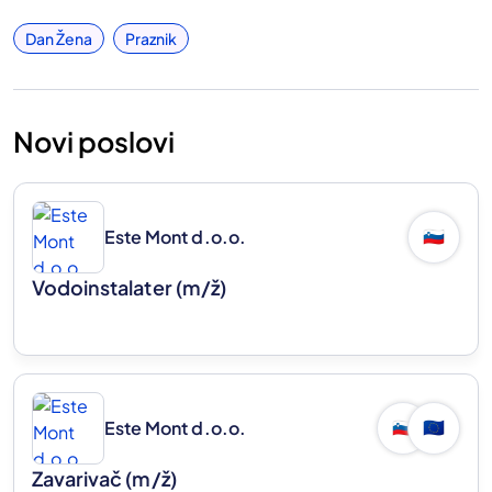
Dan Žena
Praznik
Novi poslovi
Este Mont d.o.o.
🇸🇮
Vodoinstalater
(m/ž)
Este Mont d.o.o.
🇸🇮
🇪🇺
Zavarivač
(m/ž)