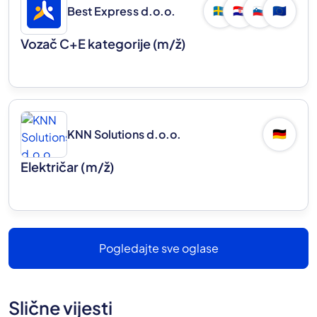
Best Express d.o.o.
🇸🇪
🇭🇷
🇸🇮
🇪🇺
Vozač C+E kategorije
(m/ž)
KNN Solutions d.o.o.
🇩🇪
Električar
(m/ž)
Pogledajte sve oglase
Slične vijesti