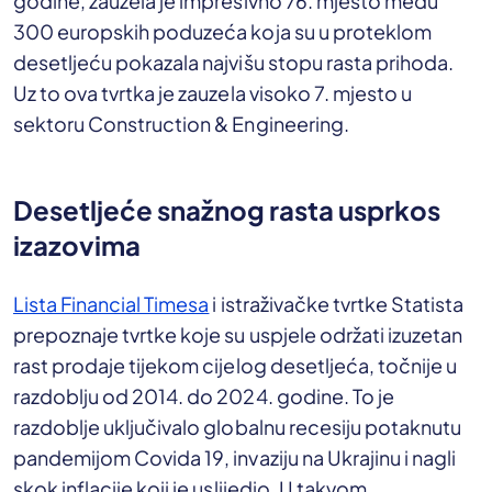
godine, zauzela je impresivno 76. mjesto među
300 europskih poduzeća koja su u proteklom
desetljeću pokazala najvišu stopu rasta prihoda.
Uz to ova tvrtka je zauzela visoko 7. mjesto u
sektoru Construction & Engineering.
Desetljeće snažnog rasta usprkos
izazovima
Lista Financial Timesa
i istraživačke tvrtke Statista
prepoznaje tvrtke koje su uspjele održati izuzetan
rast prodaje tijekom cijelog desetljeća, točnije u
razdoblju od 2014. do 2024. godine. To je
razdoblje uključivalo globalnu recesiju potaknutu
pandemijom Covida 19, invaziju na Ukrajinu i nagli
skok inflacije koji je uslijedio. U takvom