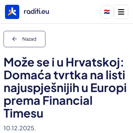
🇭🇷
arrow_back
Nazad
Može se i u Hrvatskoj:
Domaća tvrtka na listi
najuspješnijih u Europi
prema Financial
Timesu
10.12.2025.