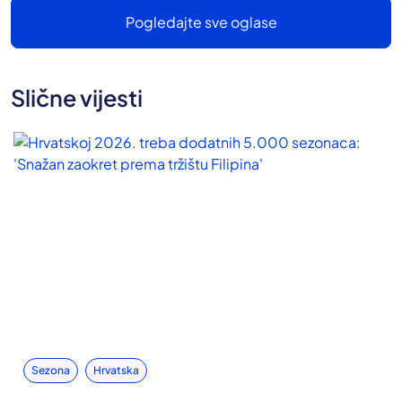
Pogledajte sve oglase
Slične vijesti
Sezona
Hrvatska