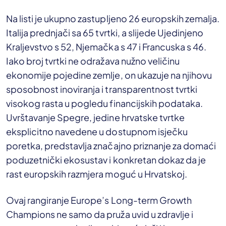
Na listi je ukupno zastupljeno 26 europskih zemalja.
Italija prednjači sa 65 tvrtki, a slijede Ujedinjeno
Kraljevstvo s 52, Njemačka s 47 i Francuska s 46.
Iako broj tvrtki ne odražava nužno veličinu
ekonomije pojedine zemlje, on ukazuje na njihovu
sposobnost inoviranja i transparentnost tvrtki
visokog rasta u pogledu financijskih podataka.
Uvrštavanje Spegre, jedine hrvatske tvrtke
eksplicitno navedene u dostupnom isječku
poretka, predstavlja značajno priznanje za domaći
poduzetnički ekosustav i konkretan dokaz da je
rast europskih razmjera moguć u Hrvatskoj.
Ovaj rangiranje Europe’s Long-term Growth
Champions ne samo da pruža uvid u zdravlje i