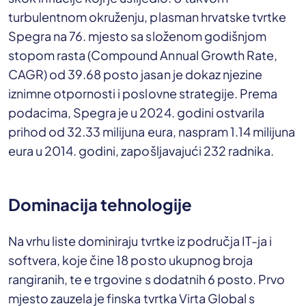
turbulentnom okruženju, plasman hrvatske tvrtke
Spegra na 76. mjesto sa složenom godišnjom
stopom rasta (Compound Annual Growth Rate,
CAGR) od 39.68 posto jasan je dokaz njezine
iznimne otpornosti i poslovne strategije. Prema
podacima, Spegra je u 2024. godini ostvarila
prihod od 32.33 milijuna eura, naspram 1.14 milijuna
eura u 2014. godini, zapošljavajući 232 radnika.
Dominacija tehnologije
Na vrhu liste dominiraju tvrtke iz područja IT-ja i
softvera, koje čine 18 posto ukupnog broja
rangiranih, te e trgovine s dodatnih 6 posto. Prvo
mjesto zauzela je finska tvrtka Virta Global s