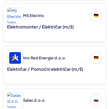
MS Electric
🇩🇪
Elektromonter / Električar
(m/ž)
Imv Red Energie d.o.o.
🇩🇪
Električar / Pomoćni električar
(m/ž)
Salax d.o.o.
🇸🇮