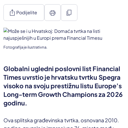
ios_share
print
content_copy
Podijelite
Fotografija je ilustrativna.
Globalni ugledni poslovni list Financial
Times uvrstio je hrvatsku tvrtku Spegra
visoko na svoju prestižnu listu Europe’s
Long-term Growth Champions za 2026
godinu.
Ova splitska građevinska tvrtka, osnovana 2010.