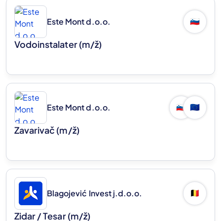
Este Mont d.o.o.
🇸🇮
Vodoinstalater
(m/ž)
Este Mont d.o.o.
🇸🇮
🇪🇺
Zavarivač
(m/ž)
Blagojević Invest j.d.o.o.
🇧🇪
Zidar / Tesar
(m/ž)