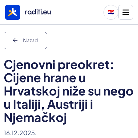
🇭🇷
arrow_back
Nazad
Cjenovni preokret:
Cijene hrane u
Hrvatskoj niže su nego
u Italiji, Austriji i
Njemačkoj
16.12.2025.