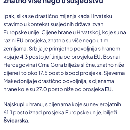
znatno više nego u susjedstvu
Ipak, slika se drastično mijenja kada Hrvatsku
stavimo u kontekst susjednih država izvan
Europske unije. Cijene hrane u Hrvatskoj, koje su na
razini EU prosjeka, znatno su više nego u tim
zemljama. Srbija je primjetno povoljnija s hranom
koja je 4.3 posto jeftinija od prosjeka EU. Bosna i
Hercegovina i Crna Gora bilježe slične, znatno niže
cijene i to oko 17.5 posto ispod prosjeka. Sjeverna
Makedonija je drastično povoljnija, s cijenama
hrane koje su 27.0 posto niže od prosjeka EU.
Najskuplju hranu, s cijenama koje su nevjerojatnih
61.1 posto iznad prosjeka Europske unije, bilježi
Švicarska
.