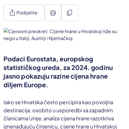
ios_share
print
content_copy
Podijelite
Podaci Eurostata, europskog
statističkog ureda, za 2024. godinu
jasno pokazuju razine cijena hrane
diljem Europe.
Iako se Hrvatska često percipira kao povoljna
destinacija, osobito u usporedbi sa zapadnim
članicama Unije, analiza cijena hrane razotkriva
iznenađujuću činjenicu, cijene hrane u Hrvatskoj