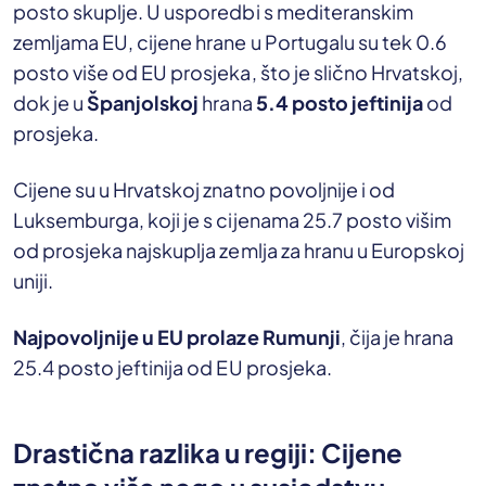
posto skuplje. U usporedbi s mediteranskim
zemljama EU, cijene hrane u Portugalu su tek 0.6
posto više od EU prosjeka, što je slično Hrvatskoj,
dok je u
Španjolskoj
hrana
5.4 posto jeftinija
od
prosjeka.
Cijene su u Hrvatskoj znatno povoljnije i od
Luksemburga, koji je s cijenama 25.7 posto višim
od prosjeka najskuplja zemlja za hranu u Europskoj
uniji.
Najpovoljnije u EU prolaze Rumunji
, čija je hrana
25.4 posto jeftinija od EU prosjeka.
Drastična razlika u regiji: Cijene