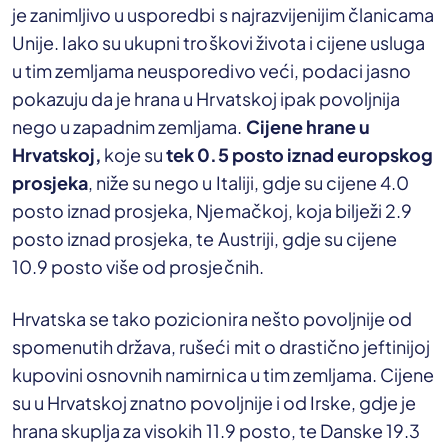
je zanimljivo u usporedbi s najrazvijenijim članicama
Unije. Iako su ukupni troškovi života i cijene usluga
u tim zemljama neusporedivo veći, podaci jasno
pokazuju da je hrana u Hrvatskoj ipak povoljnija
nego u zapadnim zemljama.
Cijene hrane u
Hrvatskoj,
koje su
tek 0.5 posto iznad europskog
prosjeka
, niže su nego u Italiji, gdje su cijene 4.0
posto iznad prosjeka, Njemačkoj, koja bilježi 2.9
posto iznad prosjeka, te Austriji, gdje su cijene
10.9 posto više od prosječnih.
Hrvatska se tako pozicionira nešto povoljnije od
spomenutih država, rušeći mit o drastično jeftinijoj
kupovini osnovnih namirnica u tim zemljama. Cijene
su u Hrvatskoj znatno povoljnije i od Irske, gdje je
hrana skuplja za visokih 11.9 posto, te Danske 19.3