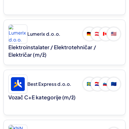
Lumerix d.o.o.
🇩🇪
🇦🇹
🇨🇦
🇺🇸
Elektroinstalater / Elektrotehničar /
Električar
(m/ž)
Best Express d.o.o.
🇸🇪
🇭🇷
🇸🇮
🇪🇺
Vozač C+E kategorije
(m/ž)