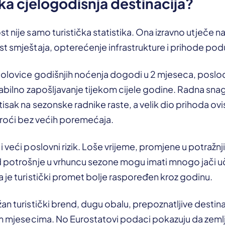
ska cjelogodišnja destinacija?
 nije samo turistička statistika. Ona izravno utječe na 
t smještaja, opterećenje infrastrukture i prihode pod
polovice godišnjih noćenja dogodi u 2 mjeseca, poslod
tabilno zapošljavanje tijekom cijele godine. Radna snag
tisak na sezonske radnike raste, a velik dio prihoda ovi
proći bez većih poremećaja.
i veći poslovni rizik. Loše vrijeme, promjene u potražn
d potrošnje u vrhuncu sezone mogu imati mnogo jači u
 je turistički promet bolje raspoređen kroz godinu.
an turistički brend, dugu obalu, prepoznatljive destinac
im mjesecima. No Eurostatovi podaci pokazuju da zemlja