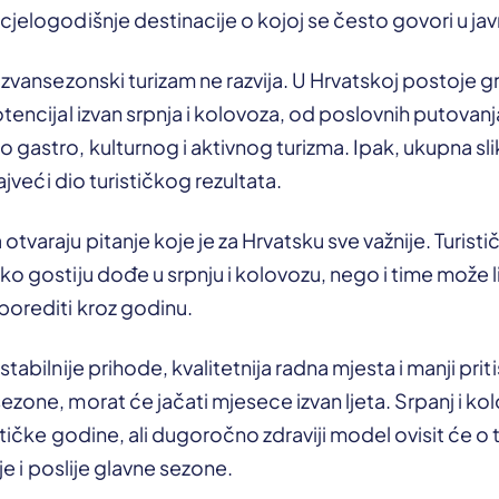
cjelogodišnje destinacije o kojoj se često govori u jav
izvansezonski turizam ne razvija. U Hrvatskoj postoje gr
otencijal izvan srpnja i kolovoza, od poslovnih putovan
 gastro, kulturnog i aktivnog turizma. Ipak, ukupna sl
najveći dio turističkog rezultata.
tvaraju pitanje koje je za Hrvatsku sve važnije. Turisti
ko gostiju dođe u srpnju i kolovozu, nego i time može 
porediti kroz godinu.
stabilnije prihode, kvalitetnija radna mjesta i manji prit
ezone, morat će jačati mjesece izvan ljeta. Srpanj i ko
ističke godine, ali dugoročno zdraviji model ovisit će o
rije i poslije glavne sezone.