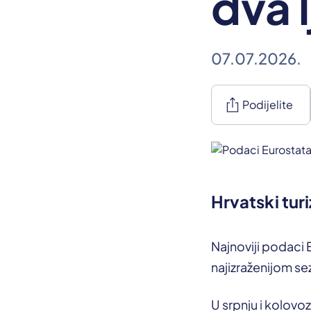
dva 
07.07.2026.
ios_share
Podijelite
Hrvatski turi
Najnoviji podaci 
najizraženijom se
U srpnju i kolovo