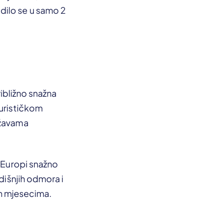
dilo se u samo 2
ribližno snažna
turističkom
ržavama
u Europi snažno
odišnjih odmora i
nim mjesecima.