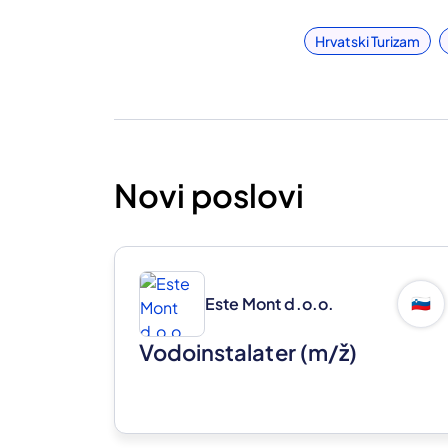
Hrvatski Turizam
Novi poslovi
Este Mont d.o.o.
🇸🇮
Vodoinstalater
(m/ž)