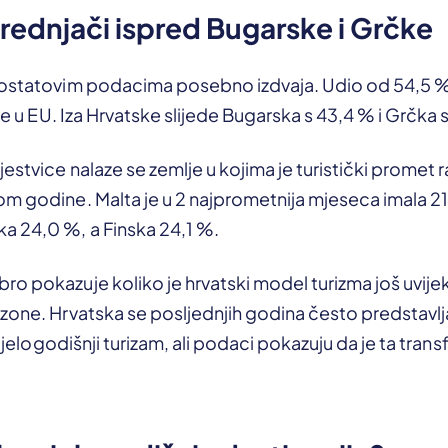
rednjači ispred Bugarske i Grčke
rostatovim podacima posebno izdvaja. Udio od 54,5 %
 je u EU. Iza Hrvatske slijede Bugarska s 43,4 % i Grčka 
jestvice nalaze se zemlje u kojima je turistički promet 
m godine. Malta je u 2 najprometnija mjeseca imala 21
a 24,0 %, a Finska 24,1 %.
o pokazuje koliko je hrvatski model turizma još uvijek 
zone. Hrvatska se posljednjih godina često predstavlj
i cjelogodišnji turizam, ali podaci pokazuju da je ta tran