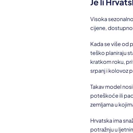
Je li Hrvat
Visoka sezonalnost
cijene, dostupnos
Kada se više od 
teško planiraju s
kratkom roku, pri
srpanj i kolovoz 
Takav model nosi 
poteškoće ili pa
zemljama u kojima
Hrvatska ima snaž
potražnju u ljetn