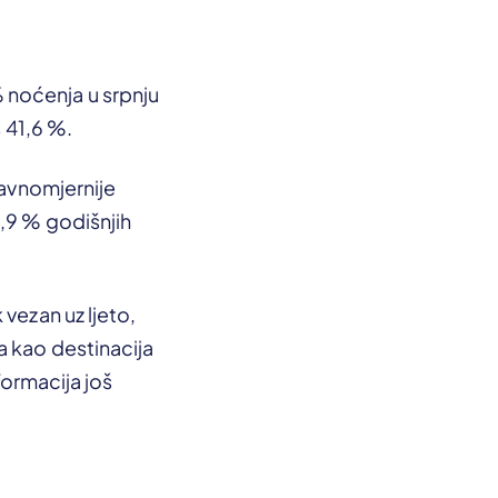
 noćenja u srpnju
s 41,6 %.
ravnomjernije
,9 % godišnjih
vezan uz ljeto,
a kao destinacija
sformacija još