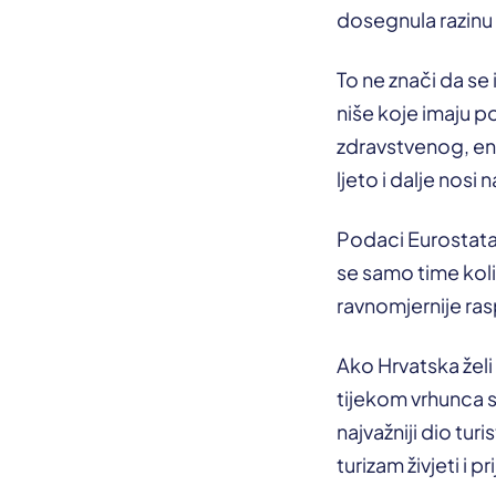
dosegnula razinu 
To ne znači da se 
niše koje imaju p
zdravstvenog, eno
ljeto i dalje nosi 
Podaci Eurostata o
se samo time koli
ravnomjernije ras
Ako Hrvatska želi 
tijekom vrhunca s
najvažniji dio tur
turizam živjeti i p