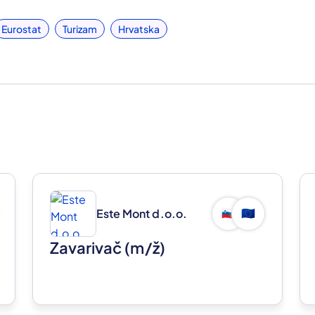
Eurostat
Turizam
Hrvatska
Este Mont d.o.o.
🇸🇮
🇪🇺
Zavarivač
(m/ž)