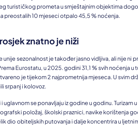
eg turističkog prometa u smještajnim objektima dogo
na preostalih 10 mjeseci otpalo 45,5 % noćenja.
osjek znatno je niži
 unije sezonalnost je također jasno vidljiva, ali nije ni p
Prema Eurostatu, u 2025. godini 31,1 % svih noćenja u 
stvareno je tijekom 2 najprometnija mjeseca. U svim d
li srpanj i kolovoz.
i i uglavnom se ponavljaju iz godine u godinu. Turizam 
eografski položaj, školski praznici, navike korištenja g
lik dio obiteljskih putovanja i dalje koncentrira u ljet