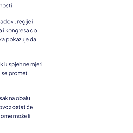
nosti.
adovi, regije i
ja i kongresa do
ika pokazuje da
čki uspjeh ne mjeri
li se promet
isak na obalu
lovoz ostat će
 tome može li