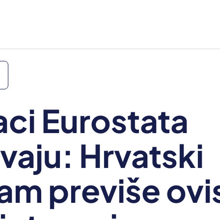
ci Eurostata
ivaju: Hrvatski
zam previše ovis