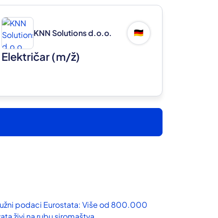
KNN Solutions d.o.o.
🇩🇪
Električar
(m/ž)