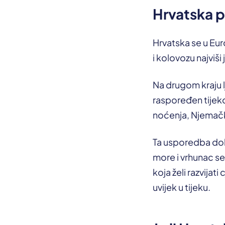
Hrvatska p
Hrvatska se u Eu
i kolovozu najviši
Na drugom kraju l
raspoređen tijeko
noćenja, Njemačk
Ta usporedba dobr
more i vrhunac se
koja želi razvijat
uvijek u tijeku.