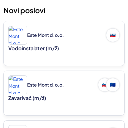
Novi poslovi
Este Mont d.o.o.
🇸🇮
Vodoinstalater
(m/ž)
Este Mont d.o.o.
🇸🇮
🇪🇺
Zavarivač
(m/ž)