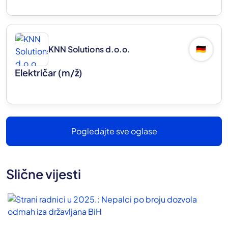
KNN Solutions d.o.o.
🇩🇪
Električar
(m/ž)
Pogledajte sve oglase
Slične vijesti