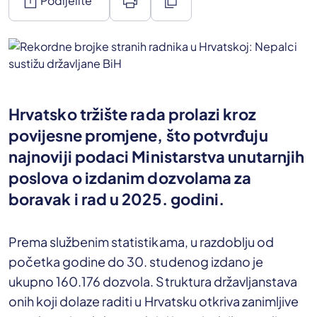
ios_share
print
content_copy
Podijelite
Hrvatsko tržište rada prolazi kroz
povijesne promjene, što potvrđuju
najnoviji podaci Ministarstva unutarnjih
poslova o izdanim dozvolama za
boravak i rad u 2025. godini.
Prema službenim statistikama, u razdoblju od
početka godine do 30. studenog izdano je
ukupno 160.176 dozvola. Struktura državljanstava
onih koji dolaze raditi u Hrvatsku otkriva zanimljive