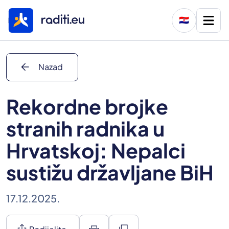
🇭🇷
arrow_back
Nazad
Rekordne brojke
stranih radnika u
Hrvatskoj: Nepalci
sustižu državljane BiH
17.12.2025.