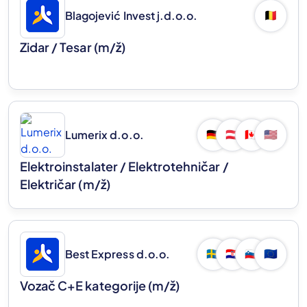
Blagojević Invest j.d.o.o.
🇧🇪
Zidar / Tesar
(m/ž)
Lumerix d.o.o.
🇩🇪
🇦🇹
🇨🇦
🇺🇸
Elektroinstalater / Elektrotehničar /
Električar
(m/ž)
Best Express d.o.o.
🇸🇪
🇭🇷
🇸🇮
🇪🇺
Vozač C+E kategorije
(m/ž)