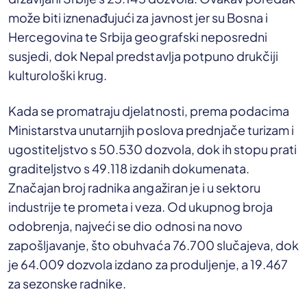
može biti iznenađujući za javnost jer su Bosna i
Hercegovina te Srbija geografski neposredni
susjedi, dok Nepal predstavlja potpuno drukčiji
kulturološki krug.
Kada se promatraju djelatnosti, prema podacima
Ministarstva unutarnjih poslova prednjače turizam i
ugostiteljstvo s 50.530 dozvola, dok ih stopu prati
graditeljstvo s 49.118 izdanih dokumenata.
Značajan broj radnika angažiran je i u sektoru
industrije te prometa i veza. Od ukupnog broja
odobrenja, najveći se dio odnosi na novo
zapošljavanje, što obuhvaća 76.700 slučajeva, dok
je 64.009 dozvola izdano za produljenje, a 19.467
za sezonske radnike.