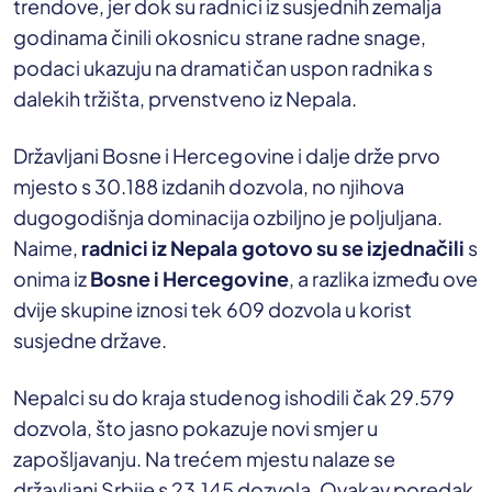
trendove, jer dok su radnici iz susjednih zemalja
godinama činili okosnicu strane radne snage,
podaci ukazuju na dramatičan uspon radnika s
dalekih tržišta, prvenstveno iz Nepala.
Državljani Bosne i Hercegovine i dalje drže prvo
mjesto s 30.188 izdanih dozvola, no njihova
dugogodišnja dominacija ozbiljno je poljuljana.
Naime,
radnici iz Nepala gotovo su se izjednačili
s
onima iz
Bosne i Hercegovine
, a razlika između ove
dvije skupine iznosi tek 609 dozvola u korist
susjedne države.
Nepalci su do kraja studenog ishodili čak 29.579
dozvola, što jasno pokazuje novi smjer u
zapošljavanju. Na trećem mjestu nalaze se
državljani Srbije s 23.145 dozvola. Ovakav poredak