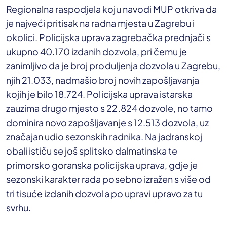
Regionalna raspodjela koju navodi MUP otkriva da
je najveći pritisak na radna mjesta u Zagrebu i
okolici. Policijska uprava zagrebačka prednjači s
ukupno 40.170 izdanih dozvola, pri čemu je
zanimljivo da je broj produljenja dozvola u Zagrebu,
njih 21.033, nadmašio broj novih zapošljavanja
kojih je bilo 18.724. Policijska uprava istarska
zauzima drugo mjesto s 22.824 dozvole, no tamo
dominira novo zapošljavanje s 12.513 dozvola, uz
značajan udio sezonskih radnika. Na jadranskoj
obali ističu se još splitsko dalmatinska te
primorsko goranska policijska uprava, gdje je
sezonski karakter rada posebno izražen s više od
tri tisuće izdanih dozvola po upravi upravo za tu
svrhu.