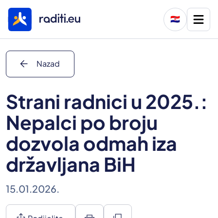
🇭🇷
arrow_back
Nazad
Strani radnici u 2025.:
Nepalci po broju
dozvola odmah iza
državljana BiH
15.01.2026.