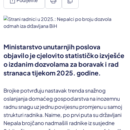
ios_share
print
content_copy
Podijelite
Ministarstvo unutarnjih poslova
objavilo je cjelovito statističko izvješće
o izdanim dozvolama za boravak i rad
stranaca tijekom 2025. godine.
Brojke potvrđuju nastavak trenda snažnog
oslanjanja domaćeg gospodarstva na inozemnu
radnu snagu uz jednu povijesnu promjenu u samoj
strukturi radnika. Naime, po prvi puta su državljani
Nepala brojčano nadmašili radnike iz susjedne