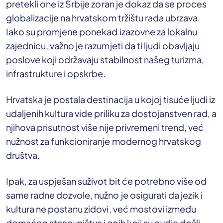
pretekli one iz Srbije zoran je dokaz da se proces
globalizacije na hrvatskom tržištu rada ubrzava.
Iako su promjene ponekad izazovne za lokalnu
zajednicu, važno je razumjeti da ti ljudi obavljaju
poslove koji održavaju stabilnost našeg turizma,
infrastrukture i opskrbe.
Hrvatska je postala destinacija u kojoj tisuće ljudi iz
udaljenih kultura vide priliku za dostojanstven rad, a
njihova prisutnost više nije privremeni trend, već
nužnost za funkcioniranje modernog hrvatskog
društva.
Ipak, za uspješan suživot bit će potrebno više od
same radne dozvole, nužno je osigurati da jezik i
kultura ne postanu zidovi, već mostovi između
domaćeg stanovništva i onih koji su ovdje došli