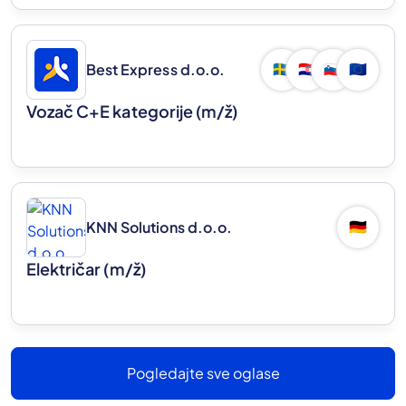
Best Express d.o.o.
🇸🇪
🇭🇷
🇸🇮
🇪🇺
Vozač C+E kategorije
(m/ž)
KNN Solutions d.o.o.
🇩🇪
Električar
(m/ž)
Pogledajte sve oglase