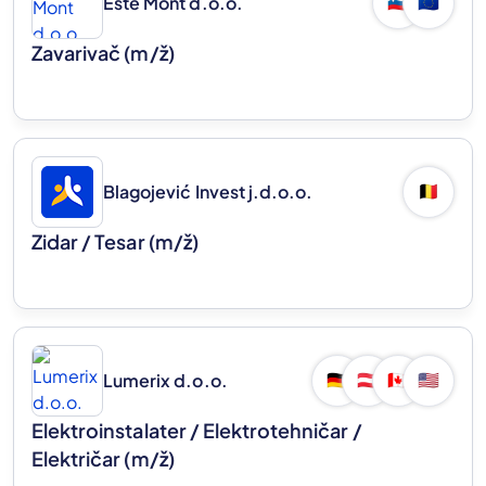
Este Mont d.o.o.
🇸🇮
🇪🇺
Zavarivač
(m/ž)
Blagojević Invest j.d.o.o.
🇧🇪
Zidar / Tesar
(m/ž)
Lumerix d.o.o.
🇩🇪
🇦🇹
🇨🇦
🇺🇸
Elektroinstalater / Elektrotehničar /
Električar
(m/ž)