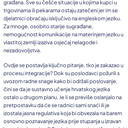
građana. Sve su češće situacije u kojima kupci u
trgovinama ili pekarama ostaju zatečeni jer im se
djelatnici obraćaju isključivo na engleskom jeziku.
Za mnoge, osobito starije sugrađane,
nemogućnost komunikacije na materinjem jeziku u
vlastitoj zemlji izaziva osjećaj nelagode i
nezadovoljstva.
Ovdje se postavlja ključno pitanje, tko je zakazao u
procesu integracije? Dok su poslodavci požurili s
uvozom radne snage kako bi održali poslovanje,
čini se da je sustavno učenje hrvatskog jezika
ostalo u drugom planu. Je li se previše oslanjalo na
pretpostavku da će se radnici sami snaći ili je
izostala jasna regulativa koja bi obvezala na barem
osnovno poznavanje jezika prije stupanja u izravan