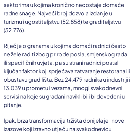
sektorima u kojima kronično nedostaje domaće
radne snage. Najveći broj dozvola izdan je u
turizmu i ugostiteljstvu (52.858) te graditeljstvu
(52.776).
Riječ je o granama u kojima domaći radnici često
ne žele raditi zbog prirode posla, smjenskog rada
ili specifičnih uvjeta, pa su strani radnici postali
ključan faktor koji sprječava zatvaranje restorana ili
obustavu gradilišta. Bez 24.479 radnika u industriji i
13.039 u prometu i vezama, mnogi svakodnevni
servisi na koje su građani navikli bili bi dovedeni u
pitanje.
Ipak, brza transformacija tržišta donijela je i nove
izazove koji izravno utječu na svakodnevicu