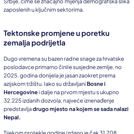
Srbije, čime se značajno mijenja demografska slika
zaposlenih u ključnim sektorima.
Tektonske promjene u poretku
zemalja podrijetla
Dugo vremena su bazen radne snage za hrvatske
poslodavce primarno činile susjedne zemlje, no
2025. godina donijela je jasan zaokret prema
azijskom tržištu. Iako su državljani
Bosne i
Hercegovine
i dalje na prvom mjestu s ukupno
32.225 izdanih dozvola, najveće iznenađenje
predstavlja
drugo mjesto na kojem se sada nalazi
Nepal.
Tijekom protekle godine izdano je čak 31.708