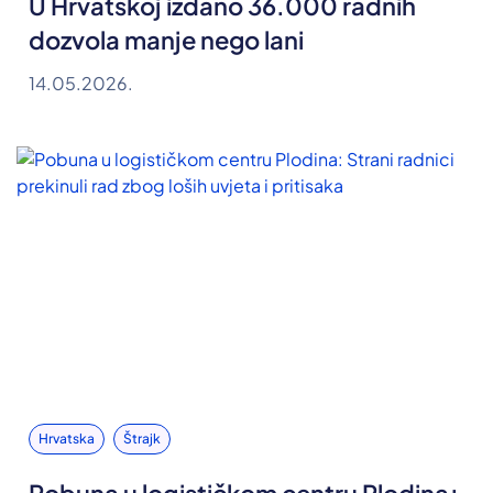
U Hrvatskoj izdano 36.000 radnih
dozvola manje nego lani
14.05.2026.
Hrvatska
Štrajk