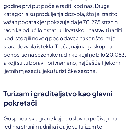
godine prvi put počele raditi kod nas. Druga
kategorija su produljenja dozvola, što je izrazito
važan podatak jer pokazuje da je 70.275 stranih
radnika odlučilo ostati u Hrvatskoj i nastaviti raditi
kod istog ili novog poslodavca nakon što im je
stara dozvola istekla. Treća, najmanja skupina,
odnosi se na sezonske radnike kojih je bilo 20.083,
a koji su tu boravili privremeno, najčešće tijekom
ljetnih mjeseci u jeku turističke sezone.
Turizam i graditeljstvo kao glavni
pokretači
Gospodarske grane koje doslovno počivaju na
leđima stranih radnika i dalje su turizam te